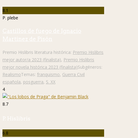
8.1
P. plebe
Castillos de fuego de Ignacio
Martínez de Pisón
Premio Hislibris literatura histórica:
Premio Hislibris
mejor autor/a 2023 (finalista)
,
Premio Hislibris
mejor novela histórica 2023 (finalista)
Subgéneros:
Realismo
Temas:
franquismo
,
Guerra Civil
española
,
posguerra
,
S. XX
4
8.7
P. Hislibris
6.8