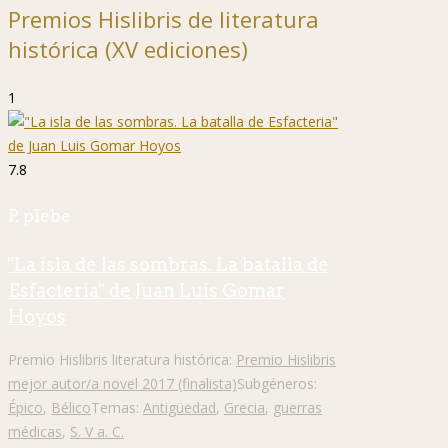
Premios Hislibris de literatura
histórica (XV ediciones)
1
7.8
P. plebe
"La isla de las sombras. La batalla de
Esfacteria" de Juan Luis Gomar
Hoyos
Premio Hislibris literatura histórica:
Premio Hislibris
mejor autor/a novel 2017 (finalista)
Subgéneros:
Épico
,
Bélico
Temas:
Antigüedad
,
Grecia
,
guerras
médicas
,
S. V a. C.