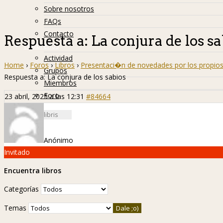
Sobre nosotros
FAQs
Contacto
Respuesta a: La conjura de los sa
Hislibreños
Actividad
Home
›
Foros
›
Libros
›
Presentaci�n de novedades por los propios
Grupos
Respuesta a: La conjura de los sabios
Miembros
Foro
23 abril, 2025 a las 12:31
#84664
Anónimo
Invitado
Encuentra libros
Categorías
Temas