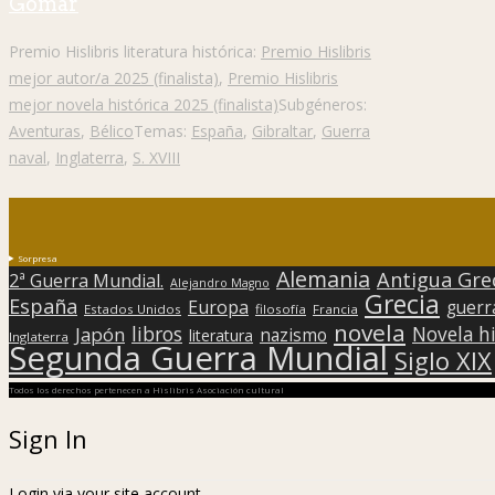
Gomar
Premio Hislibris literatura histórica:
Premio Hislibris
mejor autor/a 2025 (finalista)
,
Premio Hislibris
mejor novela histórica 2025 (finalista)
Subgéneros:
Aventuras
,
Bélico
Temas:
España
,
Gibraltar
,
Guerra
naval
,
Inglaterra
,
S. XVIII
Sorpresa
Alemania
Antigua Gre
2ª Guerra Mundial.
Alejandro Magno
Grecia
España
Europa
guerr
Estados Unidos
filosofía
Francia
novela
libros
Japón
Novela hi
nazismo
literatura
Inglaterra
Segunda Guerra Mundial
Siglo XIX
Todos los derechos pertenecen a Hislibris Asociación cultural
Sign In
Login via your site account