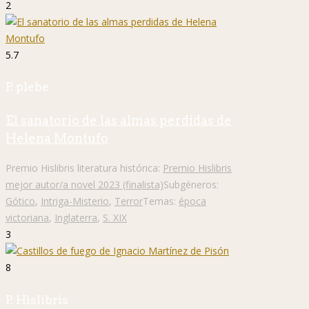
2
5.7
P. plebe
El sanatorio de las almas perdidas de
Helena Montufo
Premio Hislibris literatura histórica:
Premio Hislibris
mejor autor/a novel 2023 (finalista)
Subgéneros:
Gótico
,
Intriga-Misterio
,
Terror
Temas:
época
victoriana
,
Inglaterra
,
S. XIX
3
8
P. Hislibris