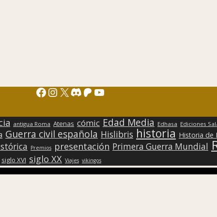
Facebook
Instagram
X
Discord
Patreon
YouTube
Edad Media
cia
cómic
Atenas
antigua Roma
Edhasa
Ediciones Sa
historia
Guerra civil española
Hislibris
a
Historia de
presentación
stórica
Primera Guerra Mundial
Premios
siglo XX
siglo XVI
Viajes
vikingos