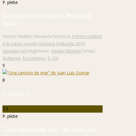
P. plebe
"Los lobos de Praga" de Benjamin
Black
Premio Hislibris literatura histórica:
Premio Hislibris
a la mejor novela histórica traducida 2019
(ganador/a)
Subgéneros:
Intriga-Misterio
Temas:
Bohemia
,
Esoterismo
,
S. XVI
5
8
P. Hislibris
7.5
P. plebe
“Una canción de mar” de Juan Luis