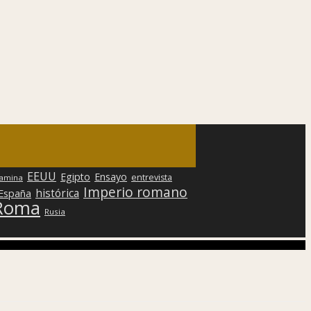
EEUU
Egipto
Ensayo
entrevista
lamina
Imperio romano
histórica
 España
Roma
Rusia