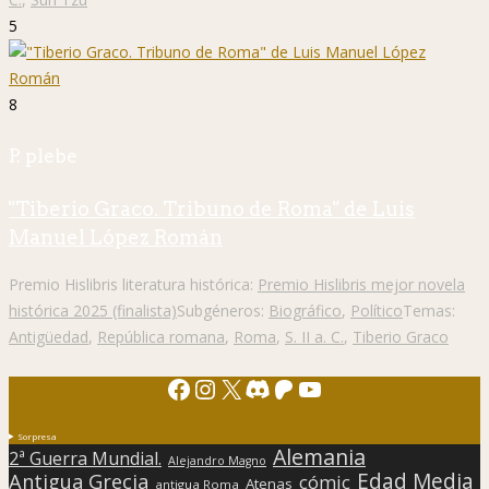
5
8
P. plebe
"Tiberio Graco. Tribuno de Roma" de Luis
Manuel López Román
Premio Hislibris literatura histórica:
Premio Hislibris mejor novela
histórica 2025 (finalista)
Subgéneros:
Biográfico
,
Político
Temas:
Antigüedad
,
República romana
,
Roma
,
S. II a. C.
,
Tiberio Graco
Facebook
Instagram
X
Discord
Patreon
YouTube
Sorpresa
Alemania
2ª Guerra Mundial.
Alejandro Magno
Edad Media
Antigua Grecia
cómic
Atenas
antigua Roma