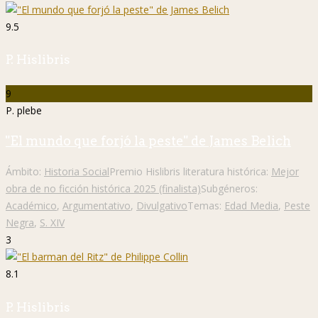
9.5
P. Hislibris
9
P. plebe
"El mundo que forjó la peste" de James Belich
Ámbito:
Historia Social
Premio Hislibris literatura histórica:
Mejor
obra de no ficción histórica 2025 (finalista)
Subgéneros:
Académico
,
Argumentativo
,
Divulgativo
Temas:
Edad Media
,
Peste
Negra
,
S. XIV
3
8.1
P. Hislibris