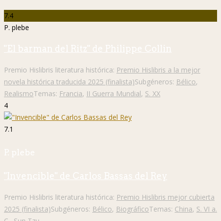
7.4
P. plebe
"El barman del Ritz" de Philippe Collin
Premio Hislibris literatura histórica:
Premio Hislibris a la mejor
novela histórica traducida 2025 (finalista)
Subgéneros:
Bélico
,
Realismo
Temas:
Francia
,
II Guerra Mundial
,
S. XX
4
7.1
P. plebe
"Invencible" de Carlos Bassas del Rey
Premio Hislibris literatura histórica:
Premio Hislibris mejor cubierta
2025 (finalista)
Subgéneros:
Bélico
,
Biográfico
Temas:
China
,
S. VI a.
C.
,
Sun Tzu