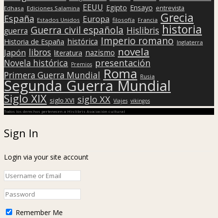
EEUU
Egipto
Ensayo
entrevista
Edhasa
Ediciones Salamina
Grecia
España
Europa
Estados Unidos
filosofía
Francia
historia
Guerra civil española
Hislibris
guerra
Imperio romano
histórica
Historia de España
Inglaterra
novela
libros
Japón
nazismo
literatura
presentación
Novela histórica
Premios
Roma
Primera Guerra Mundial
Rusia
Segunda Guerra Mundial
Siglo XIX
siglo XX
siglo XVI
Viajes
vikingos
Todos los derechos pertenecen a Hislibris Asociación cultural
Sign In
Login via your site account
Remember Me