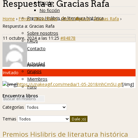
Respuesta a: Gracias Rafa
Ficción
No ficción
Premios Hislibris de literatura histórica
Home
›
Foros
›
Otros foros
›
Otros t�picos
›
Gracias Rafa
›
Info
Respuesta a: Gracias Rafa
Sobre nosotros
11 octubre, 2024 a las 11:25
#84878
FAQs
Contacto
Hislibreños
Actividad
Anónimo
Grupos
Invitado
Miembros
[img]
https://i.makeagif.com/media/1-05-2018/nhCm5U.gif
[/img]
Foro
Encuentra libros
Categorías
Temas
Premios Hislibris de literatura histórica