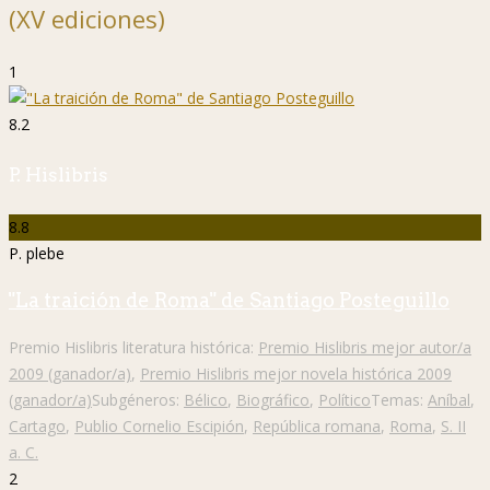
(XV ediciones)
1
8.2
P. Hislibris
8.8
P. plebe
"La traición de Roma" de Santiago Posteguillo
Premio Hislibris literatura histórica:
Premio Hislibris mejor autor/a
2009 (ganador/a)
,
Premio Hislibris mejor novela histórica 2009
(ganador/a)
Subgéneros:
Bélico
,
Biográfico
,
Político
Temas:
Aníbal
,
Cartago
,
Publio Cornelio Escipión
,
República romana
,
Roma
,
S. II
a. C.
2