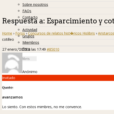
Sobre nosotros
FAQs
Contacto
Respuesta a: Esparcimiento y cot
Hislibreños
Actividad
Home
›
Foros
›
Concursos de relatos hist�ricos Hislibris
›
Aristarco
Grupos
cotilleo
Miembros
Foro
27 enero, 2025 a las 17:49
#85010
Anónimo
Invitado
Quote:
avanzamos
Lo siento. Con estos mimbres, no me convence.