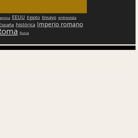
EEUU
Egipto
Ensayo
entrevista
lamina
Imperio romano
histórica
 España
Roma
Rusia