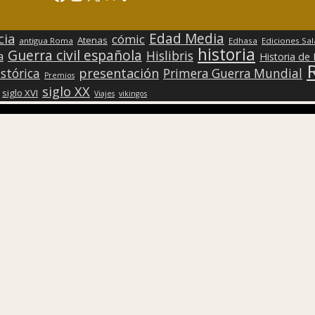
Edad Media
cia
cómic
Atenas
antigua Roma
Edhasa
Ediciones Sa
historia
Guerra civil española
Hislibris
a
Historia de
presentación
stórica
Primera Guerra Mundial
Premios
siglo XX
siglo XVI
Viajes
vikingos