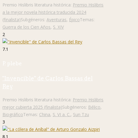
Premio Hislibris literatura histórica:
Premio Hislibris
a la mejor novela histórica traducida 2024
(finalista)
Subgéneros:
Aventuras
,
Épico
Temas:
Guerra de los Cien Años
,
S. XIV
2
7.1
P. plebe
"Invencible" de Carlos Bassas del
Rey
Premio Hislibris literatura histórica:
Premio Hislibris
mejor cubierta 2025 (finalista)
Subgéneros:
Bélico
,
Biográfico
Temas:
China
,
S. VI a. C.
,
Sun Tzu
3
8.1