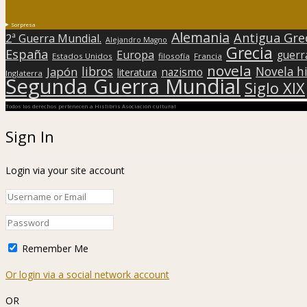
Sorpresa
Alemania
Antigua Gre
2ª Guerra Mundial.
Alejandro Magno
Grecia
España
Europa
guerr
Estados Unidos
filosofía
Francia
novela
libros
Japón
Novela hi
nazismo
literatura
Inglaterra
Segunda Guerra Mundial
Siglo XIX
Todos los derechos pertenecen a Hislibris Asociación cultural
Sign In
Login via your site account
Remember Me
Or login via a social network account
OR