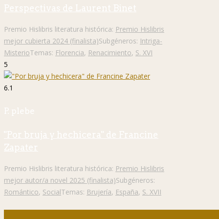
Perspectivas de Laurent Binet
Premio Hislibris literatura histórica:
Premio Hislibris
mejor cubierta 2024 (finalista)
Subgéneros:
Intriga-
Misterio
Temas:
Florencia
,
Renacimiento
,
S. XVI
5
6.1
P. plebe
"Por bruja y hechicera" de Francine
Zapater
Premio Hislibris literatura histórica:
Premio Hislibris
mejor autor/a novel 2025 (finalista)
Subgéneros:
Romántico
,
Social
Temas:
Brujería
,
España
,
S. XVII