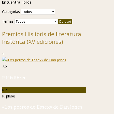
Encuentra libros
Categorías
Temas
Premios Hislibris de literatura
histórica (XV ediciones)
1
7.5
P. Hislibris
6.2
P. plebe
«Los perros de Essex» de Dan Jones