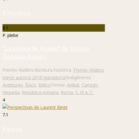
P. Hislibris
8.1
P. plebe
"La cólera de Aníbal" de Arturo
Gonzalo Aizpiri
Premio Hislibris literatura histórica:
Premio Hislibris
mejor autor/a 2018 (ganador/a)
Subgéneros:
Aventuras
,
Épico
,
Bélico
Temas:
Aníbal
,
Cartago
,
Hispania
,
República romana
,
Roma
,
S. III a. C.
4
7.1
P. plebe