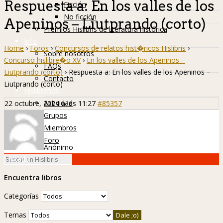
Respuesta a: En los valles de los
Ficción
No ficción
Apeninos – Liutprando (corto)
Premios Hislibris de literatura histórica
Info
Home
›
Foros
›
Concursos de relatos hist�ricos Hislibris
›
Sobre nosotros
Concurso hislibre�o XV
›
En los valles de los Apeninos –
FAQs
Liutprando (corto)
›
Respuesta a: En los valles de los Apeninos –
Contacto
Liutprando (corto)
Hislibreños
Actividad
22 octubre, 2024 a las 11:27
#85357
Grupos
Miembros
Foro
Anónimo
Invitado
Encuentra libros
Categorías
Temas