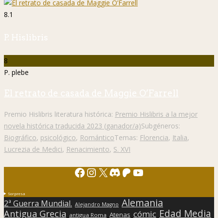
8.1
P. Hislibris
8
P. plebe
El retrato de casada de Maggie O’Farrell
Premio Hislibris literatura histórica:
Premio Hislibris a la mejor
novela histórica traducida 2023 (ganador/a)
Subgéneros:
Biográfico
,
psicológico
,
Romántico
Temas:
Florencia
,
Italia
,
Lucrezia de Medici
,
Renacimiento
,
S. XVI
Facebook
Instagram
X
Discord
Patreon
YouTube
Sorpresa
Alemania
2ª Guerra Mundial.
Alejandro Magno
Edad Media
Antigua Grecia
cómic
Atenas
antigua Roma