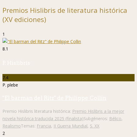
Premios Hislibris de literatura histórica
(XV ediciones)
1
8.1
P. Hislibris
7.4
P. plebe
"El barman del Ritz" de Philippe Collin
Premio Hislibris literatura histórica:
Premio Hislibris a la mejor
novela histórica traducida 2025 (finalista)
Subgéneros:
Bélico
,
Realismo
Temas:
Francia
,
II Guerra Mundial
,
S. XX
2