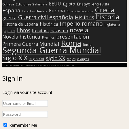
EEUU
Egipto
Ensayo
entrevista
Edhasa
Ediciones Salamina
Grecia
España
Europa
Estados Unidos
filosofía
Francia
historia
Guerra civil española
Hislibris
guerra
Imperio romano
histórica
Historia de España
Inglaterra
novela
libros
Japón
nazismo
literatura
presentación
Novela histórica
Premios
Roma
Primera Guerra Mundial
Rusia
Segunda Guerra Mundial
Siglo XIX
siglo XX
siglo XVI
Viajes
vikingos
Todos los derechos pertenecen a Hislibris Asociación cultural
Sign In
Login via your site account
Remember Me