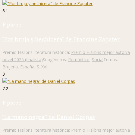
6.1
P. plebe
"Por bruja y hechicera" de Francine Zapater
Premio Hislibris literatura histórica:
Premio Hislibris mejor autor/a
novel 2025 (finalista)
Subgéneros:
Romántico
,
Social
Temas:
Brujería
,
España
,
S. XVII
3
7.2
P. plebe
"La mano negra” de Daniel Corpas
Premio Hislibris literatura histórica:
Premio Hislibris mejor autor/a