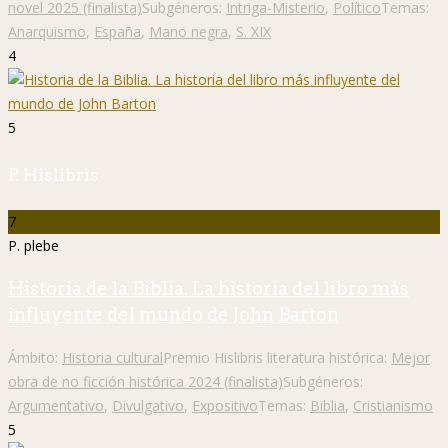
novel 2025 (finalista)
Subgéneros:
Intriga-Misterio
,
Político
Temas:
Anarquismo
,
España
,
Mano negra
,
S. XIX
4
5
P. Hislibris
7
P. plebe
Historia de la Biblia. La historia del libro más
influyente del mundo de John Barton
Ámbito:
Historia cultural
Premio Hislibris literatura histórica:
Mejor
obra de no ficción histórica 2024 (finalista)
Subgéneros:
Argumentativo
,
Divulgativo
,
Expositivo
Temas:
Biblia
,
Cristianismo
5