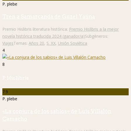
P. plebe
Tren a Samarcanda de Guzel Yájina
Premio Hislibris literatura histórica:
Premio Hislibris a la mejor
novela histórica traducida 2024 (ganador/a)
Subgéneros:
Viajes
Temas:
Años 20
,
S. XX
,
Unión Soviética
4
8
P. Hislibris
7.9
P. plebe
«La conjura de los sabios» de Luis Villalón
Camacho