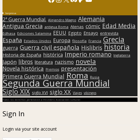
Sorpresa
Alemania
2ª Guerra Mundial.
Alejandro Magno
Edad Media
Antigua Grecia
cómic
Atenas
antigua Roma
EEUU
Egipto
Ensayo
entrevista
Edhasa
Ediciones Salamina
Grecia
España
Europa
Estados Unidos
filosofía
Francia
historia
Guerra civil española
Hislibris
guerra
Imperio romano
histórica
Historia de España
Inglaterra
novela
libros
Japón
nazismo
literatura
presentación
Novela histórica
Premios
Roma
Primera Guerra Mundial
Rusia
Segunda Guerra Mundial
Siglo XIX
siglo XX
siglo XVI
Viajes
vikingos
Todos los derechos pertenecen a Hislibris Asociación cultural
Sign In
Login via your site account