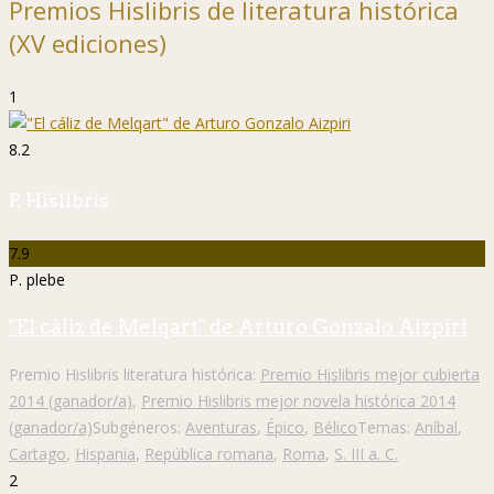
Premios Hislibris de literatura histórica
(XV ediciones)
1
8.2
P. Hislibris
7.9
P. plebe
"El cáliz de Melqart" de Arturo Gonzalo Aizpiri
Premio Hislibris literatura histórica:
Premio Hislibris mejor cubierta
2014 (ganador/a)
,
Premio Hislibris mejor novela histórica 2014
(ganador/a)
Subgéneros:
Aventuras
,
Épico
,
Bélico
Temas:
Aníbal
,
Cartago
,
Hispania
,
República romana
,
Roma
,
S. III a. C.
2