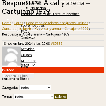
Respuesta a: A cal y arena –
Ficción
No ficción
Cartujano 1979
Premios Hislibris de literatura histórica
Info
Home
›
Foros
›
Concursos de relatos hist�ricos Hislibris
›
Sobre nosotros
Concurso hislibre�o XV
›
A cal y arena – Cartujano 1979
›
FAQs
Respuesta a: A cal y arena – Cartujano 1979
Contacto
Hislibreños
18 noviembre, 2024 a las 20:08
#85389
Actividad
Grupos
Miembros
Anónimo
Foro
Invitado
Encuentra libros
Categorías
Temas