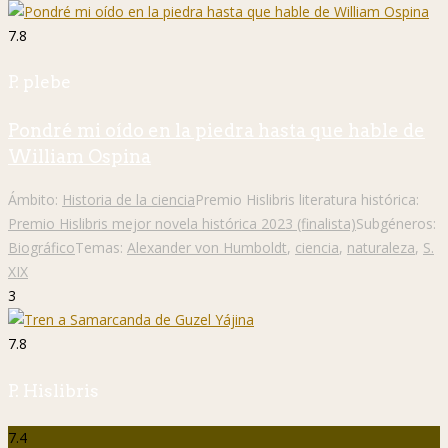
7.8
P. plebe
Pondré mi oído en la piedra hasta que hable de
William Ospina
Ámbito:
Historia de la ciencia
Premio Hislibris literatura histórica:
Premio Hislibris mejor novela histórica 2023 (finalista)
Subgéneros:
Biográfico
Temas:
Alexander von Humboldt
,
ciencia
,
naturaleza
,
S.
XIX
3
7.8
P. Hislibris
7.4