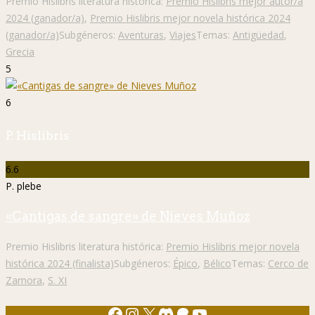
Premio Hislibris literatura histórica:
Premio Hislibris mejor autor/a
2024 (ganador/a)
,
Premio Hislibris mejor novela histórica 2024
(ganador/a)
Subgéneros:
Aventuras
,
Viajes
Temas:
Antigüedad
,
Grecia
5
6
P. Hislibris
6.6
P. plebe
«Cantigas de sangre» de Nieves Muñoz
Premio Hislibris literatura histórica:
Premio Hislibris mejor novela
histórica 2024 (finalista)
Subgéneros:
Épico
,
Bélico
Temas:
Cerco de
Zamora
,
S. XI
Facebook
Instagram
X
Discord
Patreon
YouTube