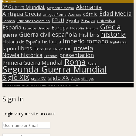
Sorpresa
Alemania
2ª Guerra Mundial.
Alejandro Magno
Edad Media
Antigua Grecia
cómic
Atenas
antigua Roma
EEUU
Egipto
Ensayo
entrevista
Edhasa
Ediciones Salamina
Grecia
España
Europa
Estados Unidos
filosofía
Francia
historia
Guerra civil española
Hislibris
guerra
Imperio romano
histórica
Historia de España
Inglaterra
novela
libros
Japón
nazismo
literatura
presentación
Novela histórica
Premios
Roma
Primera Guerra Mundial
Rusia
Segunda Guerra Mundial
Siglo XIX
siglo XX
siglo XVI
Viajes
vikingos
Todos los derechos pertenecen a Hislibris Asociación cultural
Sign In
Login via your site account