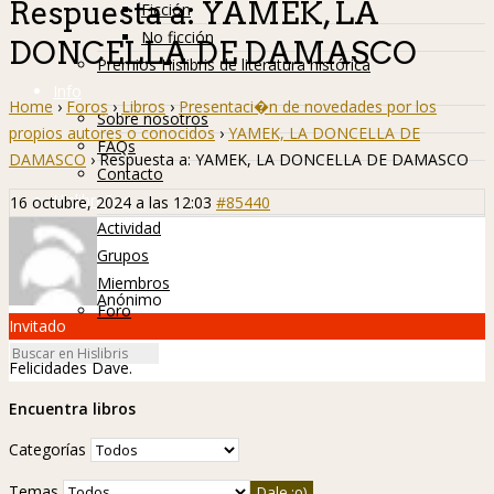
Respuesta a: YAMEK, LA
Ficción
No ficción
DONCELLA DE DAMASCO
Premios Hislibris de literatura histórica
Info
Home
›
Foros
›
Libros
›
Presentaci�n de novedades por los
Sobre nosotros
propios autores o conocidos
›
YAMEK, LA DONCELLA DE
FAQs
DAMASCO
›
Respuesta a: YAMEK, LA DONCELLA DE DAMASCO
Contacto
Hislibreños
16 octubre, 2024 a las 12:03
#85440
Actividad
Grupos
Miembros
Anónimo
Foro
Invitado
Felicidades Dave.
Encuentra libros
Categorías
Temas