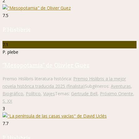
2
7.5
P. Hislibris
7.1
P. plebe
"Mesopotamia" de Olivier Guez
Premio Hislibris literatura histórica:
Premio Hislibris a la mejor
novela histórica traducida 2025 (finalista)
Subgéneros:
Aventuras
,
Biográfico
,
Político
,
Viajes
Temas:
Gertrude Bell
,
Próximo Oriente
,
S. XX
3
7.7
P. Hislibris