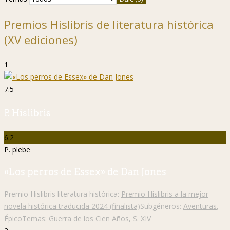
Premios Hislibris de literatura histórica
(XV ediciones)
1
7.5
P. Hislibris
6.2
P. plebe
«Los perros de Essex» de Dan Jones
Premio Hislibris literatura histórica:
Premio Hislibris a la mejor
novela histórica traducida 2024 (finalista)
Subgéneros:
Aventuras
,
Épico
Temas:
Guerra de los Cien Años
,
S. XIV