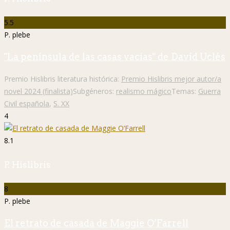
5.5
P. plebe
"La península de las casas vacías" de David Uclés
Premio Hislibris literatura histórica:
Premio Hislibris mejor autor/a
novel 2024 (finalista)
Subgéneros:
realismo mágico
Temas:
Guerra
Civil española
,
S. XX
4
8.1
P. Hislibris
8
P. plebe
El retrato de casada de Maggie O’Farrell