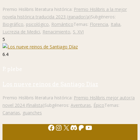
Premio Hislibris literatura histórica:
Premio Hislibris a la mejor
novela histórica traducida 2023 (ganador/a)
Subgéneros:
Biográfico
,
psicológico
,
Romántico
Temas:
Florencia
,
Italia
,
Lucrezia de Medici
,
Renacimiento
,
S. XVI
5
6.4
P. plebe
Los nueve reinos de Santiago Díaz
Premio Hislibris literatura histórica:
Premio Hislibris mejor autor/a
novel 2024 (finalista)
Subgéneros:
Aventuras
,
Épico
Temas:
Canarias
,
guanches
Facebook
Instagram
X
Discord
Patreon
YouTube