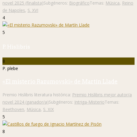
novel 2025 (finalista)
Subgéneros:
Biográfico
Temas:
Música
,
Reino
de Napoles
,
S. XVI
4
5
P. Hislibris
8
P. plebe
«El misterio Razumovski» de Martín Llade
Premio Hislibris literatura histórica:
Premio Hislibris mejor autor/a
novel 2024 (ganador/a)
Subgéneros:
Intriga-Misterio
Temas:
Beethoven
,
Música
,
S. XIX
5
8