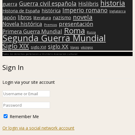
historia
Guerra civil española
Hislibris
guerra
Imperio romano
histórica
Historia de España
Inglaterra
novela
libros
Japón
nazismo
literatura
presentación
Novela histórica
Premios
Roma
Primera Guerra Mundial
Rusia
Segunda Guerra Mundial
Siglo XIX
siglo XX
siglo XVI
Viajes
vikingos
Todos los derechos pertenecen a Hislibris Asociación cultural
Sign In
Login via your site account
Remember Me
Or login via a social network account