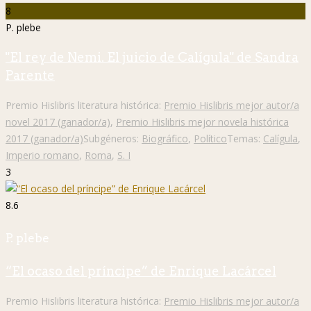
8
P. plebe
"El rey de Nemi. El juicio de Calígula" de Sandra
Parente
Premio Hislibris literatura histórica:
Premio Hislibris mejor autor/a
novel 2017 (ganador/a)
,
Premio Hislibris mejor novela histórica
2017 (ganador/a)
Subgéneros:
Biográfico
,
Político
Temas:
Calígula
,
Imperio romano
,
Roma
,
S. I
3
8.6
P. plebe
“El ocaso del príncipe” de Enrique Lacárcel
Premio Hislibris literatura histórica:
Premio Hislibris mejor autor/a