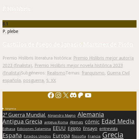
P. Hislibris
8.1
P. plebe
Castillos de fuego de Ignacio Martínez de Pisón
Premio Hislibris literatura histórica:
Premio Hislibris mejor autor/a
2023 (finalista)
,
Premio Hislibris mejor novela histórica 2023
(finalista)
Subgéneros:
Realismo
Temas:
franquismo
,
Guerra Civil
española
,
posguerra
,
S. XX
Facebook
Instagram
X
Discord
Patreon
YouTube
Sorpresa
Alemania
2ª Guerra Mundial.
Alejandro Magno
Edad Media
Antigua Grecia
cómic
Atenas
antigua Roma
EEUU
Egipto
Ensayo
entrevista
Edhasa
Ediciones Salamina
Grecia
España
Europa
Estados Unidos
filosofía
Francia