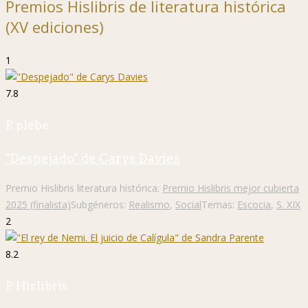
Premios Hislibris de literatura histórica
(XV ediciones)
1
7.8
P. plebe
"Despejado" de Carys Davies
Premio Hislibris literatura histórica:
Premio Hislibris mejor cubierta
2025 (finalista)
Subgéneros:
Realismo
,
Social
Temas:
Escocia
,
S. XIX
2
8.2
P. Hislibris