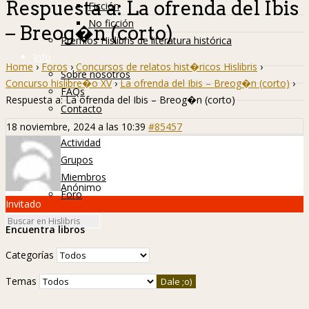
Respuesta a: La ofrenda del Ibis
Ficción
No ficción
– Breog�n (corto)
Premios Hislibris de literatura histórica
Info
Home
›
Foros
›
Concursos de relatos hist�ricos Hislibris
›
Sobre nosotros
Concurso hislibre�o XV
›
La ofrenda del Ibis – Breog�n (corto)
›
FAQs
Respuesta a: La ofrenda del Ibis – Breog�n (corto)
Contacto
Hislibreños
18 noviembre, 2024 a las 10:39
#85457
Actividad
Grupos
Miembros
Anónimo
Foro
Invitado
Encuentra libros
Categorías
Temas