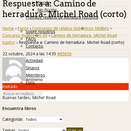
Respuesta a: Camino de
Ficción
No ficción
herradura- Michel Road (corto)
Premios Hislibris de literatura histórica
Info
Home
›
Foros
›
Concursos de relatos hist�ricos Hislibris
›
Sobre nosotros
Concurso hislibre�o XV
›
Camino de herradura- Michel Road
FAQs
(corto)
›
Respuesta a: Camino de herradura- Michel Road (corto)
Contacto
Hislibreños
22 octubre, 2024 a las 14:35
#85650
Actividad
Grupos
Miembros
Anónimo
Foro
Invitado
Buenas tardes, Michel Road.
Encuentra libros
Categorías
Temas