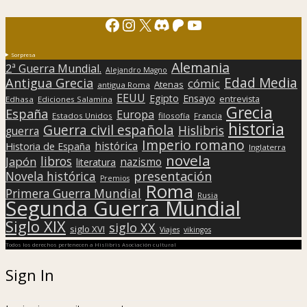
Facebook
Instagram
X
Discord
Patreon
YouTube
Sorpresa
Alemania
2ª Guerra Mundial.
Alejandro Magno
Edad Media
Antigua Grecia
cómic
Atenas
antigua Roma
EEUU
Egipto
Ensayo
entrevista
Edhasa
Ediciones Salamina
Grecia
España
Europa
Estados Unidos
filosofía
Francia
historia
Guerra civil española
Hislibris
guerra
Imperio romano
histórica
Historia de España
Inglaterra
novela
libros
Japón
nazismo
literatura
presentación
Novela histórica
Premios
Roma
Primera Guerra Mundial
Rusia
Segunda Guerra Mundial
Siglo XIX
siglo XX
siglo XVI
Viajes
vikingos
Todos los derechos pertenecen a Hislibris Asociación cultural
Sign In