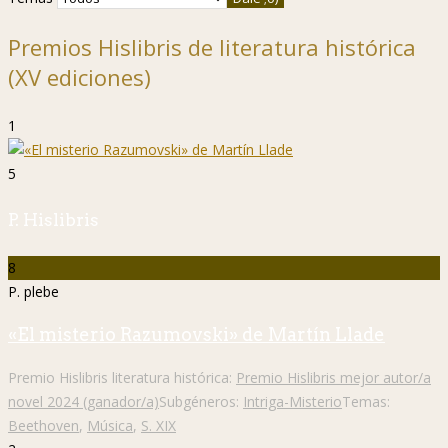
Premios Hislibris de literatura histórica
(XV ediciones)
1
5
P. Hislibris
8
P. plebe
«El misterio Razumovski» de Martín Llade
Premio Hislibris literatura histórica:
Premio Hislibris mejor autor/a
novel 2024 (ganador/a)
Subgéneros:
Intriga-Misterio
Temas:
Beethoven
,
Música
,
S. XIX