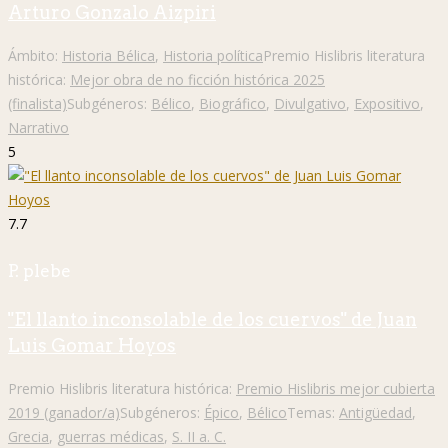
Arturo Gonzalo Aizpiri
Ámbito:
Historia Bélica
,
Historia política
Premio Hislibris literatura
histórica:
Mejor obra de no ficción histórica 2025
(finalista)
Subgéneros:
Bélico
,
Biográfico
,
Divulgativo
,
Expositivo
,
Narrativo
5
7.7
P. plebe
"El llanto inconsolable de los cuervos" de Juan
Luis Gomar Hoyos
Premio Hislibris literatura histórica:
Premio Hislibris mejor cubierta
2019 (ganador/a)
Subgéneros:
Épico
,
Bélico
Temas:
Antigüedad
,
Grecia
,
guerras médicas
,
S. II a. C.