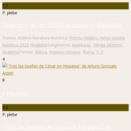
5.7
P. plebe
El esclavo de los 32.000 denarios de Blas Malo
Premio Hislibris literatura histórica:
Premio Hislibris mejor novela
histórica 2023 (finalista)
Subgéneros:
Aventuras
,
Intriga-Misterio
,
Realismo
Temas:
Bética
,
Imperio romano
,
Roma
,
S. II
4
8
P. Hislibris
9.3
P. plebe
"Tras las huellas de César en Hispania" de