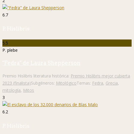
2
6.7
P. Hislibris
5.5
P. plebe
"Fedra" de Laura Shepperson
Premio Hislibris literatura histórica:
Premio Hislibris mejor cubierta
2023 (finalista)
Subgéneros:
Mitológico
Temas:
Fedra
,
Grecia
,
mitología
,
Mitos
3
6.2
P. Hislibris