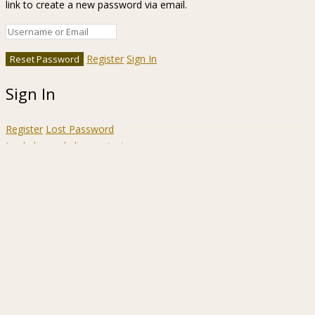
link to create a new password via email.
Register
Sign In
Sign In
Register
Lost Password
Ir a la barra de herramientas
Acerca
WordPress.org
de
Documentación
WordPress
Aprende WordPress
Soporte
Sugerencias
Acceder
Registrarse
Buscar