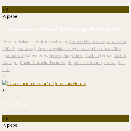
8.8
P. plebe
"La traición de Roma" de Santiago Posteguillo
Premio Hislibris literatura histórica:
Premio Hislibris mejor autor/a
2009 (ganador/a)
,
Premio Hislibris mejor novela histórica 2009
(ganador/a)
Subgéneros:
Bélico
,
Biográfico
,
Político
Temas:
Aníbal
,
Cartago
,
Publio Cornelio Escipión
,
República romana
,
Roma
,
S. II
a. C.
4
8
P. Hislibris
7.5
P. plebe