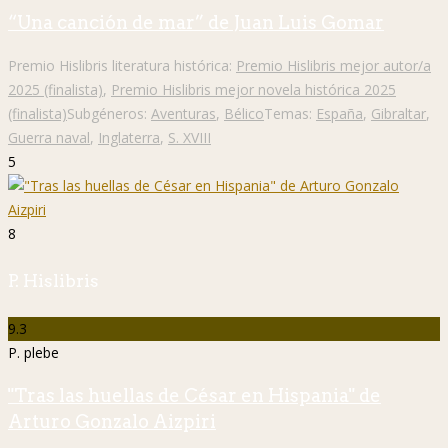
“Una canción de mar” de Juan Luis Gomar
Premio Hislibris literatura histórica:
Premio Hislibris mejor autor/a
2025 (finalista)
,
Premio Hislibris mejor novela histórica 2025
(finalista)
Subgéneros:
Aventuras
,
Bélico
Temas:
España
,
Gibraltar
,
Guerra naval
,
Inglaterra
,
S. XVIII
5
8
P. Hislibris
9.3
P. plebe
"Tras las huellas de César en Hispania" de
Arturo Gonzalo Aizpiri