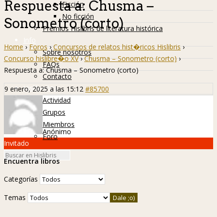
Respuesta a: Chusma –
Ficción
No ficción
Sonometro (corto)
Premios Hislibris de literatura histórica
Info
Home
›
Foros
›
Concursos de relatos hist�ricos Hislibris
›
Sobre nosotros
Concurso hislibre�o XV
›
Chusma – Sonometro (corto)
›
FAQs
Respuesta a: Chusma – Sonometro (corto)
Contacto
Hislibreños
9 enero, 2025 a las 15:12
#85700
Actividad
Grupos
Miembros
Anónimo
Foro
Invitado
Encuentra libros
Categorías
Temas