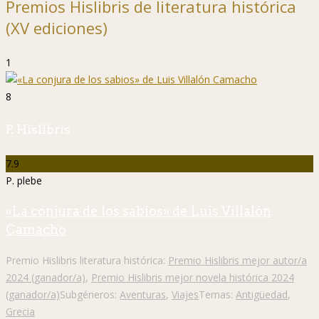
Premios Hislibris de literatura histórica
(XV ediciones)
1
8
P. Hislibris
7.9
P. plebe
«La conjura de los sabios» de Luis Villalón
Camacho
Premio Hislibris literatura histórica:
Premio Hislibris mejor autor/a
2024 (ganador/a)
,
Premio Hislibris mejor novela histórica 2024
(ganador/a)
Subgéneros:
Aventuras
,
Viajes
Temas:
Antigüedad
,
Grecia