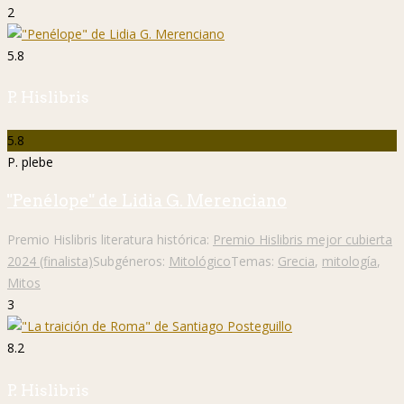
2
5.8
P. Hislibris
5.8
P. plebe
"Penélope" de Lidia G. Merenciano
Premio Hislibris literatura histórica:
Premio Hislibris mejor cubierta
2024 (finalista)
Subgéneros:
Mitológico
Temas:
Grecia
,
mitología
,
Mitos
3
8.2
P. Hislibris