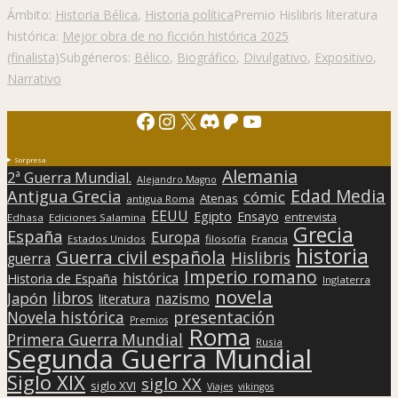
Ámbito:
Historia Bélica
,
Historia política
Premio Hislibris literatura
histórica:
Mejor obra de no ficción histórica 2025
(finalista)
Subgéneros:
Bélico
,
Biográfico
,
Divulgativo
,
Expositivo
,
Narrativo
Facebook
Instagram
X
Discord
Patreon
YouTube
Sorpresa
Alemania
2ª Guerra Mundial.
Alejandro Magno
Edad Media
Antigua Grecia
cómic
Atenas
antigua Roma
EEUU
Egipto
Ensayo
entrevista
Edhasa
Ediciones Salamina
Grecia
España
Europa
Estados Unidos
filosofía
Francia
historia
Guerra civil española
Hislibris
guerra
Imperio romano
histórica
Historia de España
Inglaterra
novela
libros
Japón
nazismo
literatura
presentación
Novela histórica
Premios
Roma
Primera Guerra Mundial
Rusia
Segunda Guerra Mundial
Siglo XIX
siglo XX
siglo XVI
Viajes
vikingos