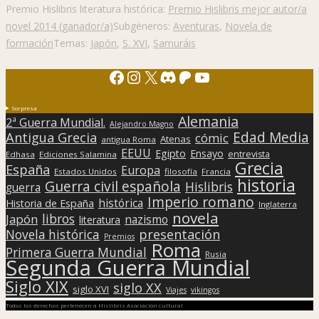
Premio Hislibris literatura histórica:
Premio Hislibris mejor autor/a
novel 2014 (ganador/a)
Subgéneros:
Aventuras
,
Novela de
formación
Temas:
Japón
,
S. XVI
,
Samuráis
Facebook
Instagram
X
Discord
Patreon
YouTube
Sorpresa
Alemania
2ª Guerra Mundial.
Alejandro Magno
Edad Media
Antigua Grecia
cómic
Atenas
antigua Roma
EEUU
Egipto
Ensayo
entrevista
Edhasa
Ediciones Salamina
Grecia
España
Europa
Estados Unidos
filosofía
Francia
historia
Guerra civil española
Hislibris
guerra
Imperio romano
histórica
Historia de España
Inglaterra
novela
libros
Japón
nazismo
literatura
presentación
Novela histórica
Premios
Roma
Primera Guerra Mundial
Rusia
Segunda Guerra Mundial
Siglo XIX
siglo XX
siglo XVI
Viajes
vikingos
Todos los derechos pertenecen a Hislibris Asociación cultural