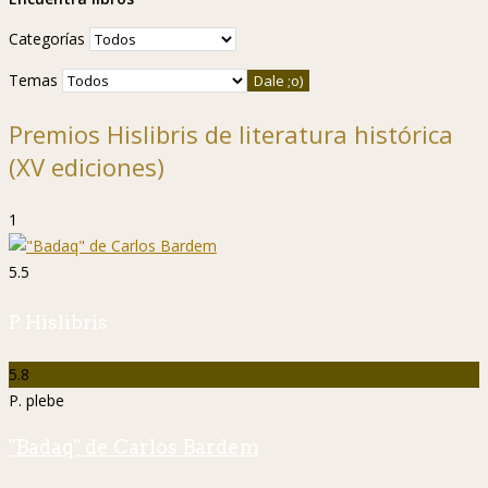
Categorías
Temas
Premios Hislibris de literatura histórica
(XV ediciones)
1
5.5
P. Hislibris
5.8
P. plebe
"Badaq" de Carlos Bardem