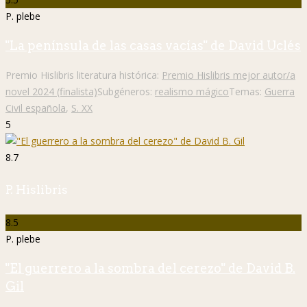
P. plebe
"La península de las casas vacías" de David Uclés
Premio Hislibris literatura histórica:
Premio Hislibris mejor autor/a
novel 2024 (finalista)
Subgéneros:
realismo mágico
Temas:
Guerra
Civil española
,
S. XX
5
8.7
P. Hislibris
8.5
P. plebe
"El guerrero a la sombra del cerezo" de David B.
Gil