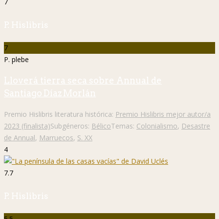
7
P. Hislibris
7
P. plebe
Lloverá tierra seca sobre Annual de
Santiago Díaz Morlán
Premio Hislibris literatura histórica:
Premio Hislibris mejor autor/a
2023 (finalista)
Subgéneros:
Bélico
Temas:
Colonialismo
,
Desastre
de Annual
,
Marruecos
,
S. XX
4
7.7
P. Hislibris
5.5