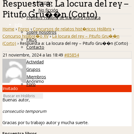
Respuesta a: La locura del rey –
Ficción
No ficción
Pitufo Gru��n (Corto)
Premios Hislibris de literatura histórica
Info
Home
›
Foros
›
Concursos de relatos hist�ricos Hislibris
›
Sobre nosotros
Concurso hislibre�o XV
›
La locura del rey – Pitufo Gru��n
FAQs
(Corto)
›
Respuesta a: La locura del rey – Pitufo Gru��n (Corto)
Contacto
Hislibreños
21 noviembre, 2024 a las 18:49
#85854
Actividad
Grupos
Miembros
Anónimo
Foro
Invitado
Buenas autor,
consecutio temporum
Gracias por tu trabajo autor y mucha suerte.
Encuentra libros