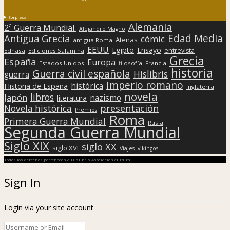
Sorpresa
Alemania
2ª Guerra Mundial.
Alejandro Magno
Edad Media
Antigua Grecia
cómic
Atenas
antigua Roma
EEUU
Egipto
Ensayo
entrevista
Edhasa
Ediciones Salamina
Grecia
España
Europa
Estados Unidos
filosofía
Francia
historia
Guerra civil española
Hislibris
guerra
Imperio romano
histórica
Historia de España
Inglaterra
novela
libros
Japón
nazismo
literatura
presentación
Novela histórica
Premios
Roma
Primera Guerra Mundial
Rusia
Segunda Guerra Mundial
Siglo XIX
siglo XX
siglo XVI
Viajes
vikingos
Todos los derechos pertenecen a Hislibris Asociación cultural
Sign In
Login via your site account