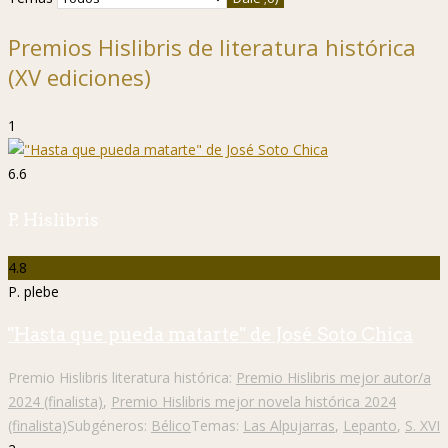
Premios Hislibris de literatura histórica
(XV ediciones)
1
6.6
P. Hislibris
4.8
P. plebe
"Hasta que pueda matarte" de José Soto Chica
Premio Hislibris literatura histórica:
Premio Hislibris mejor autor/a
2024 (finalista)
,
Premio Hislibris mejor novela histórica 2024
(finalista)
Subgéneros:
Bélico
Temas:
Las Alpujarras
,
Lepanto
,
S. XVI