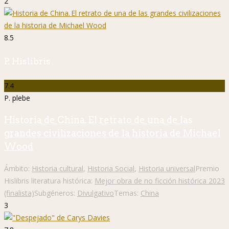
2
8.5
P. Hislibris
7.4
P. plebe
Historia de China. El retrato de una de las
grandes civilizaciones de la historia de Michael
Wood
Ámbito:
Historia cultural
,
Historia Social
,
Historia universal
Premio
Hislibris literatura histórica:
Mejor obra de no ficción histórica 2023
(finalista)
Subgéneros:
Divulgativo
Temas:
China
3