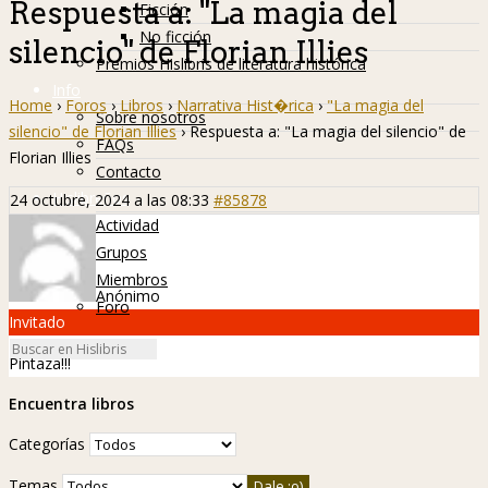
Respuesta a: "La magia del
Ficción
No ficción
silencio" de Florian Illies
Premios Hislibris de literatura histórica
Info
Home
›
Foros
›
Libros
›
Narrativa Hist�rica
›
"La magia del
Sobre nosotros
silencio" de Florian Illies
›
Respuesta a: "La magia del silencio" de
FAQs
Florian Illies
Contacto
Hislibreños
24 octubre, 2024 a las 08:33
#85878
Actividad
Grupos
Miembros
Anónimo
Foro
Invitado
Pintaza!!!
Encuentra libros
Categorías
Temas