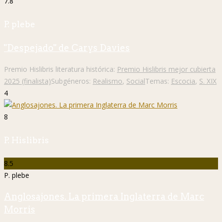
7.8
P. plebe
"Despejado" de Carys Davies
Premio Hislibris literatura histórica:
Premio Hislibris mejor cubierta
2025 (finalista)
Subgéneros:
Realismo
,
Social
Temas:
Escocia
,
S. XIX
4
8
P. Hislibris
8.5
P. plebe
Anglosajones. La primera Inglaterra de Marc
Morris