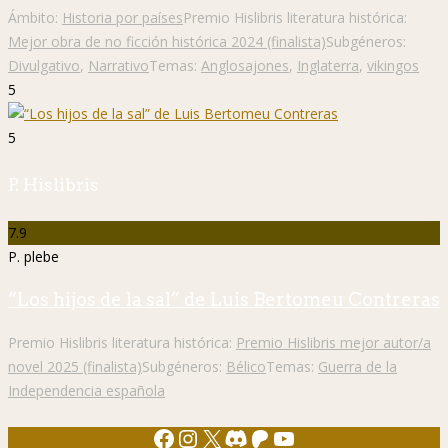
Ámbito:
Historia por países
Premio Hislibris literatura histórica:
Mejor obra de no ficción histórica 2024 (finalista)
Subgéneros:
Divulgativo
,
Narrativo
Temas:
Anglosajones
,
Inglaterra
,
vikingos
5
5
P. Hislibris
7.9
P. plebe
“Los hijos de la sal” de Luis Bertomeu Contreras
Premio Hislibris literatura histórica:
Premio Hislibris mejor autor/a
novel 2025 (finalista)
Subgéneros:
Bélico
Temas:
Guerra de la
Independencia española
Facebook
Instagram
X
Discord
Patreon
YouTube