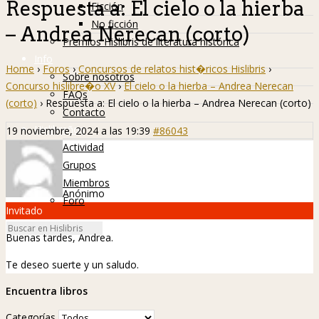
Respuesta a: El cielo o la hierba
Ficción
No ficción
– Andrea Nerecan (corto)
Premios Hislibris de literatura histórica
Info
Home
›
Foros
›
Concursos de relatos hist�ricos Hislibris
›
Sobre nosotros
Concurso hislibre�o XV
›
El cielo o la hierba – Andrea Nerecan
FAQs
(corto)
›
Respuesta a: El cielo o la hierba – Andrea Nerecan (corto)
Contacto
Hislibreños
19 noviembre, 2024 a las 19:39
#86043
Actividad
Grupos
Miembros
Anónimo
Foro
Invitado
Buenas tardes, Andrea.
Te deseo suerte y un saludo.
Encuentra libros
Categorías