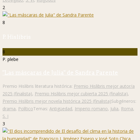
2
8
P. Hislibris
8
P. plebe
"Las máscaras de Julia" de Sandra Parente
Premio Hislibris literatura histórica:
Premio Hislibris mejor autor/a
2025 (finalista)
,
Premio Hislibris mejor cubierta 2025 (finalista)
,
Premio Hislibris mejor novela histórica 2025 (finalista)
Subgéneros:
drama
,
Político
Temas:
Antigüedad
,
Imperio romano
,
Julia
,
Roma
,
S. I
3