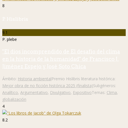
8
P. Hislibris
9.1
P. plebe
"El dios incomprendido de El desafío del clima
en la historia de la humanidad" de Francisco J.
Jiménez Espejo y José Soto Chica
Ámbito:
Historia ambiental
Premio Hislibris literatura histórica:
Mejor obra de no ficción histórica 2025 (finalista)
Subgéneros:
Analítico
,
Argumentativo
,
Divulgativo
,
Expositivo
Temas:
Clima
,
globalización
4
8.2