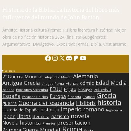
Historia de la Biblia. La historia del libro más
influyente del mundo de John Barton
Ámbito:
Historia cultural
Premio Hislibris literatura histórica:
Mejor
obra de no ficción histórica 2024 (finalista)
Subgéneros:
Argumentativo
,
Divulgativo
,
Expositivo
Temas:
Biblia
,
Cristianismo
Facebook
Instagram
X
Discord
Patreon
YouTube
Sorpresa
Alemania
2ª Guerra Mundial.
Alejandro Magno
Edad Media
Antigua Grecia
cómic
Atenas
antigua Roma
EEUU
Egipto
Ensayo
entrevista
Edhasa
Ediciones Salamina
Grecia
España
Europa
Estados Unidos
filosofía
Francia
historia
Guerra civil española
Hislibris
guerra
Imperio romano
histórica
Historia de España
Inglaterra
novela
libros
Japón
nazismo
literatura
presentación
Novela histórica
Premios
Roma
Primera Guerra Mundial
Rusia