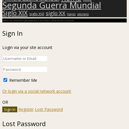
Segunda Guerra Mundial
Siglo XIX
siglo XX
siglo XVI
Viajes
vikingos
Todos los derechos pertenecen a Hislibris Asociación cultural
Sign In
Login via your site account
Remember Me
Or login via a social network account
OR
Register
Lost Password
Lost Password