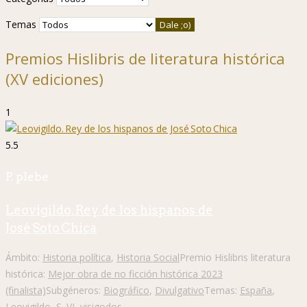
Temas
Premios Hislibris de literatura histórica
(XV ediciones)
1
5.5
P. plebe
Leovigildo. Rey de los hispanos de
José Soto Chica
Ámbito:
Historia política
,
Historia Social
Premio Hislibris literatura
histórica:
Mejor obra de no ficción histórica 2023
(finalista)
Subgéneros:
Biográfico
,
Divulgativo
Temas:
España
,
Leovigildo
,
S. VI
,
visigodos