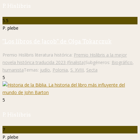
P. Hislibris
5.5
P. plebe
"Los libros de Jacob" de Olga Tokarczuk
Premio Hislibris literatura histórica:
Premio Hislibris a la mejor
novela histórica traducida 2023 (finalista)
Subgéneros:
Biográfico
,
humanista
Temas:
judío
,
Polonia
,
S. XVIII
,
Secta
5
5
P. Hislibris
7
P. plebe