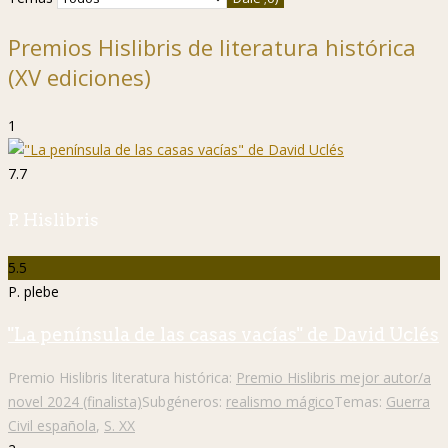
Premios Hislibris de literatura histórica
(XV ediciones)
1
7.7
P. Hislibris
5.5
P. plebe
"La península de las casas vacías" de David Uclés
Premio Hislibris literatura histórica:
Premio Hislibris mejor autor/a
novel 2024 (finalista)
Subgéneros:
realismo mágico
Temas:
Guerra
Civil española
,
S. XX