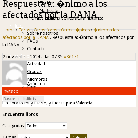
Respuesta a: �nimo a los
Ficción
No ficción
afectados por la DANA
Premios Hislibris de literatura histórica
Info
Home
›
Foros
›
Otros foros
›
Otros t�picos
›
�nimo a los
Sobre nosotros
afectados por la DANA
›
Respuesta a: �nimo a los afectados por
FAQs
la DANA
Contacto
Hislibreños
2 noviembre, 2024 a las 07:35
#86171
Actividad
Grupos
Miembros
Anónimo
Foro
Invitado
Un abrazo muy fuerte, y fuerza para Valencia.
Encuentra libros
Categorías
Temas