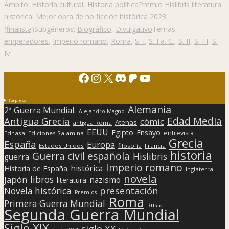
Ámbito:
Historia cultural
,
Historia política
Premio Hislibris literatura
histórica:
Mejor obra de no ficción histórica 2023
(finalista)
Subgéneros:
Biográfico
,
Divulgativo
Temas:
emperadores
,
Imperio romano
,
Roma
,
S. I
,
S. I a. C.
,
S. II
,
S. III
,
S.
IV
Facebook
Instagram
X
Discord
Patreon
YouTube
Sorpresa
Alemania
2ª Guerra Mundial.
Alejandro Magno
Edad Media
Antigua Grecia
cómic
Atenas
antigua Roma
EEUU
Egipto
Ensayo
entrevista
Edhasa
Ediciones Salamina
Grecia
España
Europa
Estados Unidos
filosofía
Francia
historia
Guerra civil española
Hislibris
guerra
Imperio romano
histórica
Historia de España
Inglaterra
novela
libros
Japón
nazismo
literatura
presentación
Novela histórica
Premios
Roma
Primera Guerra Mundial
Rusia
Segunda Guerra Mundial
Siglo XIX
siglo XX