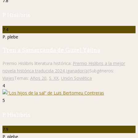
7.8
P. Hislibris
7.4
P. plebe
Tren a Samarcanda de Guzel Yájina
Premio Hislibris literatura histórica:
Premio Hislibris a la mejor
novela histórica traducida 2024 (ganador/a)
Subgéneros:
Viajes
Temas:
Años 20
,
S. XX
,
Unión Soviética
4
5
P. Hislibris
7.9
P. plebe