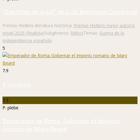
“Los hijos de la sal” de Luis Bertomeu Contreras
Premio Hislibris literatura histórica:
Premio Hislibris mejor autor/a
novel 2025 (finalista)
Subgéneros:
Bélico
Temas:
Guerra de la
Independencia española
5
7.9
P. Hislibris
7.3
P. plebe
Emperador de Roma. Gobernar el Imperio
romano de Mary Beard