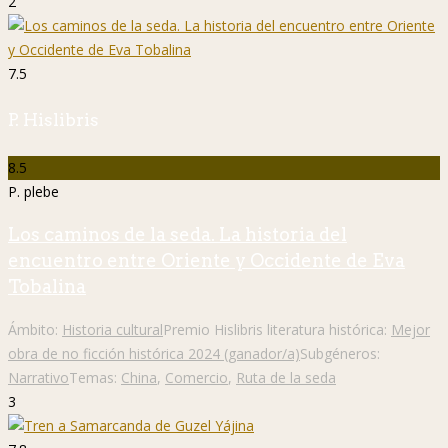
2
7.5
P. Hislibris
8.5
P. plebe
Los caminos de la seda. La historia del
encuentro entre Oriente y Occidente de Eva
Tobalina
Ámbito:
Historia cultural
Premio Hislibris literatura histórica:
Mejor
obra de no ficción histórica 2024 (ganador/a)
Subgéneros:
Narrativo
Temas:
China
,
Comercio
,
Ruta de la seda
3