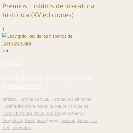
Premios Hislibris de literatura
histórica (XV ediciones)
1
5.5
P. plebe
Leovigildo. Rey de los hispanos de
José Soto Chica
Ámbito:
Historia política
,
Historia Social
Premio
Hislibris literatura histórica:
Mejor obra de no
ficción histórica 2023 (finalista)
Subgéneros:
Biográfico
,
Divulgativo
Temas:
España
,
Leovigildo
,
S. VI
,
visigodos