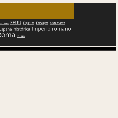
EEUU
Egipto
Ensayo
entrevista
lamina
Imperio romano
histórica
 España
Roma
Rusia