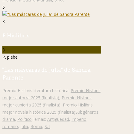
5
8
P. Hislibris
8
P. plebe
"Las máscaras de Julia" de Sandra
Parente
Premio Hislibris literatura histórica:
Premio Hislibris
mejor autor/a 2025 (finalista)
,
Premio Hislibris
mejor cubierta 2025 (finalista)
,
Premio Hislibris
mejor novela histórica 2025 (finalista)
Subgéneros:
drama
,
Político
Temas:
Antigüedad
,
Imperio
romano
,
Julia
,
Roma
,
S. I