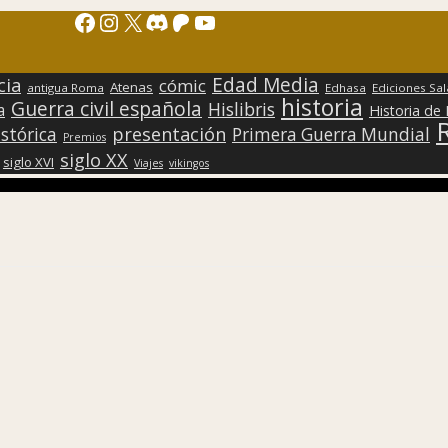
Facebook
Instagram
X
Discord
Patreon
YouTube
Edad Media
cia
cómic
Atenas
antigua Roma
Edhasa
Ediciones Sa
historia
Guerra civil española
Hislibris
a
Historia de
presentación
stórica
Primera Guerra Mundial
Premios
siglo XX
siglo XVI
Viajes
vikingos