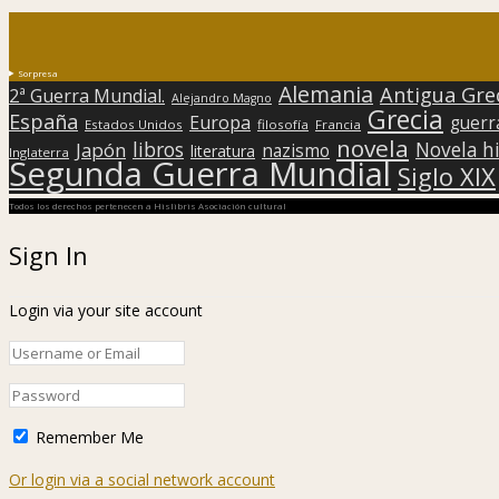
Sorpresa
Alemania
Antigua Gre
2ª Guerra Mundial.
Alejandro Magno
Grecia
España
Europa
guerr
Estados Unidos
filosofía
Francia
novela
libros
Japón
Novela hi
nazismo
literatura
Inglaterra
Segunda Guerra Mundial
Siglo XIX
Todos los derechos pertenecen a Hislibris Asociación cultural
Sign In
Login via your site account
Remember Me
Or login via a social network account