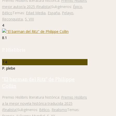
Premio Hislibris literatura histórica:
Premio Hislibris
mejor autor/a 2025 (finalista)
Subgéneros:
Épico
,
Bélico
Temas:
Edad Media
,
España
,
Pelayo
,
Reconquista
,
S. VIII
4
8.1
P. Hislibris
7.4
P. plebe
"El barman del Ritz" de Philippe
Collin
Premio Hislibris literatura histórica:
Premio Hislibris
a la mejor novela histórica traducida 2025
(finalista)
Subgéneros:
Bélico
,
Realismo
Temas:
Francia
,
II Guerra Mundial
,
S. XX