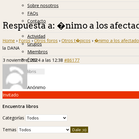
Sobre nosotros
FAQs
Contacto
Respuesta a: �nimo a los afect
Hislibreños
Actividad
Home
›
Foros
›
Otros foros
›
Otros t�picos
›
�nimo a los afectado
Grupos
la DANA
Miembros
Foro
3 noviembre, 2024 a las 12:38
#86177
Anónimo
Invitado
Encuentra libros
Categorías
Temas