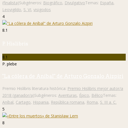
(finalista)
Subgéneros:
Biográfico
,
Divulgativo
Temas:
España
,
Leovigildo
,
S. VI
,
visigodos
4
8.1
P. Hislibris
8.1
P. plebe
"La cólera de Aníbal" de Arturo Gonzalo Aizpiri
Premio Hislibris literatura histórica:
Premio Hislibris mejor autor/a
2018 (ganador/a)
Subgéneros:
Aventuras
,
Épico
,
Bélico
Temas:
Aníbal
,
Cartago
,
Hispania
,
República romana
,
Roma
,
S. III a. C.
5
8