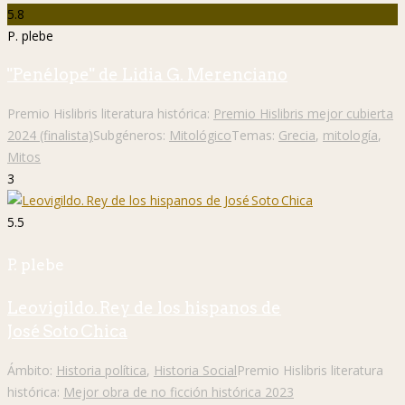
5.8
P. plebe
"Penélope" de Lidia G. Merenciano
Premio Hislibris literatura histórica:
Premio Hislibris mejor cubierta
2024 (finalista)
Subgéneros:
Mitológico
Temas:
Grecia
,
mitología
,
Mitos
3
5.5
P. plebe
Leovigildo. Rey de los hispanos de
José Soto Chica
Ámbito:
Historia política
,
Historia Social
Premio Hislibris literatura
histórica:
Mejor obra de no ficción histórica 2023