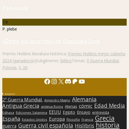
P. Hislibris
7.9
P. plebe
«Entre los muertos» de Stanisław Lem
Premio Hislibris literatura histórica:
Premio Hislibris mejor cubierta
2024 (ganador/a))
Subgéneros:
Bélico
Temas:
II Guerra Mundial
,
Polonia
,
S. XX
Facebook
Instagram
X
Discord
Patreon
YouTube
Sorpresa
Alemania
2ª Guerra Mundial.
Alejandro Magno
Edad Media
Antigua Grecia
cómic
Atenas
antigua Roma
EEUU
Egipto
Ensayo
entrevista
Edhasa
Ediciones Salamina
Grecia
España
Europa
Estados Unidos
filosofía
Francia
historia
Guerra civil española
Hislibris
guerra