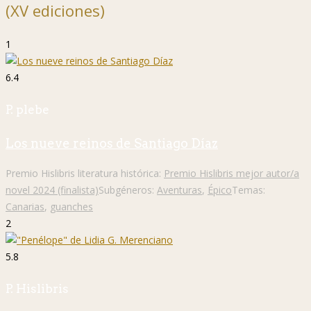
(XV ediciones)
1
6.4
P. plebe
Los nueve reinos de Santiago Díaz
Premio Hislibris literatura histórica:
Premio Hislibris mejor autor/a
novel 2024 (finalista)
Subgéneros:
Aventuras
,
Épico
Temas:
Canarias
,
guanches
2
5.8
P. Hislibris