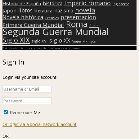
Imperio romano
histórica
Historia de España
Inglaterra
novela
libros
Japón
nazismo
literatura
presentación
Novela histórica
Premios
Roma
Primera Guerra Mundial
Rusia
Segunda Guerra Mundial
Siglo XIX
siglo XX
siglo XVI
Viajes
vikingos
Todos los derechos pertenecen a Hislibris Asociación cultural
Sign In
Login via your site account
Remember Me
Or login via a social network account
OR