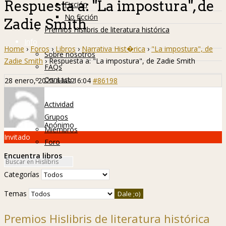
Respuesta a: "La impostura", de
Ficción
No ficción
Zadie Smith
Premios Hislibris de literatura histórica
Info
Home
›
Foros
›
Libros
›
Narrativa Hist�rica
›
"La impostura", de
Sobre nosotros
Zadie Smith
›
Respuesta a: "La impostura", de Zadie Smith
FAQs
Contacto
28 enero, 2025 a las 16:04
#86198
Hislibreños
Actividad
Grupos
Anónimo
Miembros
Invitado
Foro
Encuentra libros
Categorías
Temas
Premios Hislibris de literatura histórica