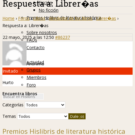
Respuesta a: Librer�as
Ficción
No ficción
Premios Hislibris de literatura histórica
Home
›
Foros
›
Libros
›
Alrededor de los libros
›
Librer�as
›
Info
Respuesta a: Librer�as
Sobre nosotros
22 mayo, 2025 a las 12:50
#86237
FAQs
Contacto
Hislibreños
Actividad
Anónimo
Grupos
Invitado
Miembros
Hurto
Foro
Encuentra libros
Categorías
Temas
Premios Hislibris de literatura histórica