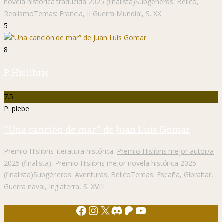
novela histórica traducida 2025 (finalista)
Subgéneros:
Bélico
,
Realismo
Temas:
Francia
,
II Guerra Mundial
,
S. XX
5
8
P. Hislibris
7.5
P. plebe
“Una canción de mar” de Juan Luis Gomar
Premio Hislibris literatura histórica:
Premio Hislibris mejor autor/a
2025 (finalista)
,
Premio Hislibris mejor novela histórica 2025
(finalista)
Subgéneros:
Aventuras
,
Bélico
Temas:
España
,
Gibraltar
,
Guerra naval
,
Inglaterra
,
S. XVIII
Facebook
Instagram
X
Discord
Patreon
YouTube