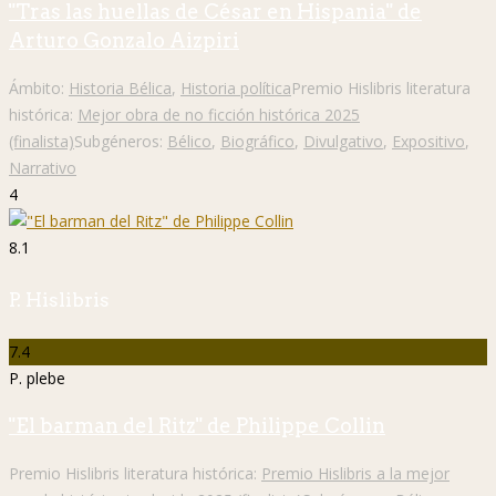
"Tras las huellas de César en Hispania" de
Arturo Gonzalo Aizpiri
Ámbito:
Historia Bélica
,
Historia política
Premio Hislibris literatura
histórica:
Mejor obra de no ficción histórica 2025
(finalista)
Subgéneros:
Bélico
,
Biográfico
,
Divulgativo
,
Expositivo
,
Narrativo
4
8.1
P. Hislibris
7.4
P. plebe
"El barman del Ritz" de Philippe Collin
Premio Hislibris literatura histórica:
Premio Hislibris a la mejor