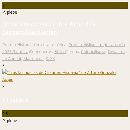
7
P. plebe
Lloverá tierra seca sobre Annual de
Santiago Díaz Morlán
Premio Hislibris literatura histórica:
Premio Hislibris mejor autor/a
2023 (finalista)
Subgéneros:
Bélico
Temas:
Colonialismo
,
Desastre
de Annual
,
Marruecos
,
S. XX
3
8
P. Hislibris
9.3
P. plebe