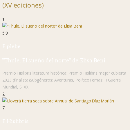
(XV ediciones)
1
5.9
P. plebe
"Thule. El sueño del norte" de Elisa Beni
Premio Hislibris literatura histórica:
Premio Hislibris mejor cubierta
2023 (finalista)
Subgéneros:
Aventuras
,
Político
Temas:
II Guerra
Mundial
,
S. XX
2
7
P. Hislibris