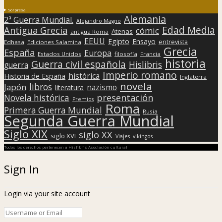
Sorpresa
Alemania
2ª Guerra Mundial.
Alejandro Magno
Edad Media
Antigua Grecia
cómic
Atenas
antigua Roma
EEUU
Egipto
Ensayo
entrevista
Edhasa
Ediciones Salamina
Grecia
España
Europa
Estados Unidos
filosofía
Francia
historia
Guerra civil española
Hislibris
guerra
Imperio romano
histórica
Historia de España
Inglaterra
novela
libros
Japón
nazismo
literatura
presentación
Novela histórica
Premios
Roma
Primera Guerra Mundial
Rusia
Segunda Guerra Mundial
Siglo XIX
siglo XX
siglo XVI
Viajes
vikingos
Todos los derechos pertenecen a Hislibris Asociación cultural
Sign In
Login via your site account