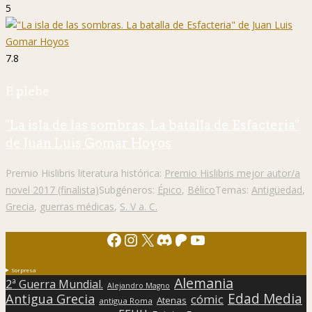
5
7.8
P. plebe
"La isla de las sombras. La batalla de Esfacteria"
de Juan Luis Gomar Hoyos
Premio Hislibris literatura histórica:
Premio Hislibris mejor autor/a
novel 2017 (finalista)
Subgéneros:
Épico
,
Bélico
Temas:
Antigüedad
,
Grecia
,
guerras médicas
,
S. V a. C.
Facebook
Instagram
X
Discord
Patreon
YouTube
Sorpresa
Alemania
2ª Guerra Mundial.
Alejandro Magno
Edad Media
Antigua Grecia
cómic
Atenas
antigua Roma