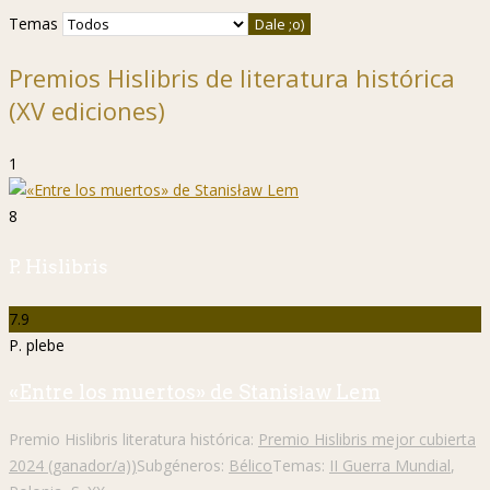
Temas
Premios Hislibris de literatura histórica
(XV ediciones)
1
8
P. Hislibris
7.9
P. plebe
«Entre los muertos» de Stanisław Lem
Premio Hislibris literatura histórica:
Premio Hislibris mejor cubierta
2024 (ganador/a))
Subgéneros:
Bélico
Temas:
II Guerra Mundial
,