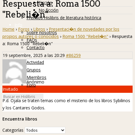
Respuesta a: Roma 1500
Ficción
No ficción
"Rebeli�n"
Premios Hislibris de literatura histórica
Info
Home
›
Foros
›
Libros
›
Presentaci�n de novedades por los
Sobre nosotros
propios autores o conocidos
›
Roma 1500 "Rebeli�n"
›
Respuesta
FAQs
a: Roma 1500 "Rebeli�n"
Contacto
Hislibreños
19 septiembre, 2025 a las 20:29
#86259
Actividad
Grupos
Miembros
Anónimo
Foro
Invitado
P.d. Ojala se traten temas como el misterio de los libros Sybilinos
y los Cantares Godos.
Encuentra libros
Categorías