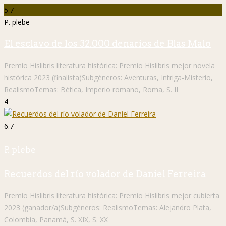
5.7
P. plebe
El esclavo de los 32.000 denarios de Blas Malo
Premio Hislibris literatura histórica:
Premio Hislibris mejor novela
histórica 2023 (finalista)
Subgéneros:
Aventuras
,
Intriga-Misterio
,
Realismo
Temas:
Bética
,
Imperio romano
,
Roma
,
S. II
4
6.7
P. plebe
Recuerdos del río volador de Daniel Ferreira
Premio Hislibris literatura histórica:
Premio Hislibris mejor cubierta
2023 (ganador/a)
Subgéneros:
Realismo
Temas:
Alejandro Plata
,
Colombia
,
Panamá
,
S. XIX
,
S. XX