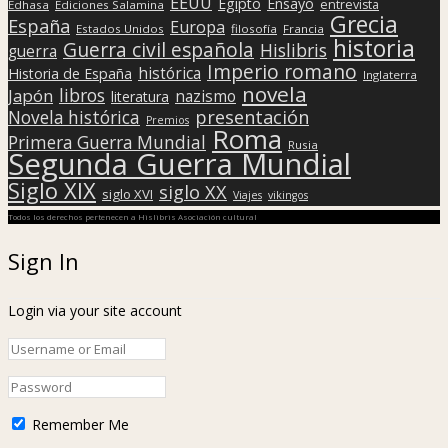
EEUU
Egipto
Ensayo
entrevista
Edhasa
Ediciones Salamina
Grecia
España
Europa
Estados Unidos
filosofía
Francia
historia
Guerra civil española
Hislibris
guerra
Imperio romano
histórica
Historia de España
Inglaterra
novela
libros
Japón
nazismo
literatura
presentación
Novela histórica
Premios
Roma
Primera Guerra Mundial
Rusia
Segunda Guerra Mundial
Siglo XIX
siglo XX
siglo XVI
Viajes
vikingos
Todos los derechos pertenecen a Hislibris Asociación cultural
Sign In
Login via your site account
Remember Me