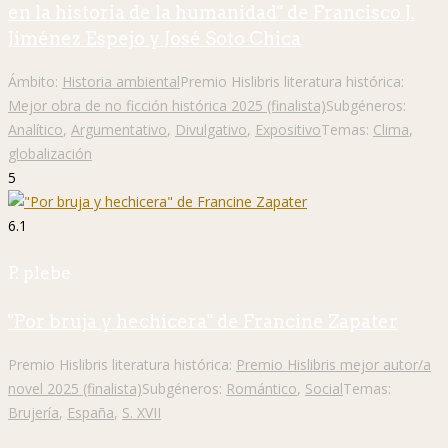
en la historia de la humanidad" de Francisco J.
Jiménez Espejo y José Soto Chica
Ámbito:
Historia ambiental
Premio Hislibris literatura histórica:
Mejor obra de no ficción histórica 2025 (finalista)
Subgéneros:
Analítico
,
Argumentativo
,
Divulgativo
,
Expositivo
Temas:
Clima
,
globalización
5
6.1
P. plebe
"Por bruja y hechicera" de Francine Zapater
Premio Hislibris literatura histórica:
Premio Hislibris mejor autor/a
novel 2025 (finalista)
Subgéneros:
Romántico
,
Social
Temas:
Brujería
,
España
,
S. XVII