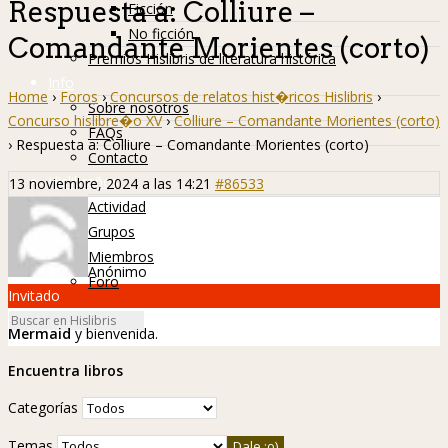
Respuesta a: Colliure –
Ficción
No ficción
Comandante Morientes (corto)
Premios Hislibris de literatura histórica
Info
Home
›
Foros
›
Concursos de relatos hist�ricos Hislibris
›
Sobre nosotros
Concurso hislibre�o XV
›
Colliure – Comandante Morientes (corto)
FAQs
›
Respuesta a: Colliure – Comandante Morientes (corto)
Contacto
Hislibreños
13 noviembre, 2024 a las 14:21
#86533
Actividad
Grupos
Miembros
Anónimo
Foro
Invitado
Mermaid
y bienvenida.
Encuentra libros
Categorías
Temas