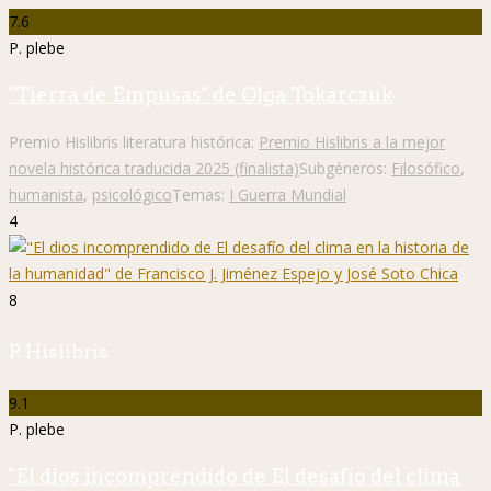
7.6
P. plebe
"Tierra de Empusas" de Olga Tokarczuk
Premio Hislibris literatura histórica:
Premio Hislibris a la mejor
novela histórica traducida 2025 (finalista)
Subgéneros:
Filosófico
,
humanista
,
psicológico
Temas:
I Guerra Mundial
4
8
P. Hislibris
9.1
P. plebe
"El dios incomprendido de El desafío del clima