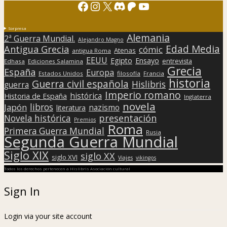
Facebook
Instagram
X
Discord
Patreon
YouTube
Sorpresa
Alemania
2ª Guerra Mundial.
Alejandro Magno
Edad Media
Antigua Grecia
cómic
Atenas
antigua Roma
EEUU
Egipto
Ensayo
entrevista
Edhasa
Ediciones Salamina
Grecia
España
Europa
Estados Unidos
filosofía
Francia
historia
Guerra civil española
Hislibris
guerra
Imperio romano
histórica
Historia de España
Inglaterra
novela
libros
Japón
nazismo
literatura
presentación
Novela histórica
Premios
Roma
Primera Guerra Mundial
Rusia
Segunda Guerra Mundial
Siglo XIX
siglo XX
siglo XVI
Viajes
vikingos
Todos los derechos pertenecen a Hislibris Asociación cultural
Sign In
Login via your site account