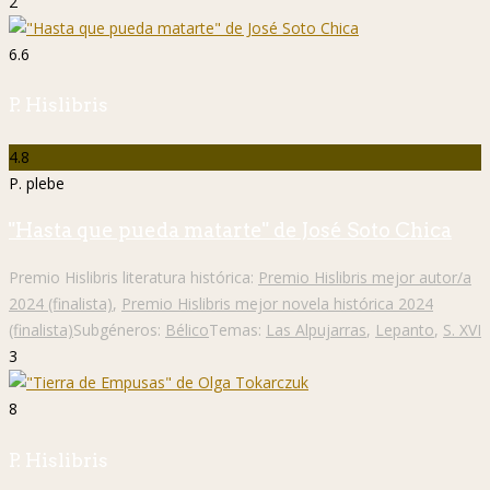
2
6.6
P. Hislibris
4.8
P. plebe
"Hasta que pueda matarte" de José Soto Chica
Premio Hislibris literatura histórica:
Premio Hislibris mejor autor/a
2024 (finalista)
,
Premio Hislibris mejor novela histórica 2024
(finalista)
Subgéneros:
Bélico
Temas:
Las Alpujarras
,
Lepanto
,
S. XVI
3
8
P. Hislibris