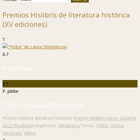
Premios Hislibris de literatura histórica
(XV ediciones)
1
6.7
P. Hislibris
5.5
P. plebe
"Fedra" de Laura Shepperson
Premio Hislibris literatura histórica:
Premio Hislibris mejor cubierta
2023 (finalista)
Subgéneros:
Mitológico
Temas:
Fedra
,
Grecia
,
mitología
,
Mitos