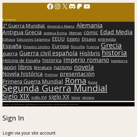
Facebook
Instagram
X
Discord
Patreon
YouTube
Sorpresa
Alemania
2ª Guerra Mundial.
Alejandro Magno
Edad Media
Antigua Grecia
cómic
Atenas
antigua Roma
EEUU
Egipto
Ensayo
entrevista
Edhasa
Ediciones Salamina
Grecia
España
Europa
Estados Unidos
filosofía
Francia
historia
Guerra civil española
Hislibris
guerra
Imperio romano
histórica
Historia de España
Inglaterra
novela
libros
Japón
nazismo
literatura
presentación
Novela histórica
Premios
Roma
Primera Guerra Mundial
Rusia
Segunda Guerra Mundial
Siglo XIX
siglo XX
siglo XVI
Viajes
vikingos
Todos los derechos pertenecen a Hislibris Asociación cultural
Sign In
Login via your site account