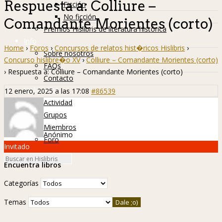
Respuesta a: Colliure –
Ficción
No ficción
Comandante Morientes (corto)
Premios Hislibris de literatura histórica
Info
Home
›
Foros
›
Concursos de relatos hist�ricos Hislibris
›
Sobre nosotros
Concurso hislibre�o XV
›
Colliure – Comandante Morientes (corto)
FAQs
›
Respuesta a: Colliure – Comandante Morientes (corto)
Contacto
Hislibreños
12 enero, 2025 a las 17:08
#86539
Actividad
Grupos
Miembros
Anónimo
Foro
Invitado
Encuentra libros
Categorías
Temas