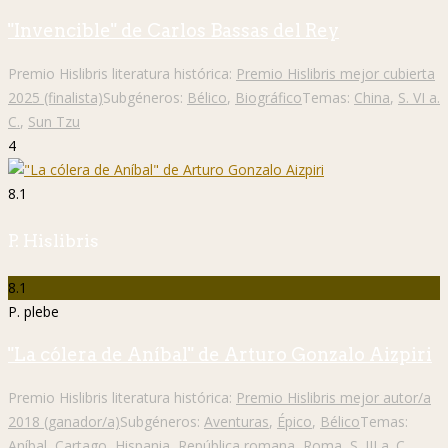
"Invencible" de Carlos Bassas del Rey
Premio Hislibris literatura histórica:
Premio Hislibris mejor cubierta
2025 (finalista)
Subgéneros:
Bélico
,
Biográfico
Temas:
China
,
S. VI a.
C.
,
Sun Tzu
4
8.1
P. Hislibris
8.1
P. plebe
"La cólera de Aníbal" de Arturo Gonzalo Aizpiri
Premio Hislibris literatura histórica:
Premio Hislibris mejor autor/a
2018 (ganador/a)
Subgéneros:
Aventuras
,
Épico
,
Bélico
Temas:
Aníbal
,
Cartago
,
Hispania
,
República romana
,
Roma
,
S. III a. C.