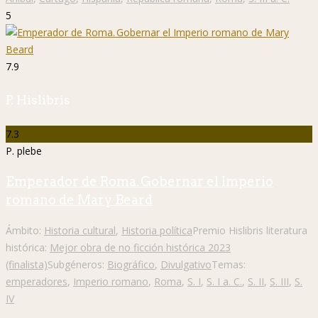
5
7.9
P. Hislibris
7.3
P. plebe
Emperador de Roma. Gobernar el Imperio
romano de Mary Beard
Ámbito:
Historia cultural
,
Historia política
Premio Hislibris literatura
histórica:
Mejor obra de no ficción histórica 2023
(finalista)
Subgéneros:
Biográfico
,
Divulgativo
Temas:
emperadores
,
Imperio romano
,
Roma
,
S. I
,
S. I a. C.
,
S. II
,
S. III
,
S.
IV