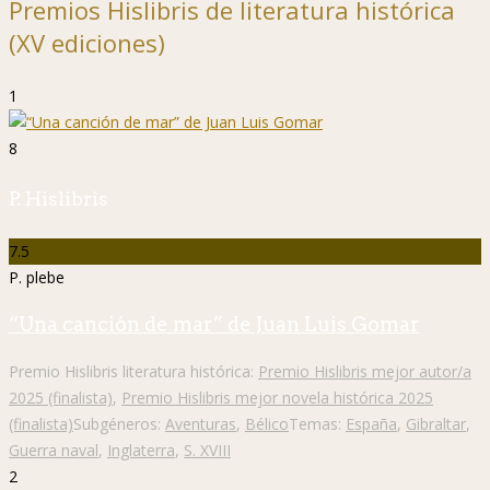
Premios Hislibris de literatura histórica
(XV ediciones)
1
8
P. Hislibris
7.5
P. plebe
“Una canción de mar” de Juan Luis Gomar
Premio Hislibris literatura histórica:
Premio Hislibris mejor autor/a
2025 (finalista)
,
Premio Hislibris mejor novela histórica 2025
(finalista)
Subgéneros:
Aventuras
,
Bélico
Temas:
España
,
Gibraltar
,
Guerra naval
,
Inglaterra
,
S. XVIII
2