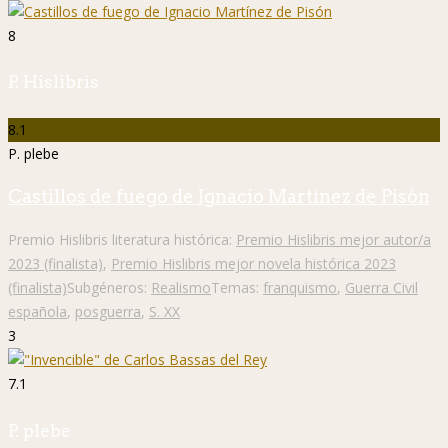
8
P. Hislibris
8.1
P. plebe
Castillos de fuego de Ignacio Martínez de Pisón
Premio Hislibris literatura histórica:
Premio Hislibris mejor autor/a
2023 (finalista)
,
Premio Hislibris mejor novela histórica 2023
(finalista)
Subgéneros:
Realismo
Temas:
franquismo
,
Guerra Civil
española
,
posguerra
,
S. XX
3
7.1
P. plebe