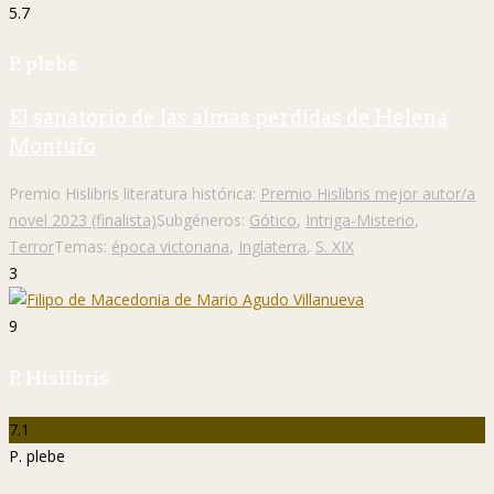
5.7
P. plebe
El sanatorio de las almas perdidas de Helena
Montufo
Premio Hislibris literatura histórica:
Premio Hislibris mejor autor/a
novel 2023 (finalista)
Subgéneros:
Gótico
,
Intriga-Misterio
,
Terror
Temas:
época victoriana
,
Inglaterra
,
S. XIX
3
9
P. Hislibris
7.1
P. plebe