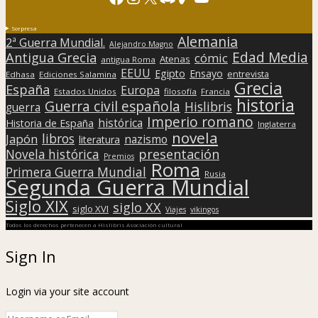
Sorpresa
Alemania
2ª Guerra Mundial.
Alejandro Magno
Edad Media
Antigua Grecia
cómic
Atenas
antigua Roma
EEUU
Egipto
Ensayo
entrevista
Edhasa
Ediciones Salamina
Grecia
España
Europa
Estados Unidos
filosofía
Francia
historia
Guerra civil española
Hislibris
guerra
Imperio romano
histórica
Historia de España
Inglaterra
novela
libros
Japón
nazismo
literatura
presentación
Novela histórica
Premios
Roma
Primera Guerra Mundial
Rusia
Segunda Guerra Mundial
Siglo XIX
siglo XX
siglo XVI
Viajes
vikingos
Todos los derechos pertenecen a Hislibris Asociación cultural
Sign In
Login via your site account