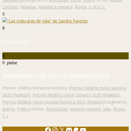
Cartago
,
Hispania
,
República romana
,
Roma
,
S. III a. C.
5
8
P. Hislibris
8
P. plebe
"Las máscaras de Julia" de Sandra Parente
Premio Hislibris literatura histórica:
Premio Hislibris mejor autor/a
2025 (finalista)
,
Premio Hislibris mejor cubierta 2025 (finalista)
,
Premio Hislibris mejor novela histórica 2025 (finalista)
Subgéneros:
drama
,
Político
Temas:
Antigüedad
,
Imperio romano
,
Julia
,
Roma
,
S. I
Facebook
Instagram
X
Discord
Patreon
YouTube