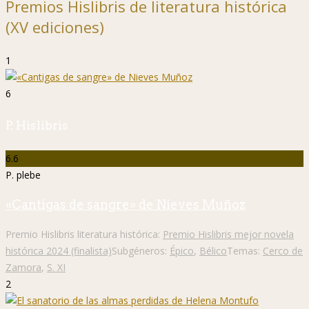
Premios Hislibris de literatura histórica
(XV ediciones)
1
6
P. Hislibris
6.6
P. plebe
«Cantigas de sangre» de Nieves Muñoz
Premio Hislibris literatura histórica:
Premio Hislibris mejor novela
histórica 2024 (finalista)
Subgéneros:
Épico
,
Bélico
Temas:
Cerco de
Zamora
,
S. XI
2