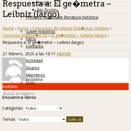
Respuesta a: El ge�metra –
Ficción
No ficción
Leibniz (largo)
Premios Hislibris de literatura histórica
Info
Home
›
Foros
›
Concursos de relatos hist�ricos Hislibris
›
Sobre nosotros
Concurso hislibre�o XV
›
El ge�metra – Leibniz (largo)
›
FAQs
Respuesta a: El ge�metra – Leibniz (largo)
Contacto
Hislibreños
21 febrero, 2025 a las 16:11
#86586
Actividad
Grupos
Miembros
Anónimo
Foro
Invitado
Encuentra libros
Categorías
Temas