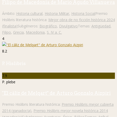
Filipo de Macedonia de Mario Agudo Villanueva
Ámbito:
Historia cultural
,
Historia Militar
,
Historia Social
Premio
Hislibris literatura histórica:
Mejor obra de no ficción histórica 2024
(finalista)
Subgéneros:
Biográfico
,
Divulgativo
Temas:
Antigüedad
,
Filipo
,
Grecia
,
Macedonia
,
S. IV a. C.
4
8.2
P. Hislibris
7.9
P. plebe
"El cáliz de Melqart" de Arturo Gonzalo Aizpiri
Premio Hislibris literatura histórica:
Premio Hislibris mejor cubierta
2014 (ganador/a)
,
Premio Hislibris mejor novela histórica 2014
(ganador/a)
Subgéneros:
Aventuras
,
Épico
,
Bélico
Temas:
Aníbal
,