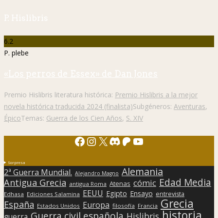
P. Hislibris
6.2
P. plebe
«Los perros de Essex» de Dan Jones
Premio Hislibris literatura histórica:
Premio Hislibris a la mejor
novela histórica traducida 2024 (finalista)
Subgéneros:
Aventuras
,
Épico
Temas:
Guerra de los Cien Años
,
S. XIV
Facebook
Instagram
X
Discord
Patreon
YouTube
Sorpresa
Alemania
2ª Guerra Mundial.
Alejandro Magno
Edad Media
Antigua Grecia
cómic
Atenas
antigua Roma
EEUU
Egipto
Ensayo
entrevista
Edhasa
Ediciones Salamina
Grecia
España
Europa
Estados Unidos
filosofía
Francia
historia
Guerra civil española
Hislibris
guerra