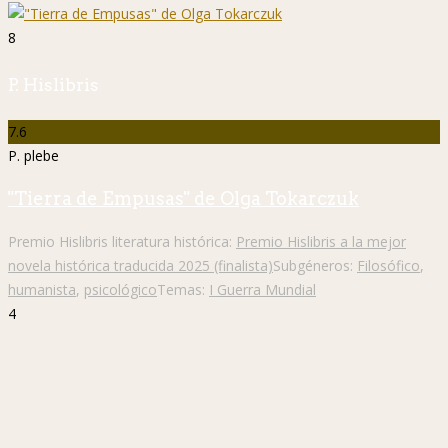
8
P. Hislibris
7.6
P. plebe
"Tierra de Empusas" de Olga Tokarczuk
Premio Hislibris literatura histórica:
Premio Hislibris a la mejor
novela histórica traducida 2025 (finalista)
Subgéneros:
Filosófico
,
humanista
,
psicológico
Temas:
I Guerra Mundial
4