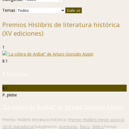
Temas
Premios Hislibris de literatura histórica
(XV ediciones)
1
8.1
P. Hislibris
8.1
P. plebe
"La cólera de Aníbal" de Arturo Gonzalo Aizpiri
Premio Hislibris literatura histórica:
Premio Hislibris mejor autor/a
2018 (ganador/a)
Subgéneros:
Aventuras
,
Épico
,
Bélico
Temas: