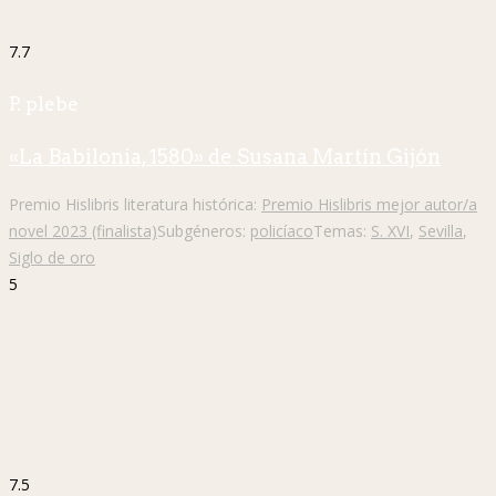
7.7
P. plebe
«La Babilonia, 1580» de Susana Martín Gijón
Premio Hislibris literatura histórica:
Premio Hislibris mejor autor/a
novel 2023 (finalista)
Subgéneros:
policíaco
Temas:
S. XVI
,
Sevilla
,
Siglo de oro
5
7.5