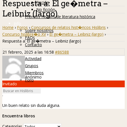
Respuesta a: El ge�metra –
Ficción
No ficción
Leibniz (largo)
Premios Hislibris de literatura histórica
Info
Home
›
Foros
›
Concursos de relatos hist�ricos Hislibris
›
Sobre nosotros
Concurso hislibre�o XV
›
El ge�metra – Leibniz (largo)
›
FAQs
Respuesta a: El ge�metra – Leibniz (largo)
Contacto
Hislibreños
21 febrero, 2025 a las 16:58
#86588
Actividad
Grupos
Miembros
Anónimo
Foro
Invitado
.
Un buen relato sin duda alguna.
Encuentra libros
Categorías