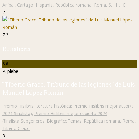
Aníbal
,
Cartago
,
Hispania
,
República romana
,
Roma
,
S. III a. C.
2
7.2
P. Hislibris
6.8
P. plebe
"Tiberio Graco. Tribuno de las legiones" de Luis
Manuel López Román
Premio Hislibris literatura histórica:
Premio Hislibris mejor autor/a
2024 (finalista)
,
Premio Hislibris mejor cubierta 2024
(finalista)
Subgéneros:
Biográfico
Temas:
República romana
,
Roma
,
Tiberio Graco
3