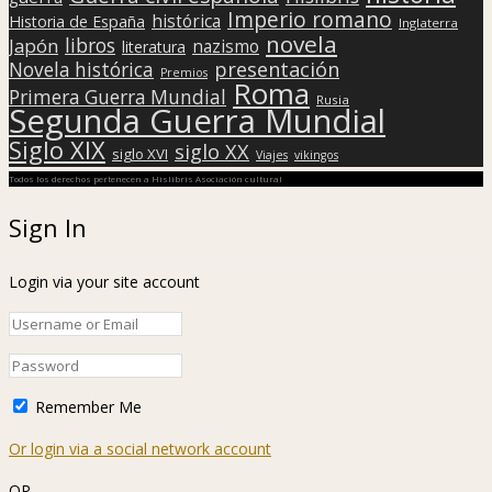
Imperio romano
histórica
Historia de España
Inglaterra
novela
libros
Japón
nazismo
literatura
presentación
Novela histórica
Premios
Roma
Primera Guerra Mundial
Rusia
Segunda Guerra Mundial
Siglo XIX
siglo XX
siglo XVI
Viajes
vikingos
Todos los derechos pertenecen a Hislibris Asociación cultural
Sign In
Login via your site account
Remember Me
Or login via a social network account
OR