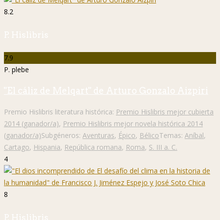
8.2
P. Hislibris
7.9
P. plebe
"El cáliz de Melqart" de Arturo Gonzalo Aizpiri
Premio Hislibris literatura histórica:
Premio Hislibris mejor cubierta
2014 (ganador/a)
,
Premio Hislibris mejor novela histórica 2014
(ganador/a)
Subgéneros:
Aventuras
,
Épico
,
Bélico
Temas:
Aníbal
,
Cartago
,
Hispania
,
República romana
,
Roma
,
S. III a. C.
4
8
P. Hislibris