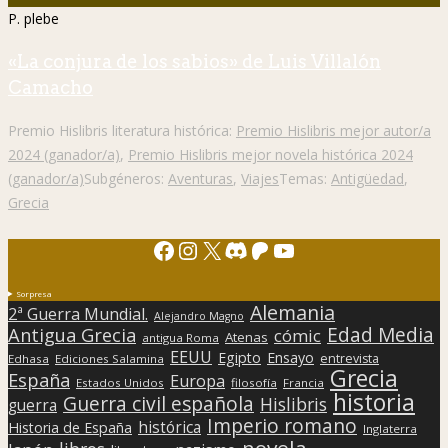
P. plebe
«La conjura de los sabios» de Luis Villalón
Camacho
Premio Hislibris literatura histórica:
Premio Hislibris mejor autor/a
2024 (ganador/a)
,
Premio Hislibris mejor novela histórica 2024
(ganador/a)
Subgéneros:
Aventuras
,
Viajes
Temas:
Antigüedad
,
Grecia
Facebook
Instagram
X
Discord
Patreon
YouTube
Sorpresa
Alemania
2ª Guerra Mundial.
Alejandro Magno
Edad Media
Antigua Grecia
cómic
Atenas
antigua Roma
EEUU
Egipto
Ensayo
entrevista
Edhasa
Ediciones Salamina
Grecia
España
Europa
Estados Unidos
filosofía
Francia
historia
Guerra civil española
Hislibris
guerra
Imperio romano
histórica
Historia de España
Inglaterra
novela