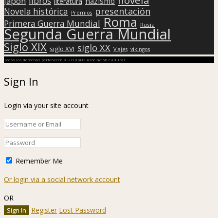
libros
Japón
nazismo
literatura
presentación
Novela histórica
Premios
Roma
Primera Guerra Mundial
Rusia
Segunda Guerra Mundial
Siglo XIX
siglo XX
siglo XVI
Viajes
vikingos
Todos los derechos pertenecen a Hislibris Asociación cultural
Sign In
Login via your site account
Remember Me
Or login via a social network account
OR
Register
Lost Password