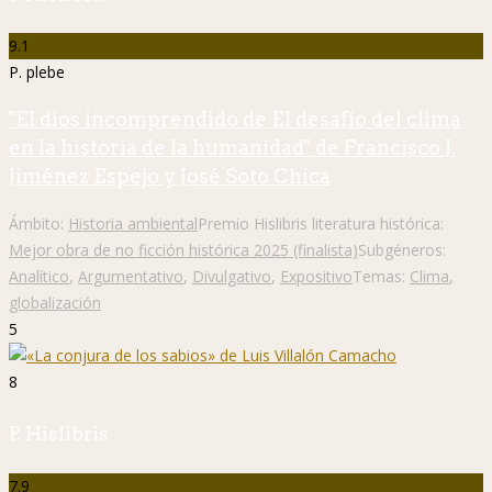
9.1
P. plebe
"El dios incomprendido de El desafío del clima
en la historia de la humanidad" de Francisco J.
Jiménez Espejo y José Soto Chica
Ámbito:
Historia ambiental
Premio Hislibris literatura histórica:
Mejor obra de no ficción histórica 2025 (finalista)
Subgéneros:
Analítico
,
Argumentativo
,
Divulgativo
,
Expositivo
Temas:
Clima
,
globalización
5
8
P. Hislibris
7.9