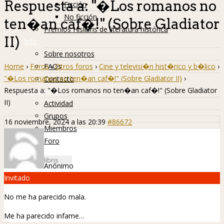
Respuesta a: "�Los romanos no
Ficción
No ficción
ten�an caf�!" (Sobre Gladiator
Premios Hislibris de literatura histórica
II)
Info
Sobre nosotros
Home
›
Foros
›
Otros foros
›
Cine y televisi�n hist�rico y b�lico
›
FAQs
"�Los romanos no ten�an caf�!" (Sobre Gladiator II)
›
Contacto
Respuesta a: "�Los romanos no ten�an caf�!" (Sobre Gladiator
Hislibreños
II)
Actividad
Grupos
16 noviembre, 2024 a las 20:39
#86672
Miembros
Foro
Anónimo
Invitado
No me ha parecido mala.
Me ha parecido infame…