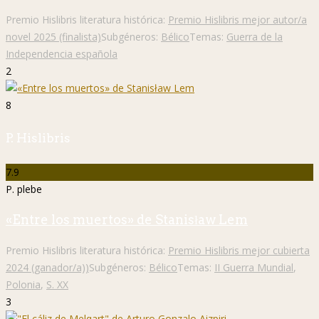
Premio Hislibris literatura histórica:
Premio Hislibris mejor autor/a
novel 2025 (finalista)
Subgéneros:
Bélico
Temas:
Guerra de la
Independencia española
2
8
P. Hislibris
7.9
P. plebe
«Entre los muertos» de Stanisław Lem
Premio Hislibris literatura histórica:
Premio Hislibris mejor cubierta
2024 (ganador/a))
Subgéneros:
Bélico
Temas:
II Guerra Mundial
,
Polonia
,
S. XX
3