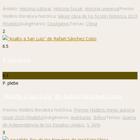
Ámbito:
Historia cultural
,
Historia Social
,
Historia universal
Premio
Hislibris literatura histórica:
Mejor obra de no ficción histórica 2023
(finalista)
Subgéneros:
Divulgativo
Temas:
China
2
6.5
P. Hislibris
6.3
P. plebe
"Asalto a San Luis" de Rafael Sánchez Cobo
Premio Hislibris literatura histórica:
Premio Hislibris mejor autor/a
novel 2023 (finalista)
Subgéneros:
Aventuras
,
Bélico
Temas:
Guerra
de Independencia de los Estados Unidos
,
S. XVIII
3