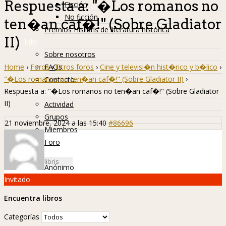
Respuesta a: "�Los romanos no
Ficción
No ficción
ten�an caf�!" (Sobre Gladiator
Premios Hislibris de literatura histórica
II)
Info
Sobre nosotros
Home
›
Foros
›
Otros foros
›
Cine y televisi�n hist�rico y b�lico
›
FAQs
"�Los romanos no ten�an caf�!" (Sobre Gladiator II)
›
Contacto
Respuesta a: "�Los romanos no ten�an caf�!" (Sobre Gladiator
Hislibreños
II)
Actividad
Grupos
21 noviembre, 2024 a las 15:40
#86696
Miembros
Foro
Anónimo
Invitado
Encuentra libros
Categorías