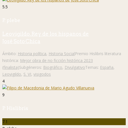
5.5
P. plebe
Leovigildo. Rey de los hispanos de
José Soto Chica
Ámbito:
Historia política
,
Historia Social
Premio Hislibris literatura
histórica:
Mejor obra de no ficción histórica 2023
(finalista)
Subgéneros:
Biográfico
,
Divulgativo
Temas:
España
,
Leovigildo
,
S. VI
,
visigodos
4
9
P. Hislibris
7.1