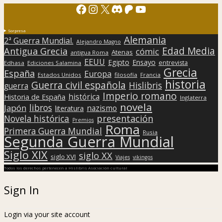
Facebook
Instagram
X
Discord
Patreon
YouTube
Sorpresa
Alemania
2ª Guerra Mundial.
Alejandro Magno
Edad Media
Antigua Grecia
cómic
Atenas
antigua Roma
EEUU
Egipto
Ensayo
entrevista
Edhasa
Ediciones Salamina
Grecia
España
Europa
Estados Unidos
filosofía
Francia
historia
Guerra civil española
Hislibris
guerra
Imperio romano
histórica
Historia de España
Inglaterra
novela
libros
Japón
nazismo
literatura
presentación
Novela histórica
Premios
Roma
Primera Guerra Mundial
Rusia
Segunda Guerra Mundial
Siglo XIX
siglo XX
siglo XVI
Viajes
vikingos
Todos los derechos pertenecen a Hislibris Asociación cultural
Sign In
Login via your site account