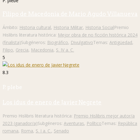
P. plebe
Filipo de Macedonia de Mario Agudo Villanueva
Ámbito:
Historia cultural
,
Historia Militar
,
Historia Social
Premio
Hislibris literatura histórica:
Mejor obra de no ficción histórica 2024
(finalista)
Subgéneros:
Biográfico
,
Divulgativo
Temas:
Antigüedad
,
Filipo
,
Grecia
,
Macedonia
,
S. IV a. C.
5
8.3
P. plebe
Los idus de enero de Javier Negrete
Premio Hislibris literatura histórica:
Premio Hislibris mejor autor/a
2023 (ganador/a)
Subgéneros:
Aventuras
,
Político
Temas:
República
romana
,
Roma
,
S. I a. C.
,
Senado