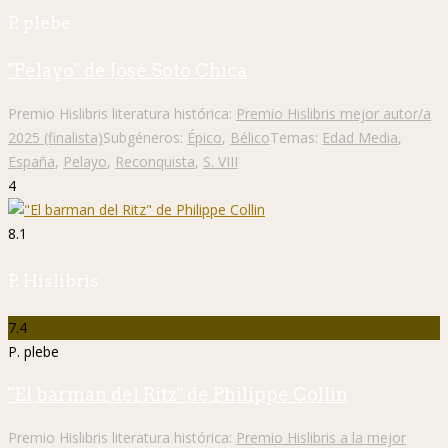
P. plebe
"Pelayo" de José Soto Chica
Premio Hislibris literatura histórica:
Premio Hislibris mejor autor/a
2025 (finalista)
Subgéneros:
Épico
,
Bélico
Temas:
Edad Media
,
España
,
Pelayo
,
Reconquista
,
S. VIII
4
8.1
P. Hislibris
7.4
P. plebe
"El barman del Ritz" de Philippe Collin
Premio Hislibris literatura histórica:
Premio Hislibris a la mejor