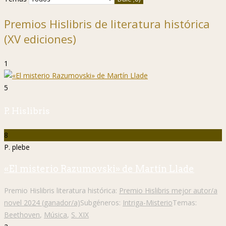
Premios Hislibris de literatura histórica
(XV ediciones)
1
5
P. Hislibris
8
P. plebe
«El misterio Razumovski» de Martín Llade
Premio Hislibris literatura histórica:
Premio Hislibris mejor autor/a
novel 2024 (ganador/a)
Subgéneros:
Intriga-Misterio
Temas:
Beethoven
,
Música
,
S. XIX