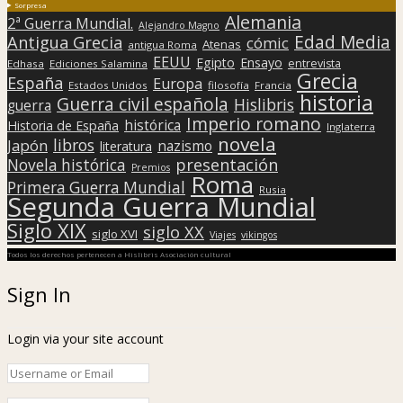
Sorpresa
Alemania
2ª Guerra Mundial.
Alejandro Magno
Edad Media
Antigua Grecia
cómic
Atenas
antigua Roma
EEUU
Egipto
Ensayo
entrevista
Edhasa
Ediciones Salamina
Grecia
España
Europa
Estados Unidos
filosofía
Francia
historia
Guerra civil española
Hislibris
guerra
Imperio romano
histórica
Historia de España
Inglaterra
novela
libros
Japón
nazismo
literatura
presentación
Novela histórica
Premios
Roma
Primera Guerra Mundial
Rusia
Segunda Guerra Mundial
Siglo XIX
siglo XX
siglo XVI
Viajes
vikingos
Todos los derechos pertenecen a Hislibris Asociación cultural
Sign In
Login via your site account