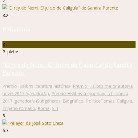
2
8.2
P. Hislibris
8
P. plebe
"El rey de Nemi. El juicio de Calígula" de Sandra
Parente
Premio Hislibris literatura histórica:
Premio Hislibris mejor autor/a
novel 2017 (ganador/a)
,
Premio Hislibris mejor novela histórica
2017 (ganador/a)
Subgéneros:
Biográfico
,
Político
Temas:
Calígula
,
Imperio romano
,
Roma
,
S. I
3
6.7