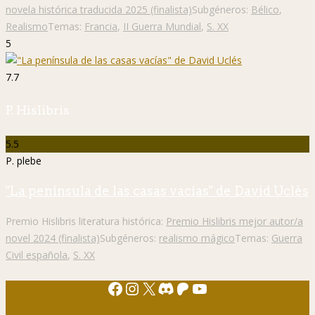
novela histórica traducida 2025 (finalista)
Subgéneros:
Bélico
,
Realismo
Temas:
Francia
,
II Guerra Mundial
,
S. XX
5
7.7
P. Hislibris
5.5
P. plebe
"La península de las casas vacías" de David Uclés
Premio Hislibris literatura histórica:
Premio Hislibris mejor autor/a
novel 2024 (finalista)
Subgéneros:
realismo mágico
Temas:
Guerra
Civil española
,
S. XX
Facebook
Instagram
X
Discord
Patreon
YouTube