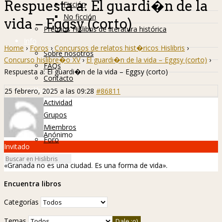
Respuesta a: El guardi�n de la
Ficción
No ficción
vida – Eggsy (corto)
Premios Hislibris de literatura histórica
Info
Home
›
Foros
›
Concursos de relatos hist�ricos Hislibris
›
Sobre nosotros
Concurso hislibre�o XV
›
El guardi�n de la vida – Eggsy (corto)
›
FAQs
Respuesta a: El guardi�n de la vida – Eggsy (corto)
Contacto
Hislibreños
25 febrero, 2025 a las 09:28
#86811
Actividad
Grupos
Miembros
Anónimo
Foro
Invitado
«Granada no es una ciudad. Es una forma de vida».
Encuentra libros
Categorías
Temas