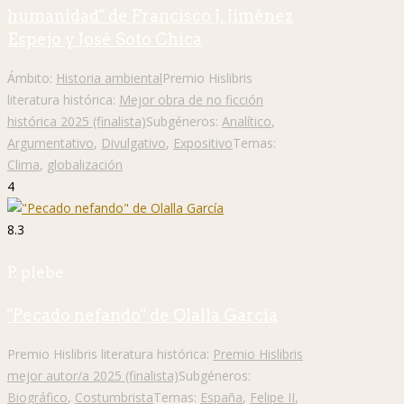
humanidad" de Francisco J. Jiménez
Espejo y José Soto Chica
Ámbito:
Historia ambiental
Premio Hislibris
literatura histórica:
Mejor obra de no ficción
histórica 2025 (finalista)
Subgéneros:
Analítico
,
Argumentativo
,
Divulgativo
,
Expositivo
Temas:
Clima
,
globalización
4
8.3
P. plebe
"Pecado nefando" de Olalla García
Premio Hislibris literatura histórica:
Premio Hislibris
mejor autor/a 2025 (finalista)
Subgéneros:
Biográfico
,
Costumbrista
Temas:
España
,
Felipe II
,