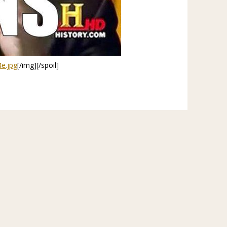
e.jpg
[/img]
[/spoil]