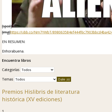
[spoil]
[img]
https://i.ibb.co/Nm7YWbT/898063584ef444f6c7903bbcd4ba424
EN RESUMEN:
Enhorabuena.
Encuentra libros
Categorías
Temas
Premios Hislibris de literatura
histórica (XV ediciones)
1