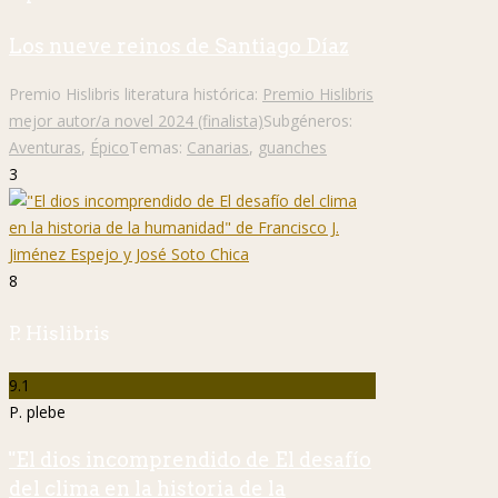
Los nueve reinos de Santiago Díaz
Premio Hislibris literatura histórica:
Premio Hislibris
mejor autor/a novel 2024 (finalista)
Subgéneros:
Aventuras
,
Épico
Temas:
Canarias
,
guanches
3
8
P. Hislibris
9.1
P. plebe
"El dios incomprendido de El desafío
del clima en la historia de la