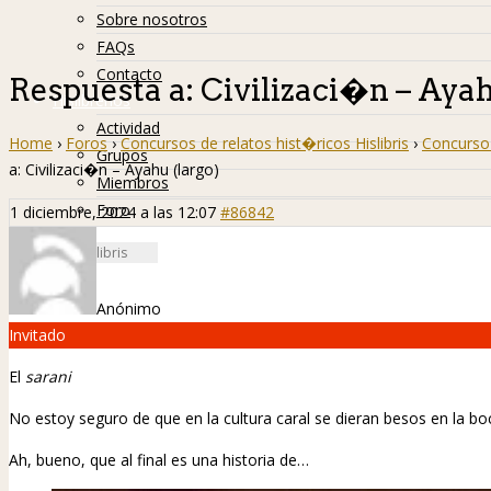
Sobre nosotros
FAQs
Contacto
Respuesta a: Civilizaci�n – Ayah
Hislibreños
Actividad
Home
›
Foros
›
Concursos de relatos hist�ricos Hislibris
›
Concurso 
Grupos
a: Civilizaci�n – Ayahu (largo)
Miembros
Foro
1 diciembre, 2024 a las 12:07
#86842
Anónimo
Invitado
El
sarani
No estoy seguro de que en la cultura caral se dieran besos en la b
Ah, bueno, que al final es una historia de…