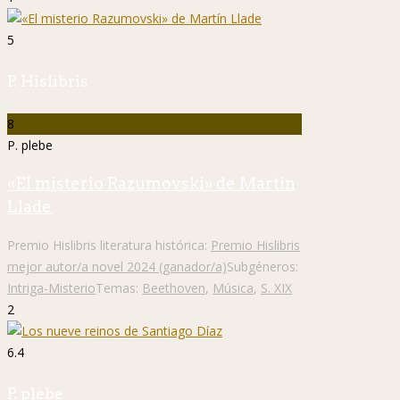
5
P. Hislibris
8
P. plebe
«El misterio Razumovski» de Martín
Llade
Premio Hislibris literatura histórica:
Premio Hislibris
mejor autor/a novel 2024 (ganador/a)
Subgéneros:
Intriga-Misterio
Temas:
Beethoven
,
Música
,
S. XIX
2
6.4
P. plebe