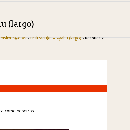
u (largo)
hislibre�o XV
›
Civilizaci�n – Ayahu (largo)
›
Respuesta
oca como nosotros.