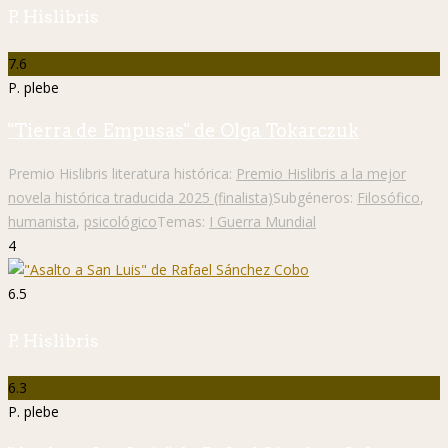
P. Hislibris
7.6
P. plebe
"Tierra de Empusas" de Olga Tokarczuk
Premio Hislibris literatura histórica:
Premio Hislibris a la mejor
novela histórica traducida 2025 (finalista)
Subgéneros:
Filosófico
,
humanista
,
psicológico
Temas:
I Guerra Mundial
4
6.5
P. Hislibris
6.3
P. plebe