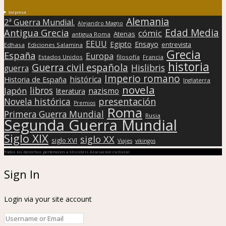
Sorpresa
Alemania
2ª Guerra Mundial.
Alejandro Magno
Edad Media
Antigua Grecia
cómic
Atenas
antigua Roma
EEUU
Egipto
Ensayo
entrevista
Edhasa
Ediciones Salamina
Grecia
España
Europa
Estados Unidos
filosofía
Francia
historia
Guerra civil española
Hislibris
guerra
Imperio romano
histórica
Historia de España
Inglaterra
novela
libros
Japón
nazismo
literatura
presentación
Novela histórica
Premios
Roma
Primera Guerra Mundial
Rusia
Segunda Guerra Mundial
Siglo XIX
siglo XX
siglo XVI
Viajes
vikingos
Todos los derechos pertenecen a Hislibris Asociación cultural
Sign In
Login via your site account