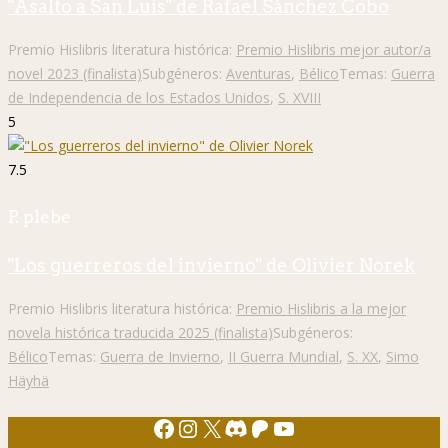
"Asalto a San Luis" de Rafael Sánchez Cobo
Premio Hislibris literatura histórica:
Premio Hislibris mejor autor/a
novel 2023 (finalista)
Subgéneros:
Aventuras
,
Bélico
Temas:
Guerra
de Independencia de los Estados Unidos
,
S. XVIII
5
7.5
P. plebe
"Los guerreros del invierno" de Olivier Norek
Premio Hislibris literatura histórica:
Premio Hislibris a la mejor
novela histórica traducida 2025 (finalista)
Subgéneros:
Bélico
Temas:
Guerra de Invierno
,
II Guerra Mundial
,
S. XX
,
Simo
Häyhä
Facebook
Instagram
X
Discord
Patreon
YouTube