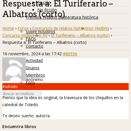
Respuesta a: El Turiferario –
Ficción
No ficción
Albatros (corto)
Premios Hislibris de literatura histórica
Info
Home
›
Foros
›
Concursos de relatos hist�ricos Hislibris
›
Sobre nosotros
Concurso hislibre�o XV
›
El Turiferario – Albatros (corto)
›
FAQs
Respuesta a: El Turiferario – Albatros (corto)
Contacto
Hislibreños
16 noviembre, 2024 a las 17:42
#86936
Actividad
Grupos
Miembros
Anónimo
Foro
Invitado
Pienso que la idea es original, la travesura de los chiquillos en la
catedral de Toledo.
Te deseo suerte, autor/a.
Encuentra libros