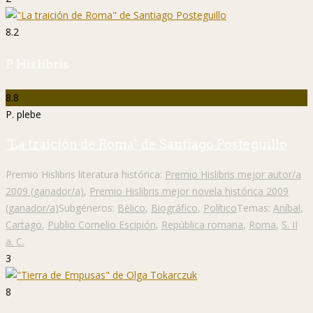
8.2
P. Hislibris
8.8
P. plebe
"La traición de Roma" de Santiago Posteguillo
Premio Hislibris literatura histórica:
Premio Hislibris mejor autor/a
2009 (ganador/a)
,
Premio Hislibris mejor novela histórica 2009
(ganador/a)
Subgéneros:
Bélico
,
Biográfico
,
Político
Temas:
Aníbal
,
Cartago
,
Publio Cornelio Escipión
,
República romana
,
Roma
,
S. II
a. C.
3
8