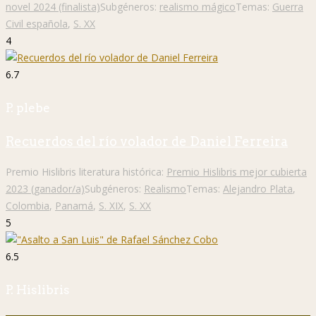
novel 2024 (finalista)
Subgéneros:
realismo mágico
Temas:
Guerra
Civil española
,
S. XX
4
6.7
P. plebe
Recuerdos del río volador de Daniel Ferreira
Premio Hislibris literatura histórica:
Premio Hislibris mejor cubierta
2023 (ganador/a)
Subgéneros:
Realismo
Temas:
Alejandro Plata
,
Colombia
,
Panamá
,
S. XIX
,
S. XX
5
6.5
P. Hislibris