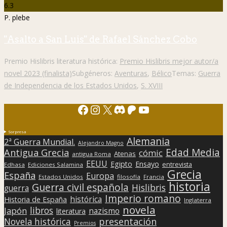
6.3
P. plebe
"Asalto a San Luis" de Rafael Sánchez Cobo
Premio Hislibris literatura histórica:
Premio Hislibris mejor autor/a
novel 2023 (finalista)
Subgéneros:
Aventuras
,
Bélico
Temas:
Guerra
de Independencia de los Estados Unidos
,
S. XVIII
Facebook
Instagram
X
Discord
Patreon
YouTube
Sorpresa
Alemania
2ª Guerra Mundial.
Alejandro Magno
Edad Media
Antigua Grecia
cómic
Atenas
antigua Roma
EEUU
Egipto
Ensayo
entrevista
Edhasa
Ediciones Salamina
Grecia
España
Europa
Estados Unidos
filosofía
Francia
historia
Guerra civil española
Hislibris
guerra
Imperio romano
histórica
Historia de España
Inglaterra
novela
libros
Japón
nazismo
literatura
presentación
Novela histórica
Premios