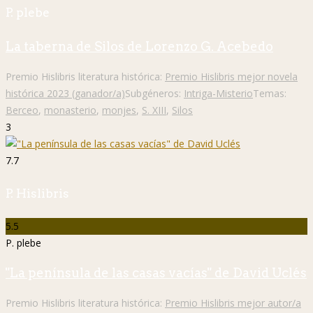
P. plebe
La taberna de Silos de Lorenzo G. Acebedo
Premio Hislibris literatura histórica:
Premio Hislibris mejor novela
histórica 2023 (ganador/a)
Subgéneros:
Intriga-Misterio
Temas:
Berceo
,
monasterio
,
monjes
,
S. XIII
,
Silos
3
7.7
P. Hislibris
5.5
P. plebe
"La península de las casas vacías" de David Uclés
Premio Hislibris literatura histórica:
Premio Hislibris mejor autor/a