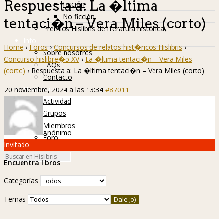
Respuesta a: La �ltima
Ficción
No ficción
tentaci�n – Vera Miles (corto)
Premios Hislibris de literatura histórica
Info
Home
›
Foros
›
Concursos de relatos hist�ricos Hislibris
›
Sobre nosotros
Concurso hislibre�o XV
›
La �ltima tentaci�n – Vera Miles
FAQs
(corto)
›
Respuesta a: La �ltima tentaci�n – Vera Miles (corto)
Contacto
Hislibreños
20 noviembre, 2024 a las 13:34
#87011
Actividad
Grupos
Miembros
Anónimo
Foro
Invitado
Encuentra libros
Categorías
Temas