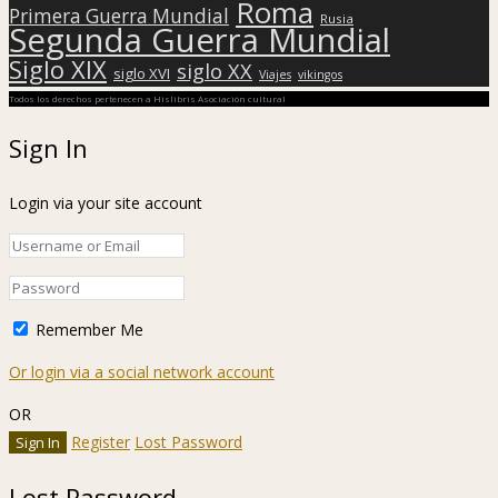
Roma
Primera Guerra Mundial
Rusia
Segunda Guerra Mundial
Siglo XIX
siglo XX
siglo XVI
Viajes
vikingos
Todos los derechos pertenecen a Hislibris Asociación cultural
Sign In
Login via your site account
Remember Me
Or login via a social network account
OR
Register
Lost Password
Lost Password