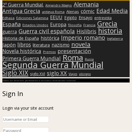
Alemania
2ª Guerra Mundial.
Alejandro Magno
Edad Media
Antigua Grecia
cómic
Atenas
antigua Roma
EEUU
Egipto
Ensayo
entrevista
Edhasa
Ediciones Salamina
Grecia
España
Europa
Estados Unidos
filosofía
Francia
historia
Guerra civil española
Hislibris
guerra
Imperio romano
histórica
Historia de España
Inglaterra
novela
libros
Japón
nazismo
literatura
presentación
Novela histórica
Premios
Roma
Primera Guerra Mundial
Rusia
Segunda Guerra Mundial
Siglo XIX
siglo XX
siglo XVI
Viajes
vikingos
Todos los derechos pertenecen a Hislibris Asociación cultural
Sign In
Login via your site account