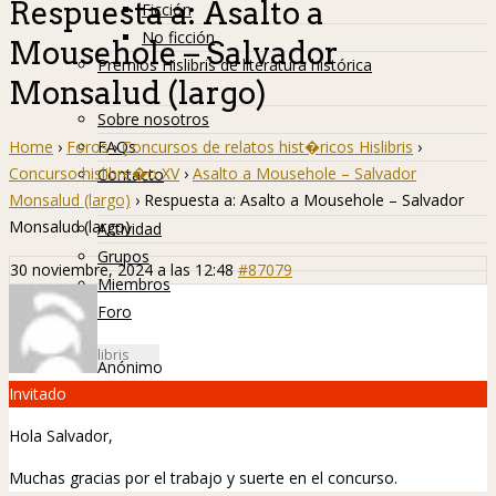
Respuesta a: Asalto a
Ficción
No ficción
Mousehole – Salvador
Premios Hislibris de literatura histórica
Monsalud (largo)
Info
Sobre nosotros
Home
›
Foros
›
Concursos de relatos hist�ricos Hislibris
›
FAQs
Concurso hislibre�o XV
›
Asalto a Mousehole – Salvador
Contacto
Monsalud (largo)
›
Respuesta a: Asalto a Mousehole – Salvador
Hislibreños
Monsalud (largo)
Actividad
Grupos
30 noviembre, 2024 a las 12:48
#87079
Miembros
Foro
Anónimo
Invitado
Hola Salvador,
Muchas gracias por el trabajo y suerte en el concurso.