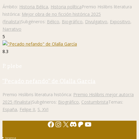
Ámbito:
Historia Bélica
,
Historia política
Premio Hislibris literatura
histórica:
Mejor obra de no ficción histórica 2025
(finalista)
Subgéneros:
Bélico
,
Biográfico
,
Divulgativo
,
Expositivo
,
Narrativo
5
8.3
P. plebe
"Pecado nefando" de Olalla García
Premio Hislibris literatura histórica:
Premio Hislibris mejor autor/a
2025 (finalista)
Subgéneros:
Biográfico
,
Costumbrista
Temas:
España
,
Felipe II
,
S. XVI
Facebook
Instagram
X
Discord
Patreon
YouTube
Sorpresa