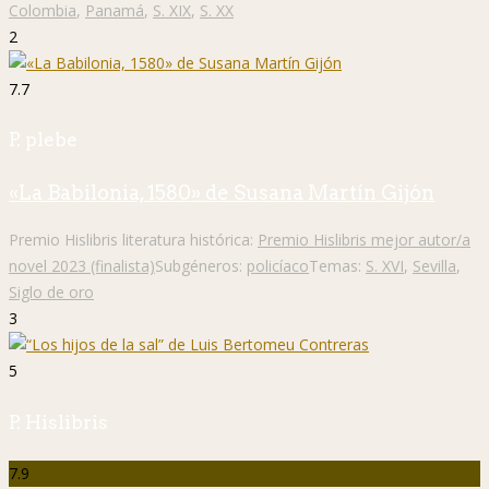
Colombia
,
Panamá
,
S. XIX
,
S. XX
2
7.7
P. plebe
«La Babilonia, 1580» de Susana Martín Gijón
Premio Hislibris literatura histórica:
Premio Hislibris mejor autor/a
novel 2023 (finalista)
Subgéneros:
policíaco
Temas:
S. XVI
,
Sevilla
,
Siglo de oro
3
5
P. Hislibris
7.9