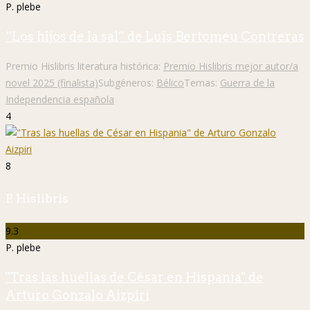
P. plebe
“Los hijos de la sal” de Luis Bertomeu Contreras
Premio Hislibris literatura histórica:
Premio Hislibris mejor autor/a
novel 2025 (finalista)
Subgéneros:
Bélico
Temas:
Guerra de la
Independencia española
4
8
P. Hislibris
9.3
P. plebe
"Tras las huellas de César en Hispania" de
Arturo Gonzalo Aizpiri