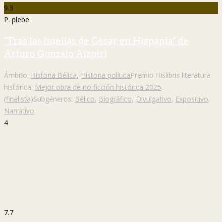
9.3
P. plebe
"Tras las huellas de César en Hispania" de
Arturo Gonzalo Aizpiri
Ámbito:
Historia Bélica
,
Historia política
Premio Hislibris literatura
histórica:
Mejor obra de no ficción histórica 2025
(finalista)
Subgéneros:
Bélico
,
Biográfico
,
Divulgativo
,
Expositivo
,
Narrativo
4
7.7