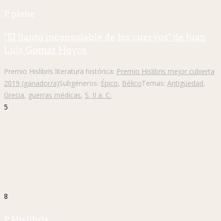
P. plebe
"El llanto inconsolable de los cuervos" de Juan
Luis Gomar Hoyos
Premio Hislibris literatura histórica:
Premio Hislibris mejor cubierta
2019 (ganador/a)
Subgéneros:
Épico
,
Bélico
Temas:
Antigüedad
,
Grecia
,
guerras médicas
,
S. II a. C.
5
8
P. Hislibris