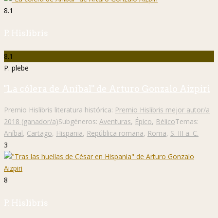
8.1
P. Hislibris
8.1
P. plebe
"La cólera de Aníbal" de Arturo Gonzalo Aizpiri
Premio Hislibris literatura histórica:
Premio Hislibris mejor autor/a
2018 (ganador/a)
Subgéneros:
Aventuras
,
Épico
,
Bélico
Temas:
Aníbal
,
Cartago
,
Hispania
,
República romana
,
Roma
,
S. III a. C.
3
8
P. Hislibris