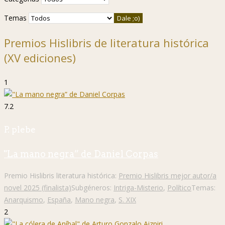
Temas
Premios Hislibris de literatura histórica
(XV ediciones)
1
7.2
P. plebe
"La mano negra” de Daniel Corpas
Premio Hislibris literatura histórica:
Premio Hislibris mejor autor/a
novel 2025 (finalista)
Subgéneros:
Intriga-Misterio
,
Político
Temas:
Anarquismo
,
España
,
Mano negra
,
S. XIX
2