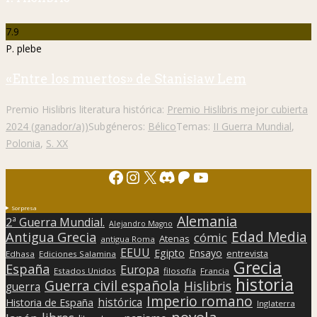
7.9
P. plebe
«Entre los muertos» de Stanisław Lem
Premio Hislibris literatura histórica:
Premio Hislibris mejor cubierta
2024 (ganador/a))
Subgéneros:
Bélico
Temas:
II Guerra Mundial
,
Polonia
,
S. XX
Facebook
Instagram
X
Discord
Patreon
YouTube
Sorpresa
Alemania
2ª Guerra Mundial.
Alejandro Magno
Edad Media
Antigua Grecia
cómic
Atenas
antigua Roma
EEUU
Egipto
Ensayo
entrevista
Edhasa
Ediciones Salamina
Grecia
España
Europa
Estados Unidos
filosofía
Francia
historia
Guerra civil española
Hislibris
guerra
Imperio romano
histórica
Historia de España
Inglaterra
novela