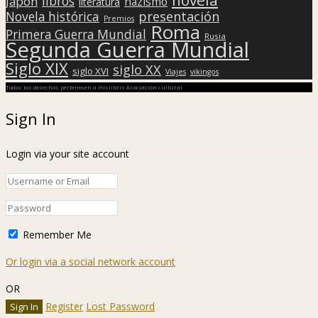
libros
Japón
nazismo
literatura
presentación
Novela histórica
Premios
Roma
Primera Guerra Mundial
Rusia
Segunda Guerra Mundial
Siglo XIX
siglo XX
siglo XVI
Viajes
vikingos
Todos los derechos pertenecen a Hislibris Asociación cultural
Sign In
Login via your site account
Remember Me
Or login via a social network account
OR
Register
Lost Password