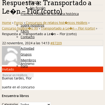
Respuesta a: Transportado a
Ficción
No ficción
Le�n – Flor (corto)
Premios Hislibris de literatura histórica
Info
Home
›
Foros
›
Concursos de relatos hist�ricos Hislibris
›
Sobre nosotros
Concurso hislibre�o XV
›
Transportado a Le�n – Flor (corto)
›
FAQs
Respuesta a: Transportado a Le�n – Flor (corto)
Contacto
Hislibreños
22 noviembre, 2024 a las 14:13
#87209
Actividad
Grupos
Miembros
Anónimo
Foro
Invitado
Buenas tardes, Flor
suerte en el concurso
Encuentra libros
Categorías