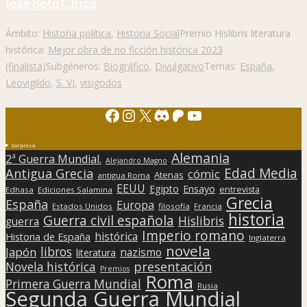
José Soto Chica
Ámbito:
Historia política
,
Historia Social
Premio Hislibris literatura
histórica:
Mejor obra de no ficción histórica 2023
(finalista)
Subgéneros:
Biográfico
,
Divulgativo
Temas:
España
,
Leovigildo
,
S. VI
,
visigodos
Facebook
Instagram
X
Discord
Patreon
YouTube
Sorpresa
Alemania
2ª Guerra Mundial.
Alejandro Magno
Edad Media
Antigua Grecia
cómic
Atenas
antigua Roma
EEUU
Egipto
Ensayo
entrevista
Edhasa
Ediciones Salamina
Grecia
España
Europa
Estados Unidos
filosofía
Francia
historia
Guerra civil española
Hislibris
guerra
Imperio romano
histórica
Historia de España
Inglaterra
novela
libros
Japón
nazismo
literatura
presentación
Novela histórica
Premios
Roma
Primera Guerra Mundial
Rusia
Segunda Guerra Mundial