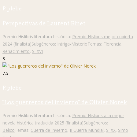
P. plebe
Perspectivas de Laurent Binet
Premio Hislibris literatura histórica:
Premio Hislibris mejor cubierta
2024 (finalista)
Subgéneros:
Intriga-Misterio
Temas:
Florencia
,
Renacimiento
,
S. XVI
3
7.5
P. plebe
"Los guerreros del invierno" de Olivier Norek
Premio Hislibris literatura histórica:
Premio Hislibris a la mejor
novela histórica traducida 2025 (finalista)
Subgéneros:
Bélico
Temas:
Guerra de Invierno
,
II Guerra Mundial
,
S. XX
,
Simo