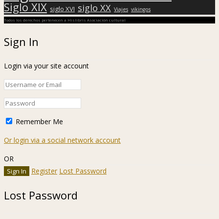
Siglo XIX
siglo XX
siglo XVI
Viajes
vikingos
Todos los derechos pertenecen a Hislibris Asociación cultural
Sign In
Login via your site account
Remember Me
Or login via a social network account
OR
Register
Lost Password
Lost Password