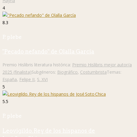
Häyhä
4
8.3
P. plebe
"Pecado nefando" de Olalla García
Premio Hislibris literatura histórica:
Premio Hislibris mejor autor/a
2025 (finalista)
Subgéneros:
Biográfico
,
Costumbrista
Temas:
España
,
Felipe II
,
S. XVI
5
5.5
P. plebe
Leovigildo. Rey de los hispanos de