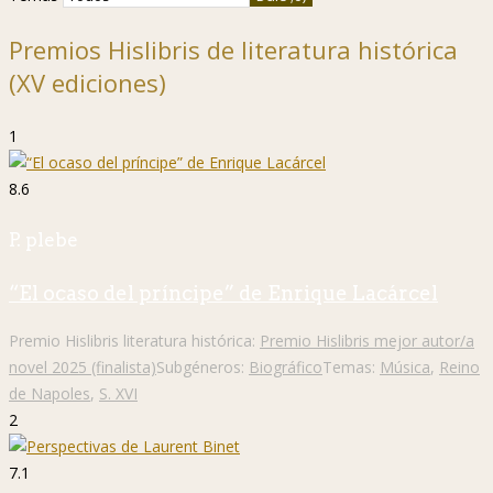
Premios Hislibris de literatura histórica
(XV ediciones)
1
8.6
P. plebe
“El ocaso del príncipe” de Enrique Lacárcel
Premio Hislibris literatura histórica:
Premio Hislibris mejor autor/a
novel 2025 (finalista)
Subgéneros:
Biográfico
Temas:
Música
,
Reino
de Napoles
,
S. XVI
2
7.1