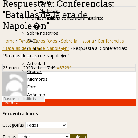
Respuesta a: Conferencias:
Ficción
No ficción
"Batallas de la era de
Premios Hislibris de literatura histórica
Napole�n"
Info
Sobre nosotros
Home
›
Foros
›
Otros foros
›
Sobre la Historia
›
Conferencias:
FAQs
"Batallas de la era de Napole�n"
›
Respuesta a: Conferencias:
Contacto
"Batallas de la era de Napole�n"
Hislibreños
Actividad
23 enero, 2025 a las 17:49
#87296
Grupos
Miembros
Foro
Anónimo
Invitado
Encuentra libros
Categorías
Temas