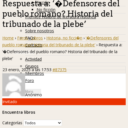
Respuesta a: ‘�Defensores del
Ficción
No ficción
pueblo romano? Historia del
Premios Hislibris de literatura histórica
tribunado de la plebe’
Info
Sobre nosotros
Home
›
Foros
›
Libros
›
Historia, no ficci�n
›
‘�Defensores del
FAQs
pueblo romano? Historia del tribunado de la plebe’
›
Respuesta a:
Contacto
‘�Defensores del pueblo romano? Historia del tribunado de la
Hislibreños
plebe’
Actividad
Grupos
23 enero, 2025 a las 17:53
#87375
Miembros
Foro
Anónimo
Invitado
Encuentra libros
Categorías