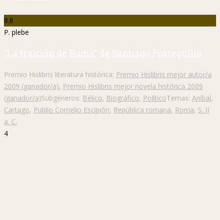
8.8
P. plebe
"La traición de Roma" de Santiago Posteguillo
Premio Hislibris literatura histórica:
Premio Hislibris mejor autor/a
2009 (ganador/a)
,
Premio Hislibris mejor novela histórica 2009
(ganador/a)
Subgéneros:
Bélico
,
Biográfico
,
Político
Temas:
Aníbal
,
Cartago
,
Publio Cornelio Escipión
,
República romana
,
Roma
,
S. II
a. C.
4