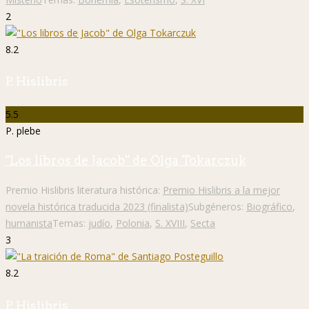
2
8.2
P. Hislibris
5.5
P. plebe
"Los libros de Jacob" de Olga Tokarczuk
Premio Hislibris literatura histórica:
Premio Hislibris a la mejor
novela histórica traducida 2023 (finalista)
Subgéneros:
Biográfico
,
humanista
Temas:
judío
,
Polonia
,
S. XVIII
,
Secta
3
8.2
P. Hislibris