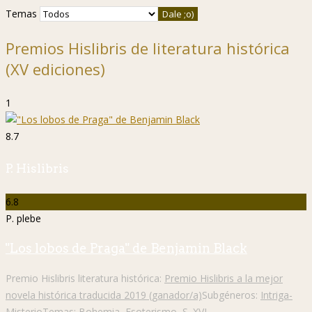
Temas
Premios Hislibris de literatura histórica
(XV ediciones)
1
8.7
P. Hislibris
6.8
P. plebe
"Los lobos de Praga" de Benjamin Black
Premio Hislibris literatura histórica:
Premio Hislibris a la mejor
novela histórica traducida 2019 (ganador/a)
Subgéneros:
Intriga-
Misterio
Temas:
Bohemia
,
Esoterismo
,
S. XVI