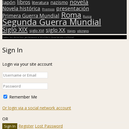
novela
libros
Japón
nazismo
literatura
presentación
Novela histórica
Premios
Roma
Primera Guerra Mundial
Rusia
Segunda Guerra Mundial
Siglo XIX
siglo XX
siglo XVI
Viajes
vikingos
Todos los derechos pertenecen a Hislibris Asociación cultural
Sign In
Login via your site account
Remember Me
Or login via a social network account
OR
Register
Lost Password