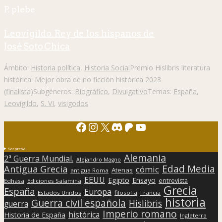
P. plebe
Leovigildo. Rey de los hispanos de
José Soto Chica
Ámbito:
Historia política
,
Historia Social
Premio Hislibris literatura
histórica:
Mejor obra de no ficción histórica 2023
(finalista)
Subgéneros:
Biográfico
,
Divulgativo
Temas:
España
,
Leovigildo
,
S. VI
,
visigodos
Facebook
Instagram
X
Discord
Patreon
YouTube
Sorpresa
Alemania
2ª Guerra Mundial.
Alejandro Magno
Edad Media
Antigua Grecia
cómic
Atenas
antigua Roma
EEUU
Egipto
Ensayo
entrevista
Edhasa
Ediciones Salamina
Grecia
España
Europa
Estados Unidos
filosofía
Francia
historia
Guerra civil española
Hislibris
guerra
Imperio romano
histórica
Historia de España
Inglaterra