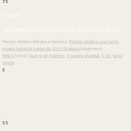
7.5
P. plebe
"Los guerreros del invierno" de Olivier Norek
Premio Hislibris literatura histórica:
Premio Hislibris a la mejor
novela histórica traducida 2025 (finalista)
Subgéneros:
Bélico
Temas:
Guerra de Invierno
,
II Guerra Mundial
,
S. XX
,
Simo
Häyhä
5
5.5