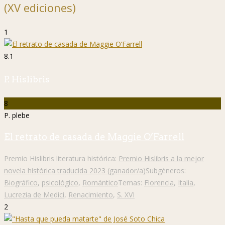
(XV ediciones)
1
8.1
P. Hislibris
8
P. plebe
El retrato de casada de Maggie O’Farrell
Premio Hislibris literatura histórica:
Premio Hislibris a la mejor
novela histórica traducida 2023 (ganador/a)
Subgéneros:
Biográfico
,
psicológico
,
Romántico
Temas:
Florencia
,
Italia
,
Lucrezia de Medici
,
Renacimiento
,
S. XVI
2