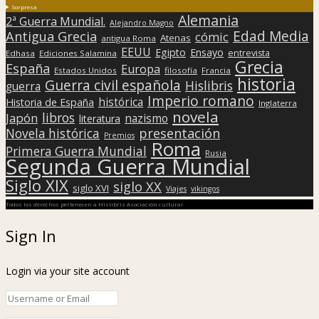
Sorpresa
Alemania
2ª Guerra Mundial.
Alejandro Magno
Edad Media
Antigua Grecia
cómic
Atenas
antigua Roma
EEUU
Egipto
Ensayo
entrevista
Edhasa
Ediciones Salamina
Grecia
España
Europa
Estados Unidos
filosofía
Francia
historia
Guerra civil española
Hislibris
guerra
Imperio romano
histórica
Historia de España
Inglaterra
novela
libros
Japón
nazismo
literatura
presentación
Novela histórica
Premios
Roma
Primera Guerra Mundial
Rusia
Segunda Guerra Mundial
Siglo XIX
siglo XX
siglo XVI
Viajes
vikingos
Todos los derechos pertenecen a Hislibris Asociación cultural
Sign In
Login via your site account