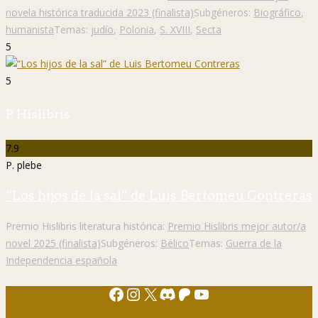
novela histórica traducida 2023 (finalista)
Subgéneros:
Biográfico
,
humanista
Temas:
judío
,
Polonia
,
S. XVIII
,
Secta
5
5
P. Hislibris
7.9
P. plebe
“Los hijos de la sal” de Luis Bertomeu Contreras
Premio Hislibris literatura histórica:
Premio Hislibris mejor autor/a
novel 2025 (finalista)
Subgéneros:
Bélico
Temas:
Guerra de la
Independencia española
Facebook
Instagram
X
Discord
Patreon
YouTube