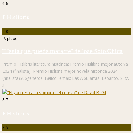
6.6
P. Hislibris
4.8
P. plebe
"Hasta que pueda matarte" de José Soto Chica
Premio Hislibris literatura histórica:
Premio Hislibris mejor autor/a
2024 (finalista)
,
Premio Hislibris mejor novela histórica 2024
(finalista)
Subgéneros:
Bélico
Temas:
Las Alpujarras
,
Lepanto
,
S. XVI
3
8.7
P. Hislibris
8.5