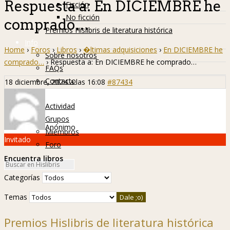
Respuesta a: En DICIEMBRE he
Ficción
No ficción
comprado…
Premios Hislibris de literatura histórica
Info
Home
›
Foros
›
Libros
›
�ltimas adquisiciones
›
En DICIEMBRE he
Sobre nosotros
comprado…
›
Respuesta a: En DICIEMBRE he comprado…
FAQs
Contacto
18 diciembre, 2024 a las 16:08
#87434
Hislibreños
Actividad
Grupos
Anónimo
Miembros
Invitado
Foro
Encuentra libros
Categorías
Temas
Premios Hislibris de literatura histórica