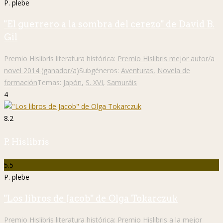
P. plebe
"El guerrero a la sombra del cerezo" de David B.
Gil
Premio Hislibris literatura histórica:
Premio Hislibris mejor autor/a
novel 2014 (ganador/a)
Subgéneros:
Aventuras
,
Novela de
formación
Temas:
Japón
,
S. XVI
,
Samuráis
4
8.2
P. Hislibris
5.5
P. plebe
"Los libros de Jacob" de Olga Tokarczuk
Premio Hislibris literatura histórica:
Premio Hislibris a la mejor