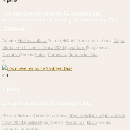
P. plebe
Los caminos de la seda. La historia del
encuentro entre Oriente y Occidente de Eva
Tobalina
Ámbito:
Historia cultural
Premio Hislibris literatura histórica:
Mejor
obra de no ficción histórica 2024 (ganador/a)
Subgéneros:
Narrativo
Temas:
China
,
Comercio
,
Ruta de la seda
4
6.4
P. plebe
Los nueve reinos de Santiago Díaz
Premio Hislibris literatura histórica:
Premio Hislibris mejor autor/a
novel 2024 (finalista)
Subgéneros:
Aventuras
,
Épico
Temas:
Canarias
,
guanches