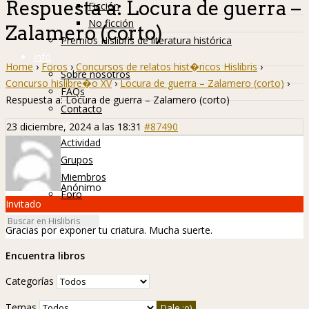
Respuesta a: Locura de guerra –
Ficción
No ficción
Zalamero (corto)
Premios Hislibris de literatura histórica
Info
Home
›
Foros
›
Concursos de relatos hist�ricos Hislibris
›
Sobre nosotros
Concurso hislibre�o XV
›
Locura de guerra – Zalamero (corto)
›
FAQs
Respuesta a: Locura de guerra – Zalamero (corto)
Contacto
Hislibreños
23 diciembre, 2024 a las 18:31
#87490
Actividad
Grupos
Miembros
Anónimo
Foro
Invitado
Gracias por exponer tu criatura. Mucha suerte.
Encuentra libros
Categorías
Temas