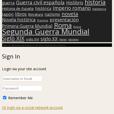
historia
Guerra civil española
Hislibris
guerra
Imperio romano
histórica
Historia de España
Inglaterra
novela
libros
Japón
nazismo
literatura
presentación
Novela histórica
Premios
Roma
Primera Guerra Mundial
Rusia
Segunda Guerra Mundial
Siglo XIX
siglo XX
siglo XVI
Viajes
vikingos
Todos los derechos pertenecen a Hislibris Asociación cultural
Sign In
Login via your site account
Remember Me
Or login via a social network account