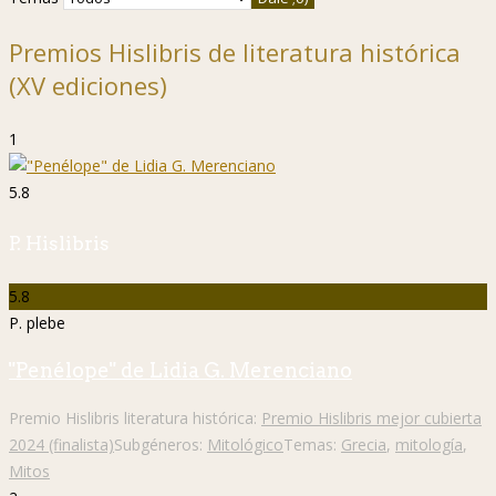
Premios Hislibris de literatura histórica
(XV ediciones)
1
5.8
P. Hislibris
5.8
P. plebe
"Penélope" de Lidia G. Merenciano
Premio Hislibris literatura histórica:
Premio Hislibris mejor cubierta
2024 (finalista)
Subgéneros:
Mitológico
Temas:
Grecia
,
mitología
,
Mitos