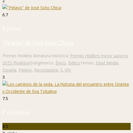
2
6.7
P. plebe
"Pelayo" de José Soto Chica
Premio Hislibris literatura histórica:
Premio Hislibris mejor autor/a
2025 (finalista)
Subgéneros:
Épico
,
Bélico
Temas:
Edad Media
,
España
,
Pelayo
,
Reconquista
,
S. VIII
3
7.5
P. Hislibris
8.5