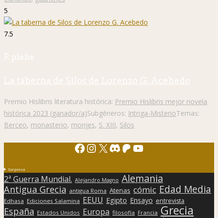
5
7.5
P. plebe
La taberna de Silos de Lorenzo G. Acebedo
Premio Hislibris literatura histórica:
Premio Hislibris mejor novela
histórica 2023 (ganador/a)
Subgéneros:
Intriga-Misterio
Temas:
Berceo
,
monasterio
,
monjes
,
S. XIII
,
Silos
Facebook
Instagram
X
Discord
Patreon
YouTube
Sorpresa
Alemania
2ª Guerra Mundial.
Alejandro Magno
Edad Media
Antigua Grecia
cómic
Atenas
antigua Roma
EEUU
Egipto
Ensayo
entrevista
Edhasa
Ediciones Salamina
Grecia
España
Europa
Estados Unidos
filosofía
Francia