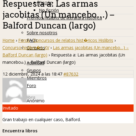
Respuesta a: Las armas
Ficción
No ficción
jacobitas (Un mancebo…) –
Premios Hislibris de literatura histórica
Balford Duncan (largo)
Info
Sobre nosotros
Home
›
Foros
›
Concursos de relatos hist�ricos Hislibris
›
FAQs
Concurso hislibre�o XV
›
Las armas jacobitas (Un mancebo…) –
Contacto
Balford Duncan (largo)
›
Respuesta a: Las armas jacobitas (Un
Hislibreños
mancebo…) – Balford Duncan (largo)
Actividad
Grupos
12 diciembre, 2024 a las 18:47
#87632
Miembros
Foro
Anónimo
Invitado
Gran trabajo en cualquier caso, Balford.
Encuentra libros