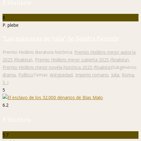
P. Hislibris
8
P. plebe
"Las máscaras de Julia" de Sandra Parente
Premio Hislibris literatura histórica:
Premio Hislibris mejor autor/a
2025 (finalista)
,
Premio Hislibris mejor cubierta 2025 (finalista)
,
Premio Hislibris mejor novela histórica 2025 (finalista)
Subgéneros:
drama
,
Político
Temas:
Antigüedad
,
Imperio romano
,
Julia
,
Roma
,
S. I
5
6.2
P. Hislibris
5.7