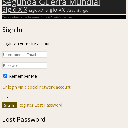
Segunda Guerra Mundial
Siglo XIX
siglo XX
siglo XVI
Viajes
vikingos
Todos los derechos pertenecen a Hislibris Asociación cultural
Sign In
Login via your site account
Remember Me
Or login via a social network account
OR
Register
Lost Password
Lost Password