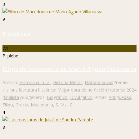
3
9
P. Hislibris
7.1
P. plebe
Filipo de Macedonia de Mario Agudo Villanueva
Ámbito:
Historia cultural
,
Historia Militar
,
Historia Social
Premio
Hislibris literatura histórica:
Mejor obra de no ficción histórica 2024
(finalista)
Subgéneros:
Biográfico
,
Divulgativo
Temas:
Antigüedad
,
Filipo
,
Grecia
,
Macedonia
,
S. IV a. C.
4
8