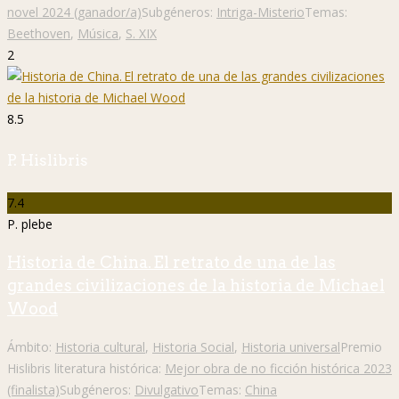
novel 2024 (ganador/a)
Subgéneros:
Intriga-Misterio
Temas:
Beethoven
,
Música
,
S. XIX
2
8.5
P. Hislibris
7.4
P. plebe
Historia de China. El retrato de una de las
grandes civilizaciones de la historia de Michael
Wood
Ámbito:
Historia cultural
,
Historia Social
,
Historia universal
Premio
Hislibris literatura histórica:
Mejor obra de no ficción histórica 2023
(finalista)
Subgéneros:
Divulgativo
Temas:
China