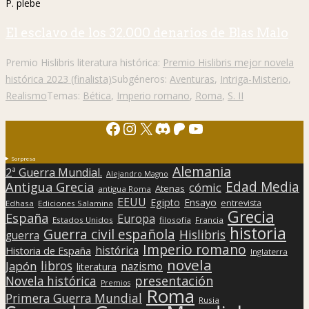
P. plebe
El esclavo de los 32.000 denarios de Blas Malo
Premio Hislibris literatura histórica:
Premio Hislibris mejor novela
histórica 2023 (finalista)
Subgéneros:
Aventuras
,
Intriga-Misterio
,
Realismo
Temas:
Bética
,
Imperio romano
,
Roma
,
S. II
Facebook
Instagram
X
Discord
Patreon
YouTube
Sorpresa
Alemania
2ª Guerra Mundial.
Alejandro Magno
Edad Media
Antigua Grecia
cómic
Atenas
antigua Roma
EEUU
Egipto
Ensayo
entrevista
Edhasa
Ediciones Salamina
Grecia
España
Europa
Estados Unidos
filosofía
Francia
historia
Guerra civil española
Hislibris
guerra
Imperio romano
histórica
Historia de España
Inglaterra
novela
libros
Japón
nazismo
literatura
presentación
Novela histórica
Premios
Roma
Primera Guerra Mundial
Rusia