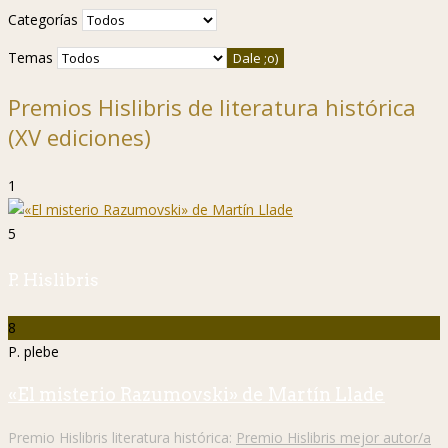
Categorías
Temas
Premios Hislibris de literatura histórica
(XV ediciones)
1
5
P. Hislibris
8
P. plebe
«El misterio Razumovski» de Martín Llade
Premio Hislibris literatura histórica:
Premio Hislibris mejor autor/a