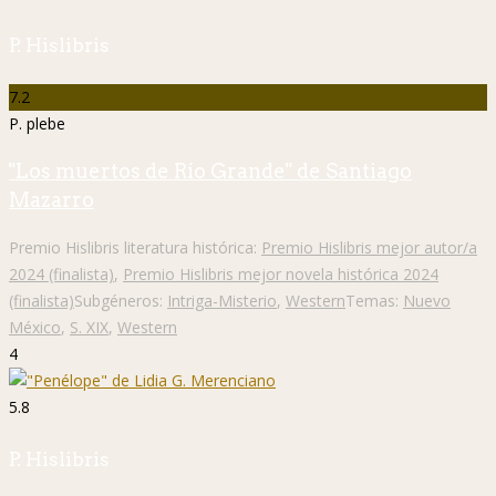
P. Hislibris
7.2
P. plebe
"Los muertos de Río Grande" de Santiago
Mazarro
Premio Hislibris literatura histórica:
Premio Hislibris mejor autor/a
2024 (finalista)
,
Premio Hislibris mejor novela histórica 2024
(finalista)
Subgéneros:
Intriga-Misterio
,
Western
Temas:
Nuevo
México
,
S. XIX
,
Western
4
5.8
P. Hislibris