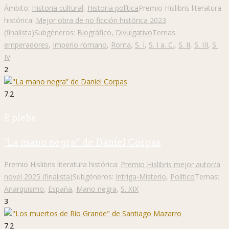
Ámbito:
Historia cultural
,
Historia política
Premio Hislibris literatura
histórica:
Mejor obra de no ficción histórica 2023
(finalista)
Subgéneros:
Biográfico
,
Divulgativo
Temas:
emperadores
,
Imperio romano
,
Roma
,
S. I
,
S. I a. C.
,
S. II
,
S. III
,
S.
IV
2
7.2
P. plebe
"La mano negra” de Daniel Corpas
Premio Hislibris literatura histórica:
Premio Hislibris mejor autor/a
novel 2025 (finalista)
Subgéneros:
Intriga-Misterio
,
Político
Temas:
Anarquismo
,
España
,
Mano negra
,
S. XIX
3
7.2