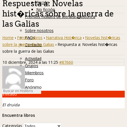
Respuesta a: Novelas
Ficción
No ficción
hist�ricas sobre la guerra de
Premios Hislibris de literatura histórica
las Galias
Info
Sobre nosotros
Home
›
Foros
›
Libros
›
Narrativa Hist�rica
›
Novelas hist�ricas
FAQs
sobre la guerra de las Galias
›
Respuesta a: Novelas hist�ricas
Contacto
sobre la guerra de las Galias
Hislibreños
Actividad
10 diciembre, 2024 a las 11:25
#87660
Grupos
Miembros
Foro
Anónimo
Invitado
El druida
Encuentra libros
Categorías