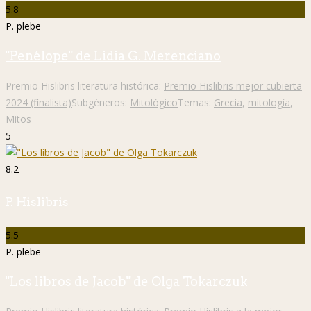
5.8
P. plebe
"Penélope" de Lidia G. Merenciano
Premio Hislibris literatura histórica:
Premio Hislibris mejor cubierta
2024 (finalista)
Subgéneros:
Mitológico
Temas:
Grecia
,
mitología
,
Mitos
5
8.2
P. Hislibris
5.5
P. plebe
"Los libros de Jacob" de Olga Tokarczuk