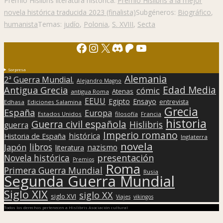
Premio Hislibris literatura histórica:
Premio Hislibris a la mejor
novela histórica traducida 2023 (finalista)
Subgéneros:
Biográfico
,
humanista
Temas:
judío
,
Polonia
,
S. XVIII
,
Secta
Facebook
Instagram
X
Discord
Patreon
YouTube
Sorpresa
Alemania
2ª Guerra Mundial.
Alejandro Magno
Edad Media
Antigua Grecia
cómic
Atenas
antigua Roma
EEUU
Egipto
Ensayo
entrevista
Edhasa
Ediciones Salamina
Grecia
España
Europa
Estados Unidos
filosofía
Francia
historia
Guerra civil española
Hislibris
guerra
Imperio romano
histórica
Historia de España
Inglaterra
novela
libros
Japón
nazismo
literatura
presentación
Novela histórica
Premios
Roma
Primera Guerra Mundial
Rusia
Segunda Guerra Mundial
Siglo XIX
siglo XX
siglo XVI
Viajes
vikingos
Todos los derechos pertenecen a Hislibris Asociación cultural