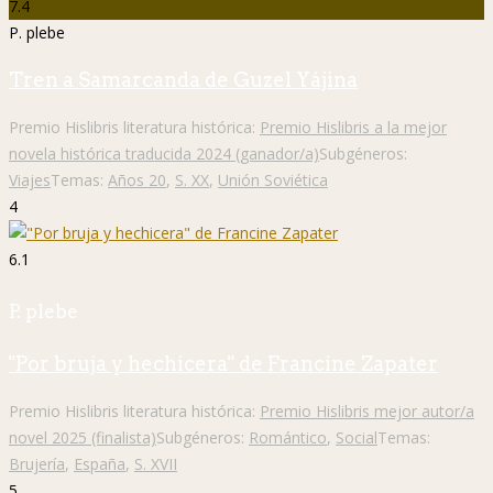
7.4
P. plebe
Tren a Samarcanda de Guzel Yájina
Premio Hislibris literatura histórica:
Premio Hislibris a la mejor
novela histórica traducida 2024 (ganador/a)
Subgéneros:
Viajes
Temas:
Años 20
,
S. XX
,
Unión Soviética
4
6.1
P. plebe
"Por bruja y hechicera" de Francine Zapater
Premio Hislibris literatura histórica:
Premio Hislibris mejor autor/a
novel 2025 (finalista)
Subgéneros:
Romántico
,
Social
Temas:
Brujería
,
España
,
S. XVII
5