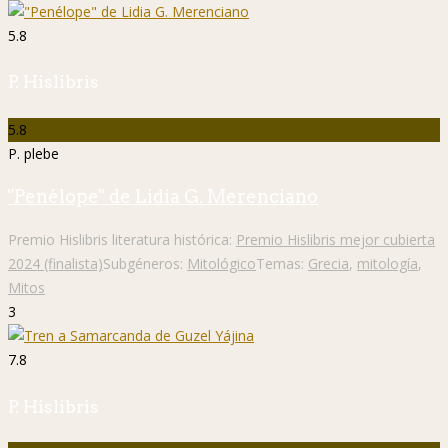
5.8
P. Hislibris
5.8
P. plebe
"Penélope" de Lidia G. Merenciano
Premio Hislibris literatura histórica:
Premio Hislibris mejor cubierta
2024 (finalista)
Subgéneros:
Mitológico
Temas:
Grecia
,
mitología
,
Mitos
3
7.8
P. Hislibris