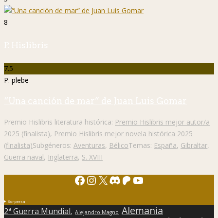
8
P. Hislibris
7.5
P. plebe
“Una canción de mar” de Juan Luis Gomar
Premio Hislibris literatura histórica:
Premio Hislibris mejor autor/a
2025 (finalista)
,
Premio Hislibris mejor novela histórica 2025
(finalista)
Subgéneros:
Aventuras
,
Bélico
Temas:
España
,
Gibraltar
,
Guerra naval
,
Inglaterra
,
S. XVIII
Facebook
Instagram
X
Discord
Patreon
YouTube
Sorpresa
Alemania
2ª Guerra Mundial.
Alejandro Magno