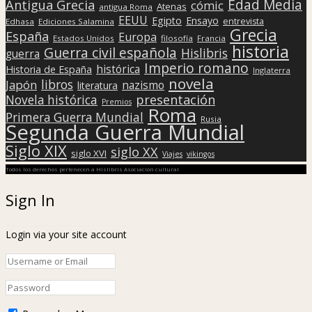
Edad Media
Antigua Grecia
cómic
Atenas
antigua Roma
EEUU
Egipto
Ensayo
entrevista
Edhasa
Ediciones Salamina
Grecia
España
Europa
Estados Unidos
filosofía
Francia
historia
Guerra civil española
Hislibris
guerra
Imperio romano
histórica
Historia de España
Inglaterra
novela
libros
Japón
nazismo
literatura
presentación
Novela histórica
Premios
Roma
Primera Guerra Mundial
Rusia
Segunda Guerra Mundial
Siglo XIX
siglo XX
siglo XVI
Viajes
vikingos
Todos los derechos pertenecen a Hislibris Asociación cultural
Sign In
Login via your site account