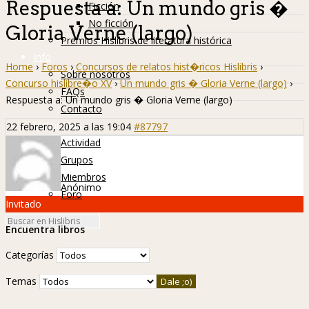
Respuesta a: Un mundo gris �
Ficción
No ficción
Gloria Verne (largo)
Premios Hislibris de literatura histórica
Info
Home
›
Foros
›
Concursos de relatos hist�ricos Hislibris
›
Sobre nosotros
Concurso hislibre�o XV
›
Un mundo gris � Gloria Verne (largo)
›
FAQs
Respuesta a: Un mundo gris � Gloria Verne (largo)
Contacto
Hislibreños
22 febrero, 2025 a las 19:04
#87797
Actividad
Grupos
Miembros
Anónimo
Foro
Invitado
Encuentra libros
Categorías
Temas