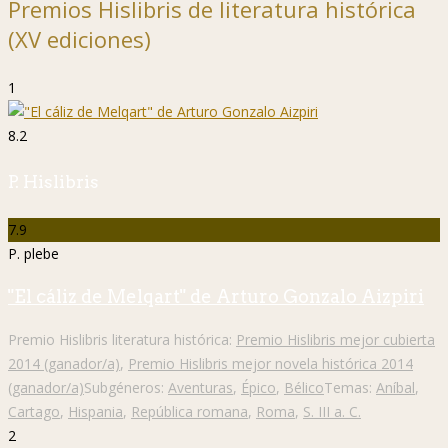
Premios Hislibris de literatura histórica
(XV ediciones)
1
8.2
P. Hislibris
7.9
P. plebe
"El cáliz de Melqart" de Arturo Gonzalo Aizpiri
Premio Hislibris literatura histórica:
Premio Hislibris mejor cubierta
2014 (ganador/a)
,
Premio Hislibris mejor novela histórica 2014
(ganador/a)
Subgéneros:
Aventuras
,
Épico
,
Bélico
Temas:
Aníbal
,
Cartago
,
Hispania
,
República romana
,
Roma
,
S. III a. C.
2