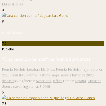
Mundial
,
S. XX
4
8
P. Hislibris
7.5
P. plebe
“Una canción de mar” de Juan Luis Gomar
Premio Hislibris literatura histórica:
Premio Hislibris mejor autor/a
2025 (finalista)
,
Premio Hislibris mejor novela histórica 2025
(finalista)
Subgéneros:
Aventuras
,
Bélico
Temas:
España
,
Gibraltar
,
Guerra naval
,
Inglaterra
,
S. XVIII
5
7.3