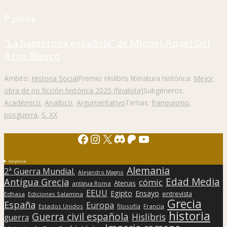
P. plebe
"La hambruna española" de Miguel Ángel Del
Arco Blanco
Ámbito:
Historia Social
Premio Hislibris literatura histórica:
Mejor
obra de no ficción histórica 2025 (finalista)
Subgéneros:
Académico
,
Analítico
,
Argumentativo
Temas:
franquismo
,
posguerra
,
S. XX
Facebook
Instagram
X
Discord
Patreon
YouTube
Sorpresa
Alemania
2ª Guerra Mundial.
Alejandro Magno
Edad Media
Antigua Grecia
cómic
Atenas
antigua Roma
EEUU
Egipto
Ensayo
entrevista
Edhasa
Ediciones Salamina
Grecia
España
Europa
Estados Unidos
filosofía
Francia
historia
Guerra civil española
Hislibris
guerra