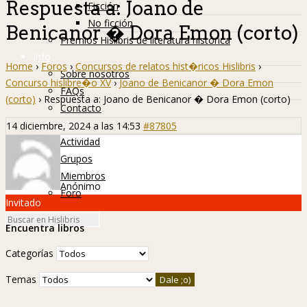
Respuesta a: Joano de
Ficción
No ficción
Benicanor � Dora Emon (corto)
Premios Hislibris de literatura histórica
Info
Home
›
Foros
›
Concursos de relatos hist�ricos Hislibris
›
Sobre nosotros
Concurso hislibre�o XV
›
Joano de Benicanor � Dora Emon
FAQs
(corto)
›
Respuesta a: Joano de Benicanor � Dora Emon (corto)
Contacto
Hislibreños
14 diciembre, 2024 a las 14:53
#87805
Actividad
Grupos
Miembros
Anónimo
Foro
Invitado
Encuentra libros
Categorías
Temas