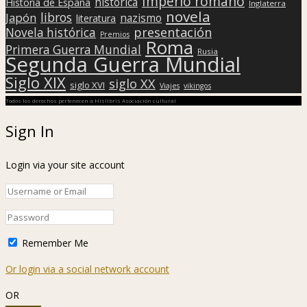
Imperio romano
histórica
Historia de España
Inglaterra
novela
libros
Japón
nazismo
literatura
presentación
Novela histórica
Premios
Roma
Primera Guerra Mundial
Rusia
Segunda Guerra Mundial
Siglo XIX
siglo XX
siglo XVI
Viajes
vikingos
Todos los derechos pertenecen a Hislibris Asociación cultural
Sign In
Login via your site account
Remember Me
Or login via a social network account
OR