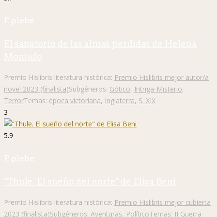
P. plebe
El sanatorio de las almas perdidas de Helena
Montufo
Premio Hislibris literatura histórica:
Premio Hislibris mejor autor/a
novel 2023 (finalista)
Subgéneros:
Gótico
,
Intriga-Misterio
,
Terror
Temas:
época victoriana
,
Inglaterra
,
S. XIX
3
5.9
P. plebe
"Thule. El sueño del norte" de Elisa Beni
Premio Hislibris literatura histórica:
Premio Hislibris mejor cubierta
2023 (finalista)
Subgéneros:
Aventuras
,
Político
Temas:
II Guerra