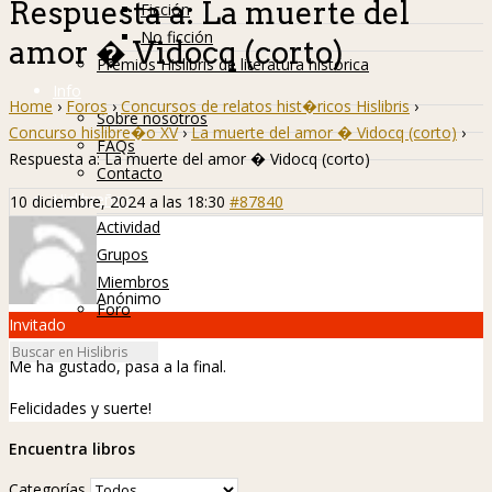
Respuesta a: La muerte del
Ficción
No ficción
amor � Vidocq (corto)
Premios Hislibris de literatura histórica
Info
Home
›
Foros
›
Concursos de relatos hist�ricos Hislibris
›
Sobre nosotros
Concurso hislibre�o XV
›
La muerte del amor � Vidocq (corto)
›
FAQs
Respuesta a: La muerte del amor � Vidocq (corto)
Contacto
Hislibreños
10 diciembre, 2024 a las 18:30
#87840
Actividad
Grupos
Miembros
Anónimo
Foro
Invitado
Me ha gustado, pasa a la final.
Felicidades y suerte!
Encuentra libros
Categorías