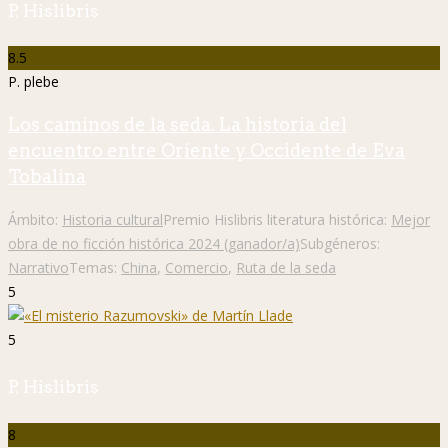
P. Hislibris
8.5
P. plebe
Los caminos de la seda. La historia del
encuentro entre Oriente y Occidente de Eva
Tobalina
Ámbito:
Historia cultural
Premio Hislibris literatura histórica:
Mejor
obra de no ficción histórica 2024 (ganador/a)
Subgéneros:
Narrativo
Temas:
China
,
Comercio
,
Ruta de la seda
5
5
P. Hislibris
8