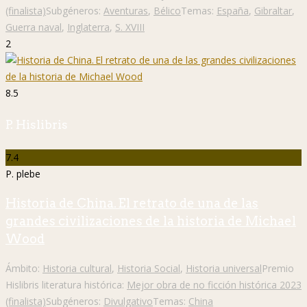
(finalista)
Subgéneros:
Aventuras
,
Bélico
Temas:
España
,
Gibraltar
,
Guerra naval
,
Inglaterra
,
S. XVIII
2
8.5
P. Hislibris
7.4
P. plebe
Historia de China. El retrato de una de las
grandes civilizaciones de la historia de Michael
Wood
Ámbito:
Historia cultural
,
Historia Social
,
Historia universal
Premio
Hislibris literatura histórica:
Mejor obra de no ficción histórica 2023
(finalista)
Subgéneros:
Divulgativo
Temas:
China