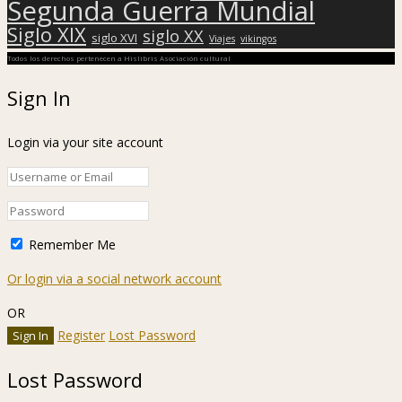
Segunda Guerra Mundial
Siglo XIX
siglo XX
siglo XVI
Viajes
vikingos
Todos los derechos pertenecen a Hislibris Asociación cultural
Sign In
Login via your site account
Remember Me
Or login via a social network account
OR
Register
Lost Password
Lost Password