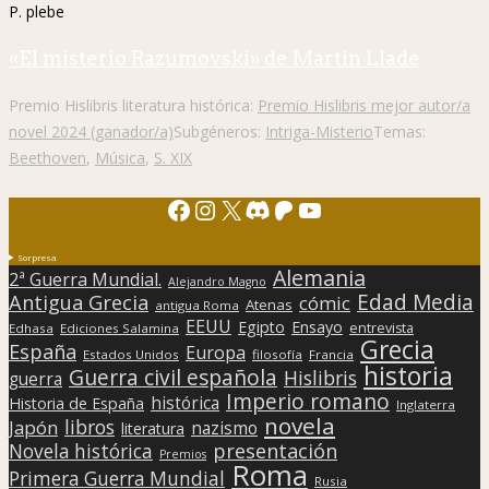
P. plebe
«El misterio Razumovski» de Martín Llade
Premio Hislibris literatura histórica:
Premio Hislibris mejor autor/a
novel 2024 (ganador/a)
Subgéneros:
Intriga-Misterio
Temas:
Beethoven
,
Música
,
S. XIX
Facebook
Instagram
X
Discord
Patreon
YouTube
Sorpresa
Alemania
2ª Guerra Mundial.
Alejandro Magno
Edad Media
Antigua Grecia
cómic
Atenas
antigua Roma
EEUU
Egipto
Ensayo
entrevista
Edhasa
Ediciones Salamina
Grecia
España
Europa
Estados Unidos
filosofía
Francia
historia
Guerra civil española
Hislibris
guerra
Imperio romano
histórica
Historia de España
Inglaterra
novela
libros
Japón
nazismo
literatura
presentación
Novela histórica
Premios
Roma
Primera Guerra Mundial
Rusia