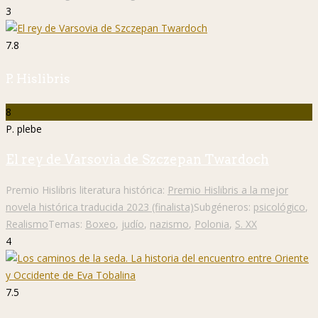
3
7.8
P. Hislibris
8
P. plebe
El rey de Varsovia de Szczepan Twardoch
Premio Hislibris literatura histórica:
Premio Hislibris a la mejor
novela histórica traducida 2023 (finalista)
Subgéneros:
psicológico
,
Realismo
Temas:
Boxeo
,
judío
,
nazismo
,
Polonia
,
S. XX
4
7.5