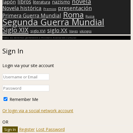
novela
libros
Japón
nazismo
literatura
presentación
Novela histórica
Premios
Roma
Primera Guerra Mundial
Rusia
Segunda Guerra Mundial
Siglo XIX
siglo XX
siglo XVI
Viajes
vikingos
Todos los derechos pertenecen a Hislibris Asociación cultural
Sign In
Login via your site account
Remember Me
Or login via a social network account
OR
Register
Lost Password