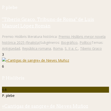
P. plebe
"Tiberio Graco. Tribuno de Roma" de Luis
Manuel López Román
Premio Hislibris literatura histórica:
Premio Hislibris mejor novela
histórica 2025 (finalista)
Subgéneros:
Biográfico
,
Político
Temas:
Antigüedad
,
República romana
,
Roma
,
S. II a. C.
,
Tiberio Graco
3
6
P. Hislibris
6.6
P. plebe
«Cantigas de sangre» de Nieves Muñoz