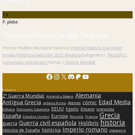
P. Hislibris
7.6
P. plebe
"Tierra de Empusas" de Olga Tokarczuk
Premio Hislibris literatura histórica:
Premio Hislibris a la mejor
novela histórica traducida 2025 (finalista)
Subgéneros:
Filosófico
,
humanista
,
psicológico
Temas:
I Guerra Mundial
Facebook
Instagram
X
Discord
Patreon
YouTube
Sorpresa
Alemania
2ª Guerra Mundial.
Alejandro Magno
Edad Media
Antigua Grecia
cómic
Atenas
antigua Roma
EEUU
Egipto
Ensayo
entrevista
Edhasa
Ediciones Salamina
Grecia
España
Europa
Estados Unidos
filosofía
Francia
historia
Guerra civil española
Hislibris
guerra
Imperio romano
histórica
Historia de España
Inglaterra