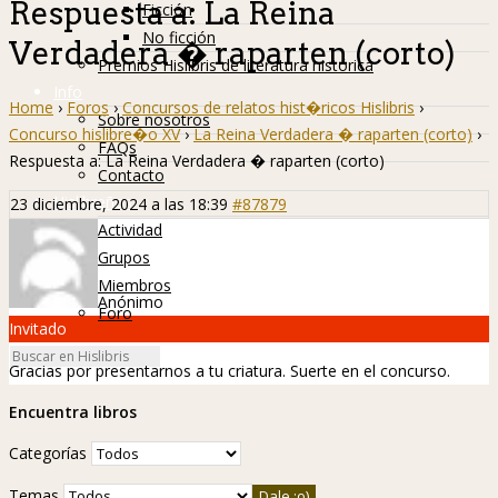
Respuesta a: La Reina
Ficción
No ficción
Verdadera � raparten (corto)
Premios Hislibris de literatura histórica
Info
Home
›
Foros
›
Concursos de relatos hist�ricos Hislibris
›
Sobre nosotros
Concurso hislibre�o XV
›
La Reina Verdadera � raparten (corto)
›
FAQs
Respuesta a: La Reina Verdadera � raparten (corto)
Contacto
Hislibreños
23 diciembre, 2024 a las 18:39
#87879
Actividad
Grupos
Miembros
Anónimo
Foro
Invitado
Gracias por presentarnos a tu criatura. Suerte en el concurso.
Encuentra libros
Categorías
Temas