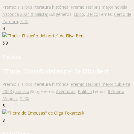
Premio Hislibris literatura histórica:
Premio Hislibris mejor novela
histórica 2024 (finalista)
Subgéneros:
Épico
,
Bélico
Temas:
Cerco de
Zamora
,
S. XI
4
5.9
P. plebe
"Thule. El sueño del norte" de Elisa Beni
Premio Hislibris literatura histórica:
Premio Hislibris mejor cubierta
2023 (finalista)
Subgéneros:
Aventuras
,
Político
Temas:
II Guerra
Mundial
,
S. XX
5
8