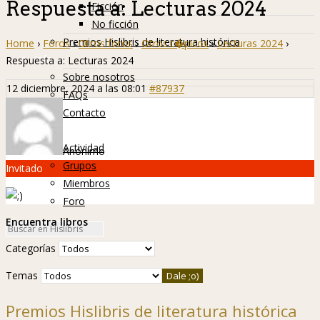
Respuesta a: Lecturas 2024
Ficción
No ficción
Premios Hislibris de literatura histórica
Home
›
Foros
›
Otros foros
›
Otros t�picos
›
Lecturas 2024
›
Info
Respuesta a: Lecturas 2024
Sobre nosotros
12 diciembre, 2024 a las 08:01
#87937
FAQs
Contacto
Hislibreños
Actividad
Anónimo
Grupos
Invitado
Miembros
Foro
Encuentra libros
Categorías
Temas
Premios Hislibris de literatura histórica