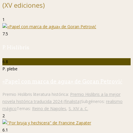
(XV ediciones)
1
7.5
P. Hislibris
6.8
P. plebe
«Papel con marca de agua» de Goran Petrović
Premio Hislibris literatura histórica:
Premio Hislibris a la mejor
novela histórica traducida 2024 (finalista)
Subgéneros:
realismo
mágico
Temas:
Reino de Napoles
,
S. XIV a. C.
2
6.1