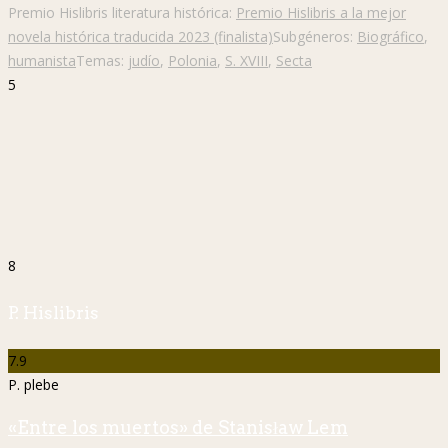
Premio Hislibris literatura histórica:
Premio Hislibris a la mejor
novela histórica traducida 2023 (finalista)
Subgéneros:
Biográfico
,
humanista
Temas:
judío
,
Polonia
,
S. XVIII
,
Secta
5
8
P. Hislibris
7.9
P. plebe
«Entre los muertos» de Stanisław Lem