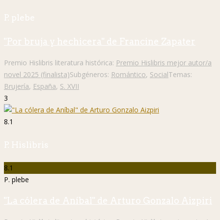
P. plebe
"Por bruja y hechicera" de Francine Zapater
Premio Hislibris literatura histórica:
Premio Hislibris mejor autor/a
novel 2025 (finalista)
Subgéneros:
Romántico
,
Social
Temas:
Brujería
,
España
,
S. XVII
3
8.1
P. Hislibris
8.1
P. plebe
"La cólera de Aníbal" de Arturo Gonzalo Aizpiri