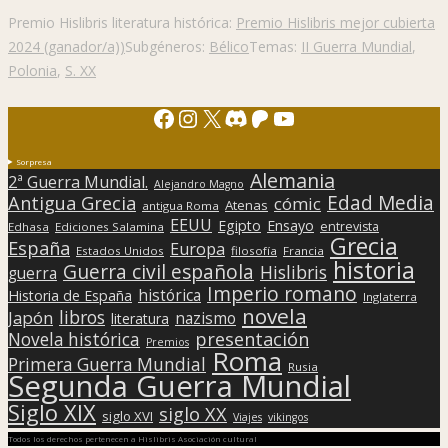
Premio Hislibris literatura histórica:
Premio Hislibris mejor cubierta
2024 (ganador/a))
Subgéneros:
Bélico
Temas:
II Guerra Mundial
,
Polonia
,
S. XX
Facebook
Instagram
X
Discord
Patreon
YouTube
Sorpresa
Alemania
2ª Guerra Mundial.
Alejandro Magno
Edad Media
Antigua Grecia
cómic
Atenas
antigua Roma
EEUU
Egipto
Ensayo
entrevista
Edhasa
Ediciones Salamina
Grecia
España
Europa
Estados Unidos
filosofía
Francia
historia
Guerra civil española
Hislibris
guerra
Imperio romano
histórica
Historia de España
Inglaterra
novela
libros
Japón
nazismo
literatura
presentación
Novela histórica
Premios
Roma
Primera Guerra Mundial
Rusia
Segunda Guerra Mundial
Siglo XIX
siglo XX
siglo XVI
Viajes
vikingos
Todos los derechos pertenecen a Hislibris Asociación cultural