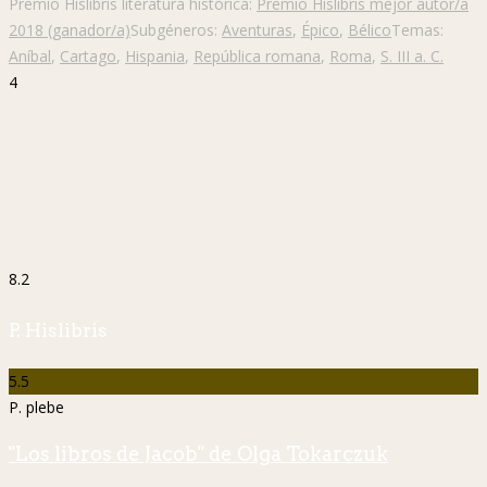
Premio Hislibris literatura histórica:
Premio Hislibris mejor autor/a
2018 (ganador/a)
Subgéneros:
Aventuras
,
Épico
,
Bélico
Temas:
Aníbal
,
Cartago
,
Hispania
,
República romana
,
Roma
,
S. III a. C.
4
8.2
P. Hislibris
5.5
P. plebe
"Los libros de Jacob" de Olga Tokarczuk