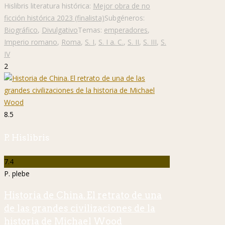
Hislibris literatura histórica:
Mejor obra de no
ficción histórica 2023 (finalista)
Subgéneros:
Biográfico
,
Divulgativo
Temas:
emperadores
,
Imperio romano
,
Roma
,
S. I
,
S. I a. C.
,
S. II
,
S. III
,
S.
IV
2
8.5
P. Hislibris
7.4
P. plebe
Historia de China. El retrato de una
de las grandes civilizaciones de la
historia de Michael Wood