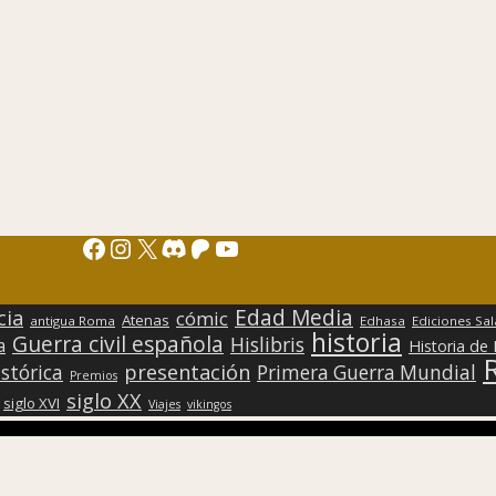
Facebook
Instagram
X
Discord
Patreon
YouTube
Edad Media
cia
cómic
Atenas
antigua Roma
Edhasa
Ediciones Sa
historia
Guerra civil española
Hislibris
a
Historia de
presentación
stórica
Primera Guerra Mundial
Premios
siglo XX
siglo XVI
Viajes
vikingos