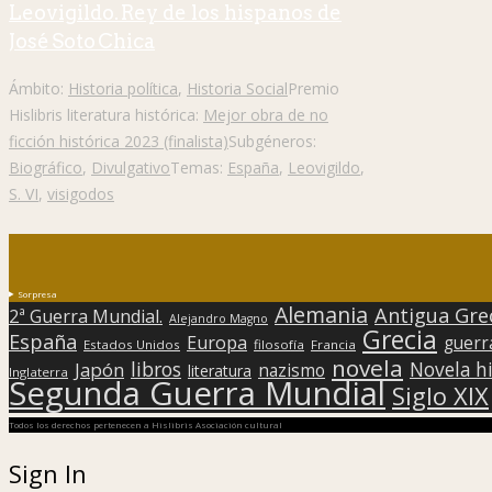
Leovigildo. Rey de los hispanos de
José Soto Chica
Ámbito:
Historia política
,
Historia Social
Premio
Hislibris literatura histórica:
Mejor obra de no
ficción histórica 2023 (finalista)
Subgéneros:
Biográfico
,
Divulgativo
Temas:
España
,
Leovigildo
,
S. VI
,
visigodos
Sorpresa
Alemania
Antigua Gre
2ª Guerra Mundial.
Alejandro Magno
Grecia
España
Europa
guerr
Estados Unidos
filosofía
Francia
novela
libros
Japón
Novela hi
nazismo
literatura
Inglaterra
Segunda Guerra Mundial
Siglo XIX
Todos los derechos pertenecen a Hislibris Asociación cultural
Sign In