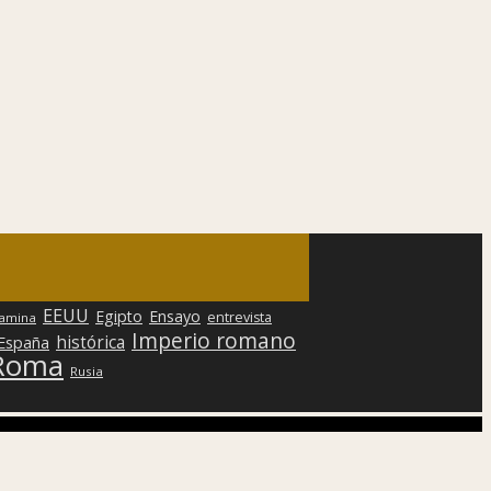
EEUU
Egipto
Ensayo
entrevista
lamina
Imperio romano
histórica
 España
Roma
Rusia