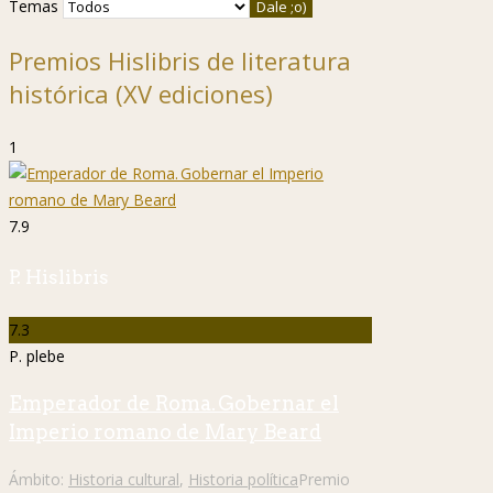
Temas
Premios Hislibris de literatura
histórica (XV ediciones)
1
7.9
P. Hislibris
7.3
P. plebe
Emperador de Roma. Gobernar el
Imperio romano de Mary Beard
Ámbito:
Historia cultural
,
Historia política
Premio