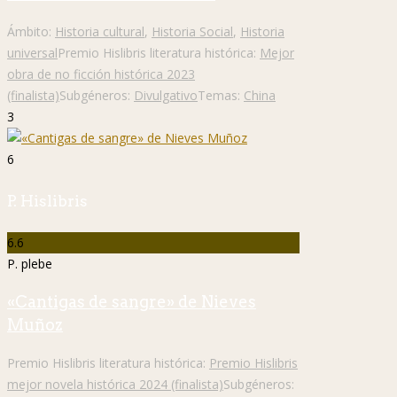
Ámbito:
Historia cultural
,
Historia Social
,
Historia
universal
Premio Hislibris literatura histórica:
Mejor
obra de no ficción histórica 2023
(finalista)
Subgéneros:
Divulgativo
Temas:
China
3
6
P. Hislibris
6.6
P. plebe
«Cantigas de sangre» de Nieves
Muñoz
Premio Hislibris literatura histórica:
Premio Hislibris
mejor novela histórica 2024 (finalista)
Subgéneros: