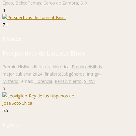
Épico
,
Bélico
Temas:
Cerco de Zamora
,
S. XI
4
7.1
P. plebe
Perspectivas de Laurent Binet
Premio Hislibris literatura histórica:
Premio Hislibris
mejor cubierta 2024 (finalista)
Subgéneros:
Intriga-
Misterio
Temas:
Florencia
,
Renacimiento
,
S. XVI
5
5.5
P. plebe