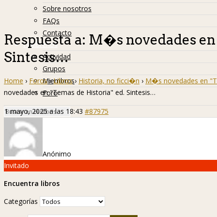
Sobre nosotros
FAQs
Contacto
Respuesta a: M�s novedades en "
Hislibreños
Sintesis…
Actividad
Grupos
Home
›
Foros
›
Libros
›
Historia, no ficci�n
›
M�s novedades en "Tem
Miembros
novedades en "Temas de Historia" ed. Sintesis…
Foro
1 mayo, 2025 a las 18:43
#87975
Anónimo
Invitado
Encuentra libros
Categorías