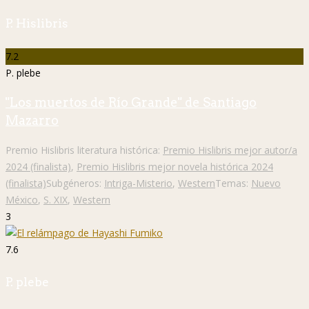
P. Hislibris
7.2
P. plebe
"Los muertos de Río Grande" de Santiago
Mazarro
Premio Hislibris literatura histórica:
Premio Hislibris mejor autor/a
2024 (finalista)
,
Premio Hislibris mejor novela histórica 2024
(finalista)
Subgéneros:
Intriga-Misterio
,
Western
Temas:
Nuevo
México
,
S. XIX
,
Western
3
7.6
P. plebe