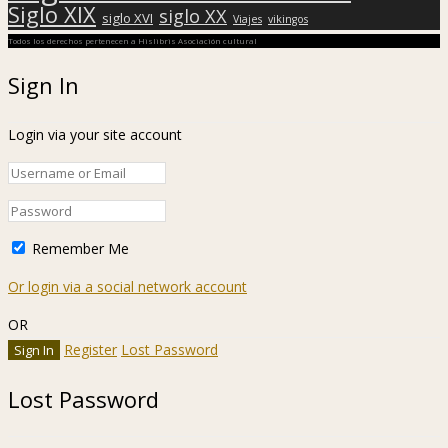
Siglo XIX
siglo XX
siglo XVI
Viajes
vikingos
Todos los derechos pertenecen a Hislibris Asociación cultural
Sign In
Login via your site account
Remember Me
Or login via a social network account
OR
Register
Lost Password
Lost Password