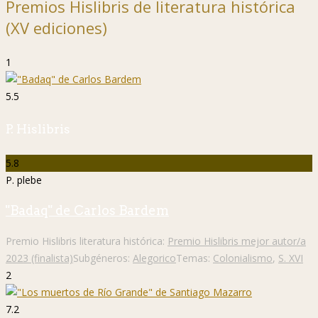
Premios Hislibris de literatura histórica
(XV ediciones)
1
5.5
P. Hislibris
5.8
P. plebe
"Badaq" de Carlos Bardem
Premio Hislibris literatura histórica:
Premio Hislibris mejor autor/a
2023 (finalista)
Subgéneros:
Alegorico
Temas:
Colonialismo
,
S. XVI
2
7.2