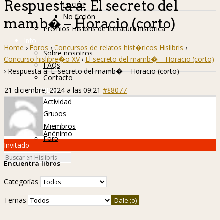
Respuesta a: El secreto del
Ficción
No ficción
mamb� – Horacio (corto)
Premios Hislibris de literatura histórica
Info
Home
›
Foros
›
Concursos de relatos hist�ricos Hislibris
›
Sobre nosotros
Concurso hislibre�o XV
›
El secreto del mamb� – Horacio (corto)
FAQs
›
Respuesta a: El secreto del mamb� – Horacio (corto)
Contacto
Hislibreños
21 diciembre, 2024 a las 09:21
#88077
Actividad
Grupos
Miembros
Anónimo
Foro
Invitado
Encuentra libros
Categorías
Temas