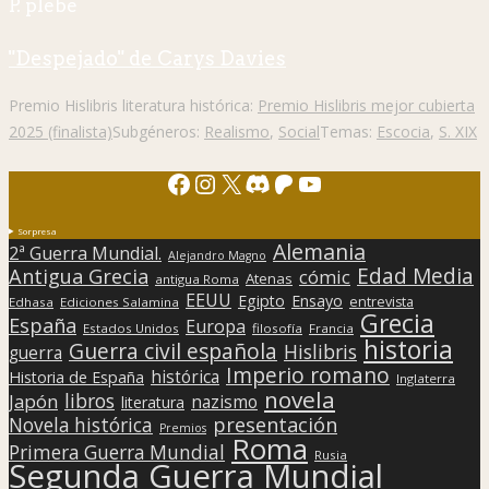
P. plebe
"Despejado" de Carys Davies
Premio Hislibris literatura histórica:
Premio Hislibris mejor cubierta
2025 (finalista)
Subgéneros:
Realismo
,
Social
Temas:
Escocia
,
S. XIX
Facebook
Instagram
X
Discord
Patreon
YouTube
Sorpresa
Alemania
2ª Guerra Mundial.
Alejandro Magno
Edad Media
Antigua Grecia
cómic
Atenas
antigua Roma
EEUU
Egipto
Ensayo
entrevista
Edhasa
Ediciones Salamina
Grecia
España
Europa
Estados Unidos
filosofía
Francia
historia
Guerra civil española
Hislibris
guerra
Imperio romano
histórica
Historia de España
Inglaterra
novela
libros
Japón
nazismo
literatura
presentación
Novela histórica
Premios
Roma
Primera Guerra Mundial
Rusia
Segunda Guerra Mundial