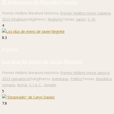
El relámpago de Hayashi Fumiko
Premio Hislibris literatura histórica:
Premio Hislibris mejor cubierta
2023 (finalista)
Subgéneros:
Realismo
Temas:
Japón
,
S. XX
4
8.3
P. plebe
Los idus de enero de Javier Negrete
Premio Hislibris literatura histórica:
Premio Hislibris mejor autor/a
2023 (ganador/a)
Subgéneros:
Aventuras
,
Político
Temas:
República
romana
,
Roma
,
S. I a. C.
,
Senado
5
7.8