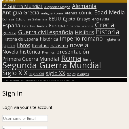
Sorpresa
Alemania
2ª Guerra Mundial.
Alejandro Magno
Edad Media
Antigua Grecia
cómic
Atenas
antigua Roma
EEUU
Egipto
Ensayo
entrevista
Edhasa
Ediciones Salamina
Grecia
España
Europa
Estados Unidos
filosofía
Francia
historia
Guerra civil española
Hislibris
guerra
Imperio romano
histórica
Historia de España
Inglaterra
novela
libros
Japón
nazismo
literatura
presentación
Novela histórica
Premios
Roma
Primera Guerra Mundial
Rusia
Segunda Guerra Mundial
Siglo XIX
siglo XX
siglo XVI
Viajes
vikingos
Todos los derechos pertenecen a Hislibris Asociación cultural
Sign In
Login via your site account