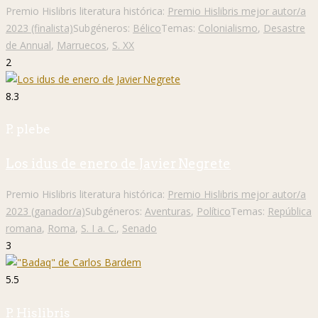
Premio Hislibris literatura histórica:
Premio Hislibris mejor autor/a
2023 (finalista)
Subgéneros:
Bélico
Temas:
Colonialismo
,
Desastre
de Annual
,
Marruecos
,
S. XX
2
8.3
P. plebe
Los idus de enero de Javier Negrete
Premio Hislibris literatura histórica:
Premio Hislibris mejor autor/a
2023 (ganador/a)
Subgéneros:
Aventuras
,
Político
Temas:
República
romana
,
Roma
,
S. I a. C.
,
Senado
3
5.5
P. Hislibris