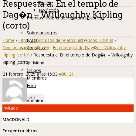
Respuesta a: En el templo de
Ficción
No ficción
Dag�n – Willoughby Kipling
Premios Hislibris de literatura histórica
(corto)
Info
Sobre nosotros
Home
›
Foros
›
Concursos de relatos hist�ricos Hislibris
›
FAQs
Concurso hislibre�o XV
›
En el templo de Dag�n – Willoughby
Contacto
Kipling (corto)
›
Respuesta a: En el templo de Dag�n – Willoughby
Hislibreños
Kipling (corto)
Actividad
Grupos
21 febrero, 2025 a las 15:33
#88121
Miembros
Foro
Anónimo
Invitado
MACDONALD
Encuentra libros