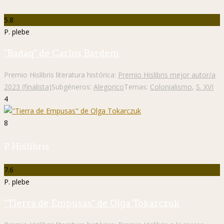
5.8
P. plebe
"Badaq" de Carlos Bardem
Premio Hislibris literatura histórica:
Premio Hislibris mejor autor/a
2023 (finalista)
Subgéneros:
Alegorico
Temas:
Colonialismo
,
S. XVI
4
8
P. Hislibris
7.6
P. plebe
"Tierra de Empusas" de Olga Tokarczuk