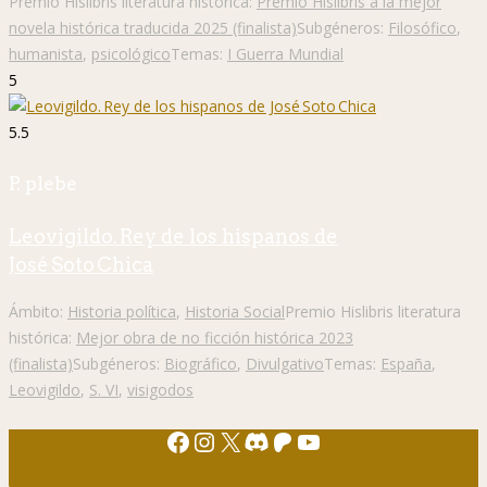
Premio Hislibris literatura histórica:
Premio Hislibris a la mejor
novela histórica traducida 2025 (finalista)
Subgéneros:
Filosófico
,
humanista
,
psicológico
Temas:
I Guerra Mundial
5
5.5
P. plebe
Leovigildo. Rey de los hispanos de
José Soto Chica
Ámbito:
Historia política
,
Historia Social
Premio Hislibris literatura
histórica:
Mejor obra de no ficción histórica 2023
(finalista)
Subgéneros:
Biográfico
,
Divulgativo
Temas:
España
,
Leovigildo
,
S. VI
,
visigodos
Facebook
Instagram
X
Discord
Patreon
YouTube