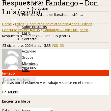
Respuesta a: Fandango – Don
Ficción
No ficción
Luis (corto)
Premios Hislibris de literatura histórica
Info
Home
›
Foros
›
Concursos de relatos hist�ricos Hislibris
›
Sobre nosotros
Concurso hislibre�o XV
›
Fandango – Don Luis (corto)
›
FAQs
Respuesta a: Fandango – Don Luis (corto)
Contacto
Hislibreños
25 diciembre, 2024 a las 15:33
#88133
Actividad
Grupos
Miembros
Anónimo
Foro
Invitado
Gracias por el esfuerzo y el trabajo y suerte en el concurso.
Un saludo.
Encuentra libros
Categorías