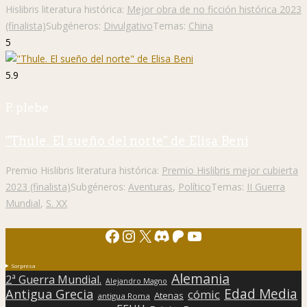
Hislibris literatura histórica:
Mejor obra de no ficción histórica 2023
(finalista)
Subgéneros:
Divulgativo
Temas:
China
5
5.9
P. plebe
"Thule. El sueño del norte" de Elisa Beni
Premio Hislibris literatura histórica:
Premio Hislibris mejor cubierta
2023 (finalista)
Subgéneros:
Aventuras
,
Político
Temas:
II Guerra
Mundial
,
S. XX
Facebook
Instagram
X
Discord
Patreon
YouTube
Sorpresa
Alemania
2ª Guerra Mundial.
Alejandro Magno
Edad Media
Antigua Grecia
cómic
Atenas
antigua Roma