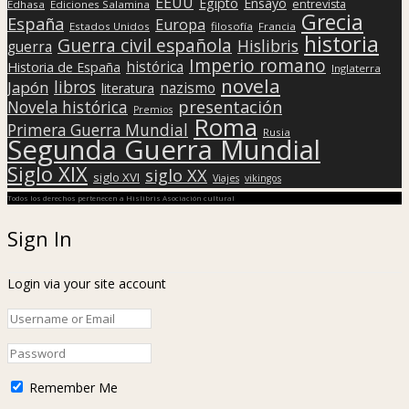
EEUU
Egipto
Ensayo
entrevista
Edhasa
Ediciones Salamina
Grecia
España
Europa
Estados Unidos
filosofía
Francia
historia
Guerra civil española
Hislibris
guerra
Imperio romano
histórica
Historia de España
Inglaterra
novela
libros
Japón
nazismo
literatura
presentación
Novela histórica
Premios
Roma
Primera Guerra Mundial
Rusia
Segunda Guerra Mundial
Siglo XIX
siglo XX
siglo XVI
Viajes
vikingos
Todos los derechos pertenecen a Hislibris Asociación cultural
Sign In
Login via your site account
Remember Me