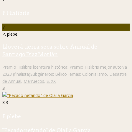
P. Hislibris
7
P. plebe
Lloverá tierra seca sobre Annual de
Santiago Díaz Morlán
Premio Hislibris literatura histórica:
Premio Hislibris mejor autor/a
2023 (finalista)
Subgéneros:
Bélico
Temas:
Colonialismo
,
Desastre
de Annual
,
Marruecos
,
S. XX
3
8.3
P. plebe
"Pecado nefando" de Olalla García