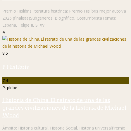
Premio Hislibris literatura histórica:
Premio Hislibris mejor autor/a
2025 (finalista)
Subgéneros:
Biográfico
,
Costumbrista
Temas:
España
,
Felipe II
,
S. XVI
4
8.5
P. Hislibris
7.4
P. plebe
Historia de China. El retrato de una de las
grandes civilizaciones de la historia de Michael
Wood
Ámbito:
Historia cultural
,
Historia Social
,
Historia universal
Premio