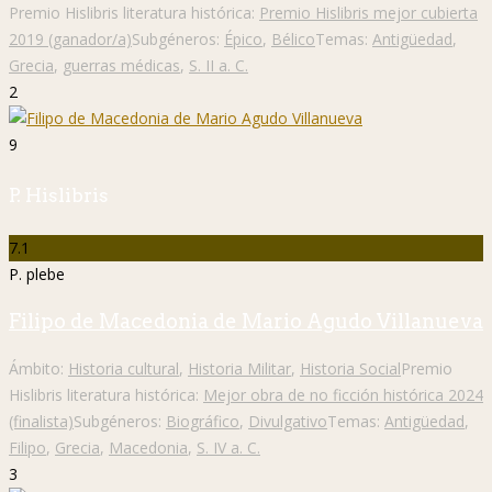
Premio Hislibris literatura histórica:
Premio Hislibris mejor cubierta
2019 (ganador/a)
Subgéneros:
Épico
,
Bélico
Temas:
Antigüedad
,
Grecia
,
guerras médicas
,
S. II a. C.
2
9
P. Hislibris
7.1
P. plebe
Filipo de Macedonia de Mario Agudo Villanueva
Ámbito:
Historia cultural
,
Historia Militar
,
Historia Social
Premio
Hislibris literatura histórica:
Mejor obra de no ficción histórica 2024
(finalista)
Subgéneros:
Biográfico
,
Divulgativo
Temas:
Antigüedad
,
Filipo
,
Grecia
,
Macedonia
,
S. IV a. C.
3