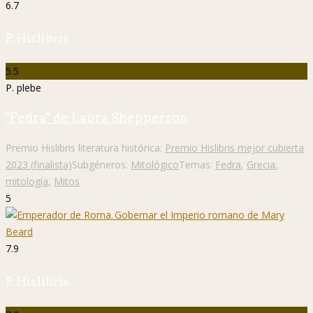
6.7
P. Hislibris
5.5
P. plebe
"Fedra" de Laura Shepperson
Premio Hislibris literatura histórica:
Premio Hislibris mejor cubierta
2023 (finalista)
Subgéneros:
Mitológico
Temas:
Fedra
,
Grecia
,
mitología
,
Mitos
5
7.9
P. Hislibris