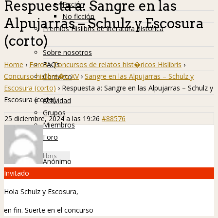
Respuesta a: Sangre en las
Ficción
No ficción
Alpujarras – Schulz y Escosura
Premios Hislibris de literatura histórica
(corto)
Info
Sobre nosotros
Home
›
Foros
›
Concursos de relatos hist�ricos Hislibris
›
FAQs
Concurso hislibre�o XV
›
Sangre en las Alpujarras – Schulz y
Contacto
Escosura (corto)
›
Respuesta a: Sangre en las Alpujarras – Schulz y
Hislibreños
Escosura (corto)
Actividad
Grupos
25 diciembre, 2024 a las 19:26
#88576
Miembros
Foro
Anónimo
Invitado
Hola Schulz y Escosura,
en fin. Suerte en el concurso