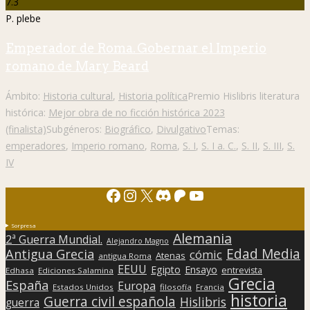
7.3
P. plebe
Emperador de Roma. Gobernar el Imperio
romano de Mary Beard
Ámbito:
Historia cultural
,
Historia política
Premio Hislibris literatura
histórica:
Mejor obra de no ficción histórica 2023
(finalista)
Subgéneros:
Biográfico
,
Divulgativo
Temas:
emperadores
,
Imperio romano
,
Roma
,
S. I
,
S. I a. C.
,
S. II
,
S. III
,
S.
IV
Facebook
Instagram
X
Discord
Patreon
YouTube
Sorpresa
Alemania
2ª Guerra Mundial.
Alejandro Magno
Edad Media
Antigua Grecia
cómic
Atenas
antigua Roma
EEUU
Egipto
Ensayo
entrevista
Edhasa
Ediciones Salamina
Grecia
España
Europa
Estados Unidos
filosofía
Francia
historia
Guerra civil española
Hislibris
guerra