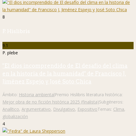
8
P. Hislibris
9.1
P. plebe
"El dios incomprendido de El desafío del clima
en la historia de la humanidad" de Francisco J.
Jiménez Espejo y José Soto Chica
Ámbito:
Historia ambiental
Premio Hislibris literatura histórica:
Mejor obra de no ficción histórica 2025 (finalista)
Subgéneros:
Analítico
,
Argumentativo
,
Divulgativo
,
Expositivo
Temas:
Clima
,
globalización
4