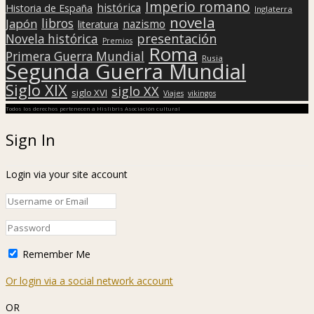
Imperio romano
histórica
Historia de España
Inglaterra
novela
libros
Japón
nazismo
literatura
presentación
Novela histórica
Premios
Roma
Primera Guerra Mundial
Rusia
Segunda Guerra Mundial
Siglo XIX
siglo XX
siglo XVI
Viajes
vikingos
Todos los derechos pertenecen a Hislibris Asociación cultural
Sign In
Login via your site account
Remember Me
Or login via a social network account
OR