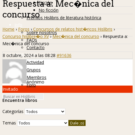
Respuesta a: Mec�nica del
Ficción
No ficción
concurso
Premios Hislibris de literatura histórica
Info
Home
›
Foros
›
Concursos de relatos hist�ricos Hislibris
›
Sobre nosotros
Concurso hislibre�o XV
›
Mec�nica del concurso
›
Respuesta a:
FAQs
Mec�nica del concurso
Contacto
Hislibreños
8 octubre, 2024 a las 08:28
#91636
Actividad
Grupos
Miembros
Anónimo
Foro
Invitado
Encuentra libros
Categorías
Temas