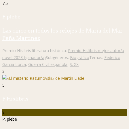
7.5
P. plebe
Las cinco en todos los relojes de María del Mar
Peña Martínez
Premio Hislibris literatura histórica:
Premio Hislibris mejor autor/a
novel 2023 (ganador/a)
Subgéneros:
Biográfico
Temas:
Federico
García Lorca
,
Guerra Civil española
,
S. XX
3
5
P. Hislibris
8
P. plebe