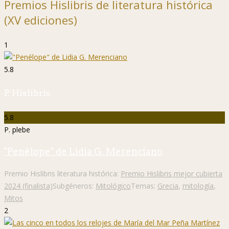
Premios Hislibris de literatura histórica
(XV ediciones)
1
5.8
P. Hislibris
5.8
P. plebe
"Penélope" de Lidia G. Merenciano
Premio Hislibris literatura histórica:
Premio Hislibris mejor cubierta
2024 (finalista)
Subgéneros:
Mitológico
Temas:
Grecia
,
mitología
,
Mitos
2