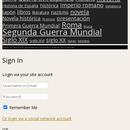
Imperio romano
histórica
Historia de España
Inglaterra
novela
libros
Japón
nazismo
literatura
presentación
Novela histórica
Premios
Roma
Primera Guerra Mundial
Rusia
Segunda Guerra Mundial
Siglo XIX
siglo XX
siglo XVI
Viajes
vikingos
Todos los derechos pertenecen a Hislibris Asociación cultural
Sign In
Login via your site account
Remember Me
Or login via a social network account
OR