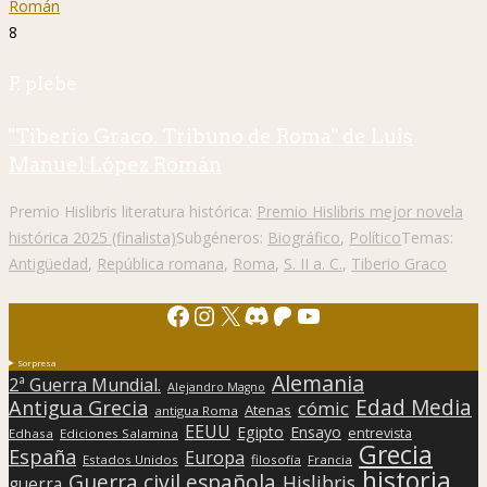
8
P. plebe
"Tiberio Graco. Tribuno de Roma" de Luis
Manuel López Román
Premio Hislibris literatura histórica:
Premio Hislibris mejor novela
histórica 2025 (finalista)
Subgéneros:
Biográfico
,
Político
Temas:
Antigüedad
,
República romana
,
Roma
,
S. II a. C.
,
Tiberio Graco
Facebook
Instagram
X
Discord
Patreon
YouTube
Sorpresa
Alemania
2ª Guerra Mundial.
Alejandro Magno
Edad Media
Antigua Grecia
cómic
Atenas
antigua Roma
EEUU
Egipto
Ensayo
entrevista
Edhasa
Ediciones Salamina
Grecia
España
Europa
Estados Unidos
filosofía
Francia
historia
Guerra civil española
Hislibris
guerra