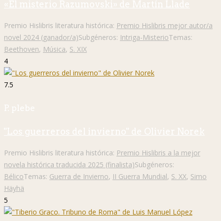
«El misterio Razumovski» de Martín Llade
Premio Hislibris literatura histórica:
Premio Hislibris mejor autor/a
novel 2024 (ganador/a)
Subgéneros:
Intriga-Misterio
Temas:
Beethoven
,
Música
,
S. XIX
4
7.5
P. plebe
"Los guerreros del invierno" de Olivier Norek
Premio Hislibris literatura histórica:
Premio Hislibris a la mejor
novela histórica traducida 2025 (finalista)
Subgéneros:
Bélico
Temas:
Guerra de Invierno
,
II Guerra Mundial
,
S. XX
,
Simo
Häyhä
5