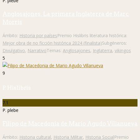
P. plebe
Anglosajones. La primera Inglaterra de Marc
Morris
Ámbito:
Historia por países
Premio Hislibris literatura histórica:
Mejor obra de no ficción histórica 2024 (finalista)
Subgéneros:
Divulgativo
,
Narrativo
Temas:
Anglosajones
,
Inglaterra
,
vikingos
5
9
P. Hislibris
7.1
P. plebe
Filipo de Macedonia de Mario Agudo Villanueva
Ámbito:
Historia cultural
,
Historia Militar
,
Historia Social
Premio