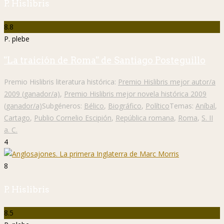
P. Hislibris
8.8
P. plebe
"La traición de Roma" de Santiago Posteguillo
Premio Hislibris literatura histórica:
Premio Hislibris mejor autor/a
2009 (ganador/a)
,
Premio Hislibris mejor novela histórica 2009
(ganador/a)
Subgéneros:
Bélico
,
Biográfico
,
Político
Temas:
Aníbal
,
Cartago
,
Publio Cornelio Escipión
,
República romana
,
Roma
,
S. II
a. C.
4
8
P. Hislibris
8.5