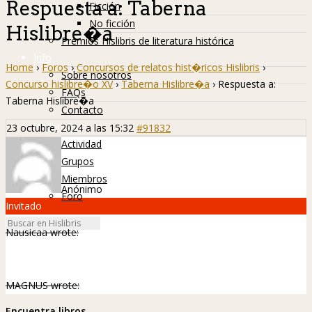
Respuesta a: Taberna
Ficción
No ficción
Hislibre�a
Premios Hislibris de literatura histórica
Info
Home
›
Foros
›
Concursos de relatos hist�ricos Hislibris
›
Sobre nosotros
Concurso hislibre�o XV
›
Taberna Hislibre�a
›
Respuesta a:
FAQs
Taberna Hislibre�a
Contacto
Hislibreños
23 octubre, 2024 a las 15:32
#91832
Actividad
Grupos
Miembros
Anónimo
Foro
Invitado
Nausicaa wrote:
MAGNUS wrote:
Encuentra libros