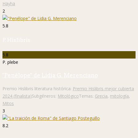
Häyhä
2
5.8
P. Hislibris
5.8
P. plebe
"Penélope" de Lidia G. Merenciano
Premio Hislibris literatura histórica:
Premio Hislibris mejor cubierta
2024 (finalista)
Subgéneros:
Mitológico
Temas:
Grecia
,
mitología
,
Mitos
3
8.2