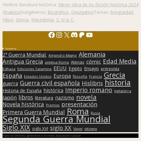
Hislibris literatura histórica:
Mejor obra de no ficción histórica 2024
(finalista)
Subgéneros:
Biográfico
,
Divulgativo
Temas:
Antigüedad
,
Filipo
,
Grecia
,
Macedonia
,
S. IV a. C.
Facebook
Instagram
X
Discord
Patreon
YouTube
Sorpresa
Alemania
2ª Guerra Mundial.
Alejandro Magno
Edad Media
Antigua Grecia
cómic
Atenas
antigua Roma
EEUU
Egipto
Ensayo
entrevista
Edhasa
Ediciones Salamina
Grecia
España
Europa
Estados Unidos
filosofía
Francia
historia
Guerra civil española
Hislibris
guerra
Imperio romano
histórica
Historia de España
Inglaterra
novela
libros
Japón
nazismo
literatura
presentación
Novela histórica
Premios
Roma
Primera Guerra Mundial
Rusia
Segunda Guerra Mundial
Siglo XIX
siglo XX
siglo XVI
Viajes
vikingos
Todos los derechos pertenecen a Hislibris Asociación cultural