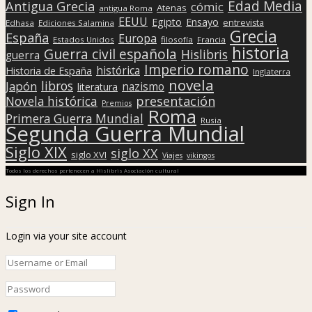
Edad Media
Antigua Grecia
cómic
Atenas
antigua Roma
EEUU
Egipto
Ensayo
entrevista
Edhasa
Ediciones Salamina
Grecia
España
Europa
Estados Unidos
filosofía
Francia
historia
Guerra civil española
Hislibris
guerra
Imperio romano
histórica
Historia de España
Inglaterra
novela
libros
Japón
nazismo
literatura
presentación
Novela histórica
Premios
Roma
Primera Guerra Mundial
Rusia
Segunda Guerra Mundial
Siglo XIX
siglo XX
siglo XVI
Viajes
vikingos
Todos los derechos pertenecen a Hislibris Asociación cultural
Sign In
Login via your site account