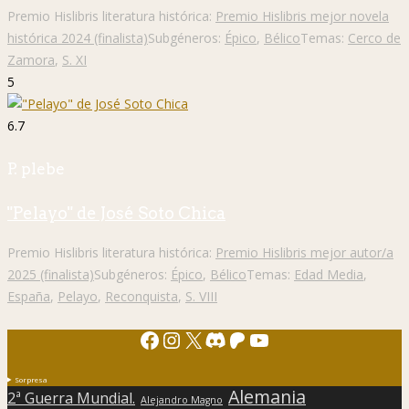
Premio Hislibris literatura histórica:
Premio Hislibris mejor novela
histórica 2024 (finalista)
Subgéneros:
Épico
,
Bélico
Temas:
Cerco de
Zamora
,
S. XI
5
6.7
P. plebe
"Pelayo" de José Soto Chica
Premio Hislibris literatura histórica:
Premio Hislibris mejor autor/a
2025 (finalista)
Subgéneros:
Épico
,
Bélico
Temas:
Edad Media
,
España
,
Pelayo
,
Reconquista
,
S. VIII
Facebook
Instagram
X
Discord
Patreon
YouTube
Sorpresa
Alemania
2ª Guerra Mundial.
Alejandro Magno