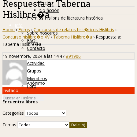
Respuesta a: Taberna
Ficción
No ficción
Hislibre�a
Premios Hislibris de literatura histórica
Info
Home
›
Foros
›
Concursos de relatos hist�ricos Hislibris
›
Sobre nosotros
Concurso hislibre�o XV
›
Taberna Hislibre�a
›
Respuesta a:
FAQs
Taberna Hislibre�a
Contacto
Hislibreños
19 noviembre, 2024 a las 14:47
#91906
Actividad
Grupos
Miembros
Anónimo
Foro
Invitado
Encuentra libros
Categorías
Temas