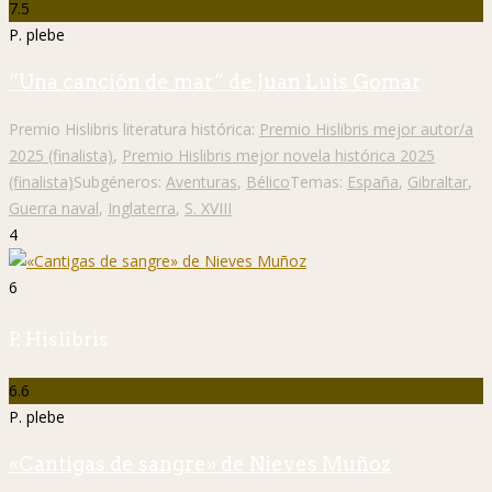
7.5
P. plebe
“Una canción de mar” de Juan Luis Gomar
Premio Hislibris literatura histórica:
Premio Hislibris mejor autor/a
2025 (finalista)
,
Premio Hislibris mejor novela histórica 2025
(finalista)
Subgéneros:
Aventuras
,
Bélico
Temas:
España
,
Gibraltar
,
Guerra naval
,
Inglaterra
,
S. XVIII
4
6
P. Hislibris
6.6
P. plebe
«Cantigas de sangre» de Nieves Muñoz