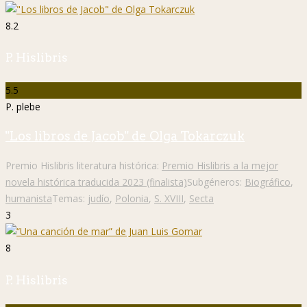
8.2
P. Hislibris
5.5
P. plebe
"Los libros de Jacob" de Olga Tokarczuk
Premio Hislibris literatura histórica:
Premio Hislibris a la mejor
novela histórica traducida 2023 (finalista)
Subgéneros:
Biográfico
,
humanista
Temas:
judío
,
Polonia
,
S. XVIII
,
Secta
3
8
P. Hislibris