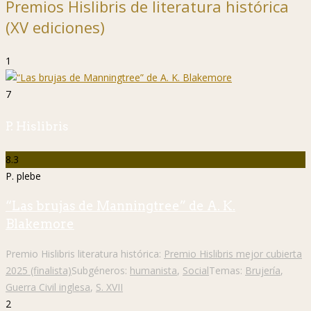
Premios Hislibris de literatura histórica
(XV ediciones)
1
7
P. Hislibris
8.3
P. plebe
“Las brujas de Manningtree” de A. K.
Blakemore
Premio Hislibris literatura histórica:
Premio Hislibris mejor cubierta
2025 (finalista)
Subgéneros:
humanista
,
Social
Temas:
Brujería
,
Guerra Civil inglesa
,
S. XVII
2