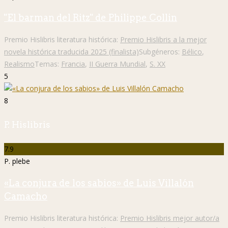
"El barman del Ritz" de Philippe Collin
Premio Hislibris literatura histórica:
Premio Hislibris a la mejor
novela histórica traducida 2025 (finalista)
Subgéneros:
Bélico
,
Realismo
Temas:
Francia
,
II Guerra Mundial
,
S. XX
5
8
P. Hislibris
7.9
P. plebe
«La conjura de los sabios» de Luis Villalón
Camacho
Premio Hislibris literatura histórica:
Premio Hislibris mejor autor/a