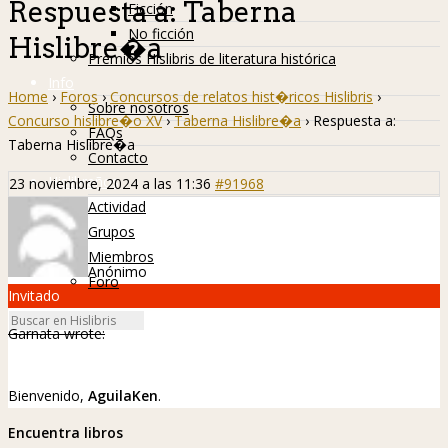
Respuesta a: Taberna
Ficción
No ficción
Hislibre�a
Premios Hislibris de literatura histórica
Info
Home
›
Foros
›
Concursos de relatos hist�ricos Hislibris
›
Sobre nosotros
Concurso hislibre�o XV
›
Taberna Hislibre�a
›
Respuesta a:
FAQs
Taberna Hislibre�a
Contacto
Hislibreños
23 noviembre, 2024 a las 11:36
#91968
Actividad
Grupos
Miembros
Anónimo
Foro
Invitado
Garnata wrote:
Bienvenido,
AguilaKen
.
Encuentra libros