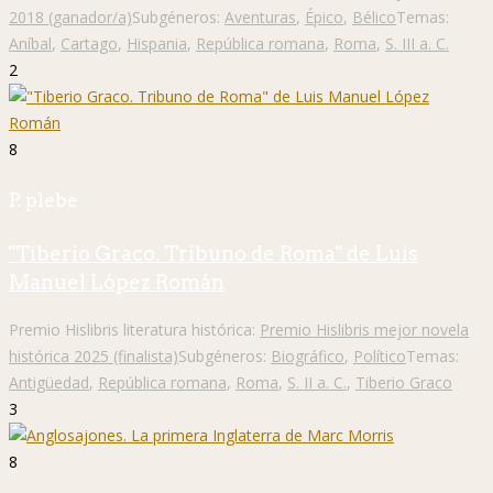
2018 (ganador/a)
Subgéneros:
Aventuras
,
Épico
,
Bélico
Temas:
Aníbal
,
Cartago
,
Hispania
,
República romana
,
Roma
,
S. III a. C.
2
8
P. plebe
"Tiberio Graco. Tribuno de Roma" de Luis
Manuel López Román
Premio Hislibris literatura histórica:
Premio Hislibris mejor novela
histórica 2025 (finalista)
Subgéneros:
Biográfico
,
Político
Temas:
Antigüedad
,
República romana
,
Roma
,
S. II a. C.
,
Tiberio Graco
3
8