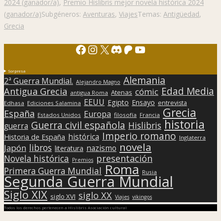
2024 (ganador/a)
,
Premio Hislibris mejor novela histórica 2024
(ganador/a)
Subgéneros:
Aventuras
,
Viajes
Temas:
Antigüedad
,
Grecia
Facebook
Instagram
X
Discord
Patreon
YouTube
Sorpresa
Alemania
2ª Guerra Mundial.
Alejandro Magno
Edad Media
Antigua Grecia
cómic
Atenas
antigua Roma
EEUU
Egipto
Ensayo
entrevista
Edhasa
Ediciones Salamina
Grecia
España
Europa
Estados Unidos
filosofía
Francia
historia
Guerra civil española
Hislibris
guerra
Imperio romano
histórica
Historia de España
Inglaterra
novela
libros
Japón
nazismo
literatura
presentación
Novela histórica
Premios
Roma
Primera Guerra Mundial
Rusia
Segunda Guerra Mundial
Siglo XIX
siglo XX
siglo XVI
Viajes
vikingos
Todos los derechos pertenecen a Hislibris Asociación cultural