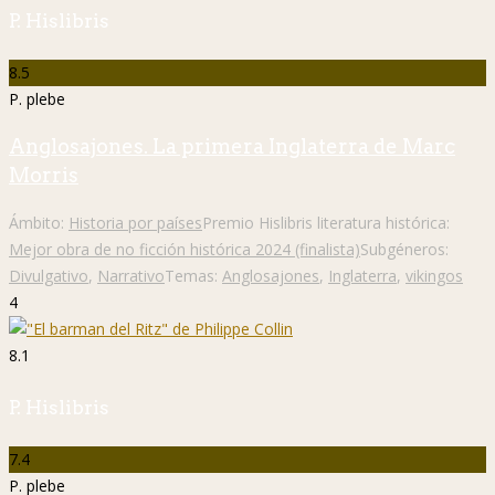
P. Hislibris
8.5
P. plebe
Anglosajones. La primera Inglaterra de Marc
Morris
Ámbito:
Historia por países
Premio Hislibris literatura histórica:
Mejor obra de no ficción histórica 2024 (finalista)
Subgéneros:
Divulgativo
,
Narrativo
Temas:
Anglosajones
,
Inglaterra
,
vikingos
4
8.1
P. Hislibris
7.4
P. plebe