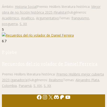
Ámbito:
Historia Social
Premio Hislibris literatura histórica:
Mejor
obra de no ficción histórica 2025 (finalista)
Subgéneros:
Académico
,
Analítico
,
Argumentativo
Temas:
franquismo
,
posguerra
,
S. XX
5
6.7
P. plebe
Recuerdos del río volador de Daniel Ferreira
Premio Hislibris literatura histórica:
Premio Hislibris mejor cubierta
2023 (ganador/a)
Subgéneros:
Realismo
Temas:
Alejandro Plata
,
Colombia
,
Panamá
,
S. XIX
,
S. XX
Facebook
Instagram
X
Discord
Patreon
YouTube