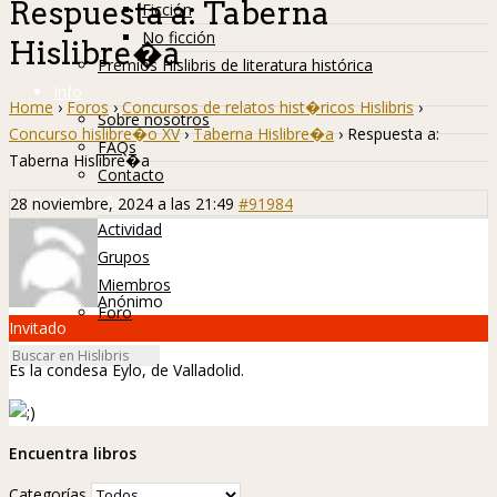
Respuesta a: Taberna
Ficción
No ficción
Hislibre�a
Premios Hislibris de literatura histórica
Info
Home
›
Foros
›
Concursos de relatos hist�ricos Hislibris
›
Sobre nosotros
Concurso hislibre�o XV
›
Taberna Hislibre�a
›
Respuesta a:
FAQs
Taberna Hislibre�a
Contacto
Hislibreños
28 noviembre, 2024 a las 21:49
#91984
Actividad
Grupos
Miembros
Anónimo
Foro
Invitado
Es la condesa Eylo, de Valladolid.
Encuentra libros
Categorías