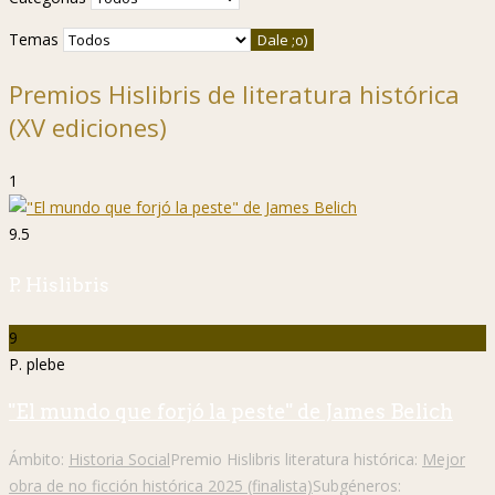
Temas
Premios Hislibris de literatura histórica
(XV ediciones)
1
9.5
P. Hislibris
9
P. plebe
"El mundo que forjó la peste" de James Belich
Ámbito:
Historia Social
Premio Hislibris literatura histórica:
Mejor
obra de no ficción histórica 2025 (finalista)
Subgéneros: