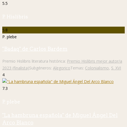
5.5
P. Hislibris
5.8
P. plebe
"Badaq" de Carlos Bardem
Premio Hislibris literatura histórica:
Premio Hislibris mejor autor/a
2023 (finalista)
Subgéneros:
Alegorico
Temas:
Colonialismo
,
S. XVI
4
7.3
P. plebe
"La hambruna española" de Miguel Ángel Del
Arco Blanco