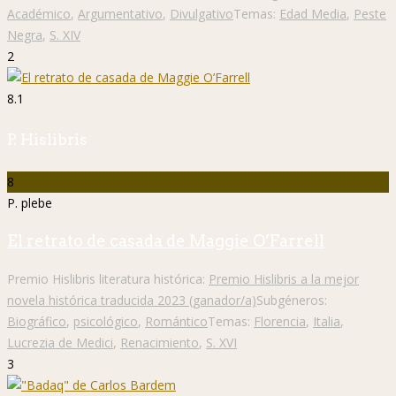
Académico
,
Argumentativo
,
Divulgativo
Temas:
Edad Media
,
Peste
Negra
,
S. XIV
2
8.1
P. Hislibris
8
P. plebe
El retrato de casada de Maggie O’Farrell
Premio Hislibris literatura histórica:
Premio Hislibris a la mejor
novela histórica traducida 2023 (ganador/a)
Subgéneros:
Biográfico
,
psicológico
,
Romántico
Temas:
Florencia
,
Italia
,
Lucrezia de Medici
,
Renacimiento
,
S. XVI
3