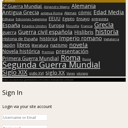
Sorpresa
Alemania
2ª Guerra Mundial.
Alejandro Magno
Edad Media
Antigua Grecia
cómic
Atenas
antigua Roma
EEUU
Egipto
Ensayo
entrevista
Edhasa
Ediciones Salamina
Grecia
España
Europa
Estados Unidos
filosofía
Francia
historia
Guerra civil española
Hislibris
guerra
Imperio romano
histórica
Historia de España
Inglaterra
novela
libros
Japón
nazismo
literatura
presentación
Novela histórica
Premios
Roma
Primera Guerra Mundial
Rusia
Segunda Guerra Mundial
Siglo XIX
siglo XX
siglo XVI
Viajes
vikingos
Todos los derechos pertenecen a Hislibris Asociación cultural
Sign In
Login via your site account